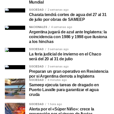
Mundial
SOCIEDAD
2 semanas ago
Charata tendrá cortes de agua del 27 al 31
de julio por obras de SAMEEP
NACIONALES
4 semanas ago
Argentina jugará de azul ante Inglaterra: la
coincidencia con 1986 y 1998 que ilusiona
a los hinchas
SOCIEDAD
3 semanas ago
La feria judicial de invierno en el Chaco
será del 20 al 31 de julio
SOCIEDAD
3 semanas ago
Preparan un gran operativo en Resistencia
por si Argentina derrota a Inglaterra
SOCIEDAD
4 minutos ago
Sameep ejecuta tareas de dragado en
Puerto Lavalle para garantizar el agua
cruda
SOCIEDAD
1 hora ago
Alerta por el «Súper Niño»: crece la
prevención por el riesgo de lluvias