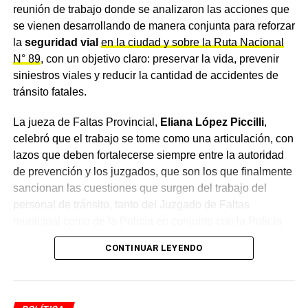
Seguridad Aeroportuaria, la DATIP de la Procuración,
reunión de trabajo donde se analizaron las acciones que
peritos de las defensas y de la querella de CFK. El último
se vienen desarrollando de manera conjunta para reforzar
intento, coordinado por la fiscal del juicio oral Gabriela
la
seguridad vial
en la ciudad y sobre la Ruta Nacional
Baigún en marzo de 2025, también fracasó. Capuchetti
N° 89
, con un objetivo claro: preservar la vida, prevenir
llegó incluso a solicitar colaboración al Departamento de
siniestros viales y reducir la cantidad de accidentes de
Seguridad Interior de Estados Unidos —Homeland
tránsito fatales.
Security— y la respuesta fue negativa.
Sin el contenido
del celular, es imposible saber con quién se
La jueza de Faltas Provincial,
Eliana López Piccilli
,
comunicaba Sabag Montiel en las horas previas al
celebró que el trabajo se tome como una articulación, con
ataque
, lo que achicó de manera sustancial las
lazos que deben fortalecerse siempre entre la autoridad
posibilidades de identificar autores intelectuales o
de prevención y los juzgados, que son los que finalmente
financistas.
sancionan las cuestiones que surgen del trabajo del
personal de tránsito, tanto del Juzgado de Faltas
La causa residual: Revolución
municipal como de la Policía en conjunto con la Policía
Caminera.
Federal, la pista Milman y los
CONTINUAR LEYENDO
Un convenio de intervención
financiamientos sin cerrar
articulada
Mientras el
TOF 6
llevaba adelante el juicio oral sobre los