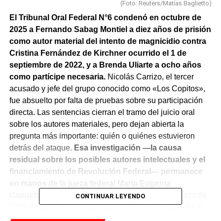
(Foto: Reuters/Matías Baglietto)
El Tribunal Oral Federal N°6 condenó en octubre de
2025 a Fernando Sabag Montiel a diez años de prisión
como autor material del intento de magnicidio contra
Cristina Fernández de Kirchner ocurrido el 1 de
septiembre de 2022, y a Brenda Uliarte a ocho años
como partícipe necesaria.
Nicolás Carrizo, el tercer
acusado y jefe del grupo conocido como «Los Copitos»,
fue absuelto por falta de pruebas sobre su participación
directa. Las sentencias cierran el tramo del juicio oral
sobre los autores materiales, pero dejan abierta la
pregunta más importante: quién o quiénes estuvieron
detrás del ataque.
Esa investigación —la causa
residual sobre los posibles autores intelectuales y el
financiamiento de Revolución Federal— permanece
en manos de la jueza federal María Eugenia
Capuchetti
, quien reasumió su conducción en marzo de
CONTINUAR LEYENDO
2025 tras dos años de delegación en la Fiscalía, y es el
blanco recurrente de las críticas del kirchnerismo.