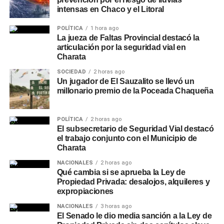
intensas en Chaco y el Litoral
POLÍTICA
1 hora ago
La jueza de Faltas Provincial destacó la
articulación por la seguridad vial en
Charata
SOCIEDAD
2 horas ago
Un jugador de El Sauzalito se llevó un
millonario premio de la Poceada Chaqueña
POLÍTICA
2 horas ago
El subsecretario de Seguridad Vial destacó
el trabajo conjunto con el Municipio de
Charata
NACIONALES
2 horas ago
Qué cambia si se aprueba la Ley de
Propiedad Privada: desalojos, alquileres y
expropiaciones
NACIONALES
3 horas ago
El Senado le dio media sanción a la Ley de