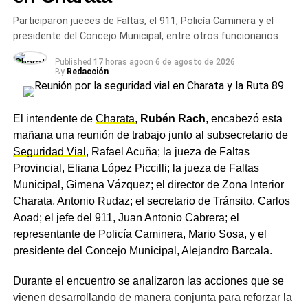
marco de la articulación que se da entre el Poder
Participaron jueces de Faltas, el 911, Policía Caminera y el
El entorno de CFK sostiene que los datos del celular —si
Ejecutivo y el órgano de justicia, tanto municipal como
presidente del Concejo Municipal, entre otros funcionarios.
hubieran podido recuperarse— habrían permitido rastrear
provincial. Esa mirada conjunta fue uno de los ejes
la red de contactos de Sabag Montiel en los días previos
Published
17 horas ago
on
6 de agosto de 2026
centrales del encuentro, que buscó ordenar los próximos
al ataque. La imposibilidad de hacer esa pericia es leída
By
Redacción
pasos en materia de controles, capacitaciones y
como una falla no solo técnica sino política: para el
prevención vial.
kirchnerismo, no fue incompetencia sino voluntad
El intendente de
Charata
,
Rubén Rach
, encabezó esta
deliberada de cerrar la investigación antes de que llegara
Quiénes participaron del
mañana una reunión de trabajo junto al subsecretario de
a los autores intelectuales.
Seguridad Vial
, Rafael Acuña; la jueza de Faltas
encuentro
El tribunal que juzgó a los autores materiales coincidió
Provincial, Eliana López Piccilli; la jueza de Faltas
parcialmente con esa lectura: en sus fundamentos señaló
Municipal, Gimena Vázquez; el director de Zona Interior
De la reunión participaron el intendente de Charata,
que durante la instrucción no se investigó el atentado
Charata, Antonio Rudaz; el secretario de Tránsito, Carlos
Rubén Rach
; la jueza de Faltas Provincial, Eliana López
como un hecho de violencia política, y que Capuchetti
Aoad; el jefe del 911, Juan Antonio Cabrera; el
Piccilli; la jueza de Faltas Municipal, Gimena Vázquez; el
nunca le dio entidad a esa dimensión del caso. La jueza,
representante de Policía Caminera, Mario Sosa, y el
director de Zona Interior Charata, Antonio Rudaz; el
por su parte, mantiene la causa residual abierta y en
presidente del Concejo Municipal, Alejandro Barcala.
secretario de Tránsito, Carlos Aoad; el jefe del 911, Juan
marzo de 2025 amplió el foco de investigación más allá
Antonio Cabrera; el representante de Policía Caminera,
Durante el encuentro se analizaron las acciones que se
de la connivencia policial.
Mario Sosa, y el presidente del Concejo Municipal,
vienen desarrollando de manera conjunta para reforzar la
Alejandro Barcala.