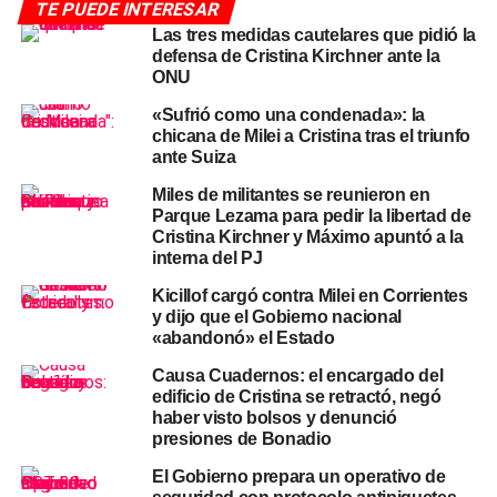
TE PUEDE INTERESAR
Las tres medidas cautelares que pidió la
El celular que nunca se pudo
defensa de Cristina Kirchner ante la
ONU
peritar: el agujero negro de la
«Sufrió como una condenada»: la
causa
chicana de Milei a Cristina tras el triunfo
ante Suiza
El punto más crítico de todo el expediente es el teléfono
Miles de militantes se reunieron en
celular de Sabag Montiel, un Samsung SM-A505 que
Parque Lezama para pedir la libertad de
Cristina Kirchner y Máximo apuntó a la
desde la noche del atentado acumula una serie de
interna del PJ
irregularidades que la investigación no logró resolver. El
dispositivo fue revisado por primera vez pasada la
Kicillof cargó contra Milei en Corrientes
y dijo que el Gobierno nacional
medianoche del 1 de septiembre de 2022 en el propio
«abandonó» el Estado
juzgado de Capuchetti —un lugar sin bloqueo de señales
y donde esa noche se había cortado la luz—, por un
Causa Cuadernos: el encargado del
edificio de Cristina se retractó, negó
perito de la Policía Federal sin experiencia en ese tipo de
haber visto bolsos y denunció
equipos. El intento de extracción falló entre cuatro y seis
presiones de Bonadio
veces.
El Gobierno prepara un operativo de