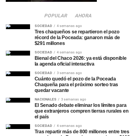
la Policía Caminera para construir una ciudad más
CAPUCHETTI
CAUSA RESIDUAL
CELULAR
segura.
COMODORO PY
CONDENA
CRISTINA KIRCHNER
FERNANDO SABAG MONTIEL
GENDARMERÍA
JUICIO ORAL
POPULAR
AHORA
KIRCHNERISMO
MARÍA EUGENIA CAPUCHETTI
MILMAN
Más
noticias de Charata
en
CharataChaco.Net.
REVOLUCIÓN FEDERAL
TOF 6
SOCIEDAD
4 semanas ago
Tres chaqueños se repartieron el pozo
ACTUALIDAD
récord de la Poceada: ganaron más de
La dirigencia peronista atraviesa horas decisivas
$291 millones
para definir el control del PJ bonaerense
SOCIEDAD
4 semanas ago
Bienal del Chaco 2026: ya está disponible
NOTICIAS
La CGT contra la reforma laboral: amenazó con
la agenda oficial interactiva
paro, la ley pasó igual con votos peronistas, el
SOCIEDAD
3 semanas ago
amparo fue rechazado y Moyano terminó
Cuánto quedó el pozo de la Poceada
firmando dentro de la pauta del Gobierno
Chaqueña para el próximo sorteo tras
quedar vacante
NACIONALES
3 semanas ago
El Senado debate eliminar los límites para
que extranjeros compren tierras rurales en
el país
SOCIEDAD
4 semanas ago
Tras repartir más de 800 millones entre tres