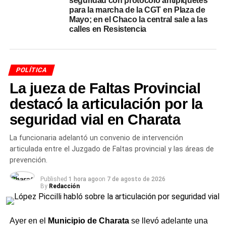
seguridad con protocolo antipiquetes
Lo que siguió fue una cadena de irregularidades que el
para la marcha de la CGT en Plaza de
juicio oral expuso en detalle.
El teléfono se conectó a la
Mayo; en el Chaco la central sale a las
red wifi del Shopping Abasto a las 22:38 del 1 de
calles en Resistencia
septiembre de 2022, es decir cuando Sabag Montiel
ya llevaba más de una hora detenido
, según confirmó
Gendarmería Nacional en un informe técnico presentado
POLÍTICA
en febrero de 2026. También se detectó actividad a las
La jueza de Faltas Provincial
00:11 del 2 de septiembre. La
Gendarmería
estableció
que el dispositivo había estado físicamente en ese centro
destacó la articulación por la
comercial cuando su propietario se encontraba bajo
seguridad vial en Charata
custodia.
Nunca quedó claro en manos de quién
estuvo el teléfono en ese período.
La funcionaria adelantó un convenio de intervención
articulada entre el Juzgado de Faltas provincial y las áreas de
El kirchnerismo contra la Jueza
prevención.
Capuchetti
Published
1 hora ago
on
7 de agosto de 2026
By
Redacción
Los intentos de recuperar el contenido se multiplicaron a
lo largo de tres años: la Gendarmería, la Policía de
Ayer en el
Municipio de Charata
se llevó adelante una