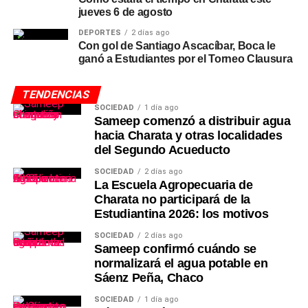
jueves 6 de agosto
DEPORTES
2 días ago
Con gol de Santiago Ascacíbar, Boca le
ganó a Estudiantes por el Torneo Clausura
TENDENCIAS
SOCIEDAD
1 día ago
Sameep comenzó a distribuir agua
hacia Charata y otras localidades
del Segundo Acueducto
SOCIEDAD
2 días ago
La Escuela Agropecuaria de
Charata no participará de la
Estudiantina 2026: los motivos
SOCIEDAD
2 días ago
Sameep confirmó cuándo se
normalizará el agua potable en
Sáenz Peña, Chaco
SOCIEDAD
1 día ago