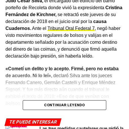
Julio César Silva,
el encargado del edificio del barrio
porteño de Recoleta donde vivió la expresidenta
Cristina
Fernández de Kirchner,
se retractó este jueves de su
declaración de 2018 en el juicio oral por la
causa
Cuadernos.
Ante el
Tribunal Oral Federal 7
, negó haber
visto movimientos regulares de bolsos y valijas en el
departamento señalado por la acusación como destino
del dinero de las coimas, y denunció que firmó aquella
declaración bajo presión, sin haberla leído.
«Cometí un delito y lo acepto. Firmé, pero no estaba
de acuerdo. Ni lo leí»,
declaró Silva ante los jueces
Fernando Canero, Germán Castelli y Enrique Méndez
Signori. Y fue más directo aún cuando el tribunal le
exhibió el texto de 2018:
«Eso de que venían con
bolsos y valijas, eso yo no lo dije».
CONTINUAR LEYENDO
Qué dijo en 2018 y qué dijo hoy
TE PUEDE INTERESAR
Las tres medidas cautelares que pidió la