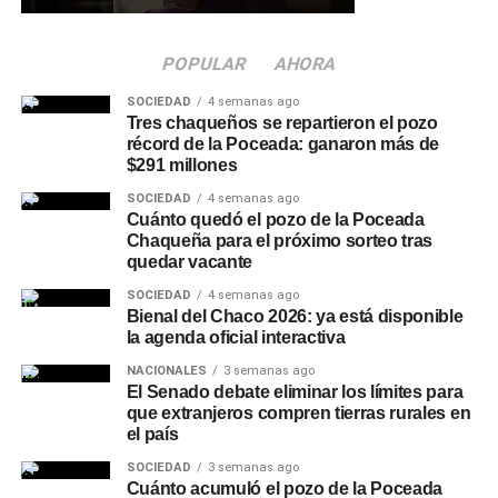
oficialismo
jurisdicciones ya operan bajo ese formato.
POPULAR
AHORA
Minutos antes de la votación en general, el oficialismo
también retiró el capítulo que modificaba la
Ley Nacional
SOCIEDAD
4 semanas ago
Tres chaqueños se repartieron el pozo
de Manejo del Fuego
, al no reunir los votos necesarios
récord de la Poceada: ganaron más de
para su aprobación. La propuesta buscaba reducir los
$291 millones
plazos durante los cuales no se puede modificar el
SOCIEDAD
4 semanas ago
destino de tierras afectadas por incendios, y había
Cuánto quedó el pozo de la Poceada
recibido cuestionamientos tanto de senadores del
Chaqueña para el próximo sorteo tras
peronismo como de bloques provinciales y radicales.
quedar vacante
SOCIEDAD
4 semanas ago
Con la caída de ambos capítulos, el proyecto quedó
Bienal del Chaco 2026: ya está disponible
reducido respecto de su versión original, enviada por el
la agenda oficial interactiva
Poder Ejecutivo a fines de marzo. La sesión estuvo
NACIONALES
3 semanas ago
además marcada por manifestaciones en las
El Senado debate eliminar los límites para
que extranjeros compren tierras rurales en
inmediaciones del Congreso, con incidentes entre
el país
organizaciones sociales y fuerzas de seguridad.
SOCIEDAD
3 semanas ago
Cuánto acumuló el pozo de la Poceada