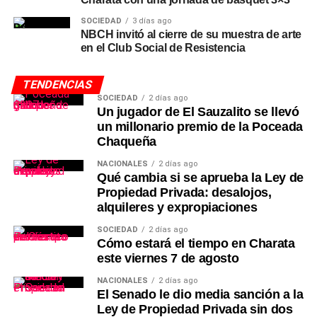
SOCIEDAD
3 días ago
NBCH invitó al cierre de su muestra de arte
en el Club Social de Resistencia
TENDENCIAS
SOCIEDAD
2 días ago
Un jugador de El Sauzalito se llevó
un millonario premio de la Poceada
Chaqueña
NACIONALES
2 días ago
Qué cambia si se aprueba la Ley de
Propiedad Privada: desalojos,
alquileres y expropiaciones
SOCIEDAD
2 días ago
Cómo estará el tiempo en Charata
este viernes 7 de agosto
NACIONALES
2 días ago
El Senado le dio media sanción a la
Ley de Propiedad Privada sin dos