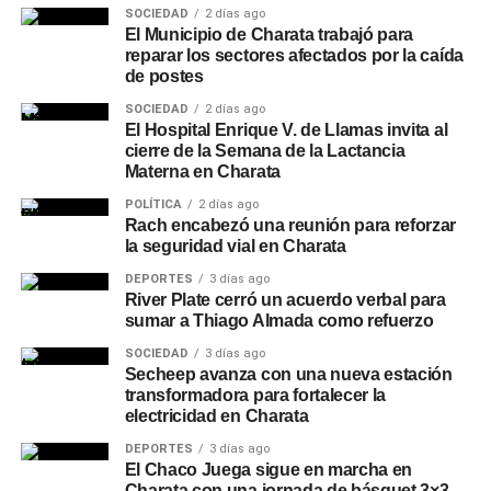
SOCIEDAD
2 días ago
El Municipio de Charata trabajó para
reparar los sectores afectados por la caída
de postes
SOCIEDAD
2 días ago
El Hospital Enrique V. de Llamas invita al
cierre de la Semana de la Lactancia
Materna en Charata
POLÍTICA
2 días ago
Rach encabezó una reunión para reforzar
la seguridad vial en Charata
DEPORTES
3 días ago
River Plate cerró un acuerdo verbal para
sumar a Thiago Almada como refuerzo
SOCIEDAD
3 días ago
Secheep avanza con una nueva estación
transformadora para fortalecer la
electricidad en Charata
DEPORTES
3 días ago
El Chaco Juega sigue en marcha en
Charata con una jornada de básquet 3×3