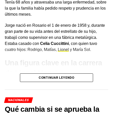
nada». Y que del otro lado del teléfono escuchó la
Tenía 68 años y atravesaba una larga enfermedad, sobre
respuesta del magistrado:
«No. Hasta que no
la que la familia había pedido respeto y prudencia en los
encuentren algo se quedan hasta mañana».
últimos meses.
Un juicio que acumula
Jorge nació en Rosario el 1 de enero de 1958 y, durante
gran parte de su vida antes del estrellato de su hijo,
retractaciones
trabajó como supervisor en una fábrica metalúrgica.
Estaba casado con
Celia Cuccittini
, con quien tuvo
La declaración de Silva no es un caso aislado en el
cuatro hijos: Rodrigo, Matías,
Lionel
y María Sol.
desarrollo del juicio oral. En las últimas semanas, al
menos 27 imputados —entre ellos varios empresarios
Una figura clave en la carrera
que habían firmado acuerdos de colaboración— se
retractaron de sus confesiones ante el TOF7 y
de Lionel Messi
denunciaron presiones similares durante la instrucción de
CONTINUAR LEYENDO
Bonadio. Nombres como Angelo Calcaterra, Aldo Roggio
Jorge fue una pieza fundamental en el desarrollo
y Gerardo Cartellone, entre otros, salieron al cruce de sus
profesional de su hijo. Cuando Lionel era juvenil en las
propias declaraciones previas.
divisiones inferiores de
Newell’s Old Boys
, se ocupó de
NACIONALES
gestionar el tratamiento que el futuro astro necesitaba por
El juicio oral por la
causa Cuadernos
comenzó el 6 de
Qué cambia si se aprueba la
un problema de crecimiento, y a principios de la década
noviembre de 2025 y tiene como principal acusada a