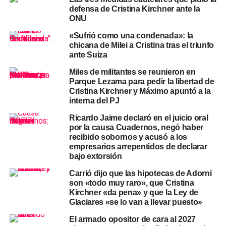
En agosto de 2018, durante la instrucción a cargo del
defensa de Cristina Kirchner ante la
entonces juez federal
Claudio Bonadio
y el fiscal Carlos
ONU
Stornelli, Silva había declarado que Daniel Muñoz —el
«Sufrió como una condenada»: la
exsecretario privado de Néstor Kirchner— concurría al
chicana de Milei a Cristina tras el triunfo
departamento entre 2007 y 2010 acompañado de
ante Suiza
personas,
y que había presenciado movimientos de
Miles de militantes se reunieron en
bolsos y valijas con una frecuencia semanal o
Parque Lezama para pedir la libertad de
quincenal.
Ese testimonio se convirtió en una pieza
Cristina Kirchner y Máximo apuntó a la
relevante de la acusación.
interna del PJ
Ricardo Jaime declaró en el juicio oral
Este jueves, el relato fue radicalmente distinto. Silva
por la causa Cuadernos, negó haber
sostuvo que Muñoz se desplazaba únicamente con un
recibido sobornos y acusó a los
portafolio y, en ocasiones, con un pequeño bolso de
empresarios arrepentidos de declarar
bajo extorsión
mano. Aclaró además que él no era encargado personal
de los
Kirchner
sino del edificio completo, que nunca tuvo
Carrió dijo que las hipotecas de Adorni
llave del departamento del quinto piso, y que el
son «todo muy raro», que Cristina
Kirchner «da pena» y que la Ley de
exsecretario sí tenía acceso por ambas entradas del
Glaciares «se lo van a llevar puesto»
inmueble.
El armado opositor de cara al 2027