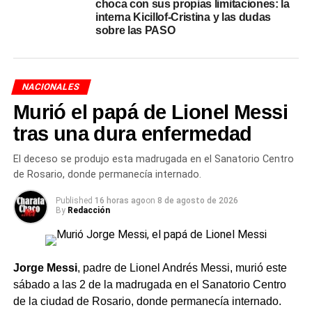
Las amenazas que describió en
choca con sus propias limitaciones: la
interna Kicillof-Cristina y las dudas
sobre las PASO
la audiencia
Silva también relató el clima que rodeó aquella primera
declaración. Según describió ante el tribunal, en la sala
NACIONALES
donde le tomaron testimonio estaban dos escribientes,
Murió el papá de Lionel Messi
una persona corpulenta de espaldas, el fallecido juez
tras una dura enfermedad
Bonadio y el fiscal Stornelli. Y recordó que, en esa etapa
de la investigación, alguien le repitió una advertencia que
El deceso se produjo esta madrugada en el Sanatorio Centro
no olvidó:
«No te olvides nunca de que vos tenés dos
de Rosario, donde permanecía internado.
hijas».
Published
16 horas ago
on
8 de agosto de 2026
By
Redacción
El encargado también relató un episodio del allanamiento
al departamento de los
Kirchner
que expone, según su
versión, la presión que ejercía Bonadio. Contó que
escuchó al jefe policial informarle al juez que el
Jorge Messi
, padre de Lionel Andrés Messi, murió este
procedimiento había terminado sin resultados: «Señor
sábado a las 2 de la madrugada en el Sanatorio Centro
Bonadio, el allanamiento se da por terminado, no hay
de la ciudad de Rosario, donde permanecía internado.