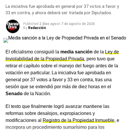
comprueba que el propietario ocultó información
La iniciativa fue aprobada en general por 37 votos a favor y
relevante, como recibos de pago o la vigencia real del
33 en contra, y ahora deberá ser tratada por Diputados.
contrato, podrá ser sancionado con una multa de hasta
diez veces el valor del último alquiler.
Published
2 días ago
on
7 de agosto de 2026
By
Redacción
Cambios en expropiaciones y
regularización dominial
El oficialismo consiguió la
media sanción
de la
Ley de
Inviolabilidad de la Propiedad Privada
, pero tuvo que
En materia de
expropiaciones
, el proyecto establece
retirar el capítulo sobre el manejo del fuego antes de la
que la declaración de utilidad pública deberá
votación en particular. La iniciativa fue aprobada en
interpretarse de manera restrictiva y estar debidamente
general por 37 votos a favor y 33 en contra, tras una
fundamentada, fija un tope del 30% para la
sesión que se extendió por más de diez horas en el
indemnización por lucro cesante y dispone que la
Senado
de la Nación.
transferencia definitiva del bien no podrá concretarse sin
el pago previo de la indemnización. También se
El texto que finalmente logró avanzar mantiene las
establece un límite de 60 días para las ocupaciones
reformas sobre desalojos, expropiaciones y
temporales, prorrogable solo ante emergencias.
modificaciones al
Registro de la Propiedad Inmueble
, e
incorpora un procedimiento sumarísimo para los