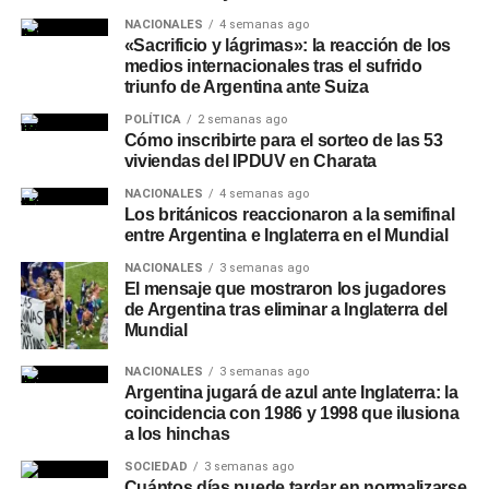
NACIONALES
4 semanas ago
«Sacrificio y lágrimas»: la reacción de los
medios internacionales tras el sufrido
triunfo de Argentina ante Suiza
POLÍTICA
2 semanas ago
Cómo inscribirte para el sorteo de las 53
viviendas del IPDUV en Charata
NACIONALES
4 semanas ago
Los británicos reaccionaron a la semifinal
entre Argentina e Inglaterra en el Mundial
NACIONALES
3 semanas ago
El mensaje que mostraron los jugadores
de Argentina tras eliminar a Inglaterra del
Mundial
NACIONALES
3 semanas ago
Argentina jugará de azul ante Inglaterra: la
coincidencia con 1986 y 1998 que ilusiona
a los hinchas
SOCIEDAD
3 semanas ago
Cuántos días puede tardar en normalizarse