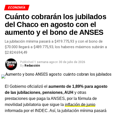
implicancias para los usuarios
ECONOMÍA
Cuánto cobrarán los jubilados
El esquema diseñado por el Gobierno nacional elimina
los aportes del Tesoro y transfiere la totalidad de la
del Chaco en agosto con el
inversión y la gestión al sector privado. Las empresas
aumento y el bono de ANSES
adjudicatarias deberán financiar y ejecutar las obras de
modernización y mantenimiento, y recuperarán esa
La jubilación mínima pasará a $419.775,93 y con el bono de
inversión a través del cobro de peajes. El ministro de
$70.000 llegará a $489.775,93; los haberes máximos subirán a
Economía Luis Caputo
indicó que con esta etapa se
$2.824.694,49
completa la concesión de más de 9.000 kilómetros de
Published
1 semana ago
on
30 de julio de 2026
rutas
nacionales y que todas estarán en obra en las
By
Redacción
próximas semanas.
Para los usuarios que transitan la
RN 16 y la RN 11 en el
El Gobierno oficializó el
aumento de 1,89% para agosto
Chaco,
el cambio de modelo implica obras
de las jubilaciones, pensiones, AUH
y otras
comprometidas contractualmente pero también la certeza
prestaciones que paga la ANSES, por la fórmula de
de nuevos peajes o la actualización de los existentes,
movilidad jubilatoria que sigue la
inflación de junio
algo que el Gobierno no ha detallado todavía de manera
informada por el INDEC. Así, la jubilación mínima pasará
pública para cada tramo.