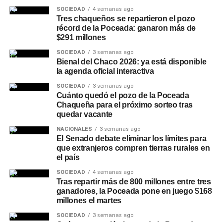
cuenta remunerada y otras opciones de inversión.
SOCIEDAD
4 semanas ago
Tres chaqueños se repartieron el pozo
Otras líneas disponibles en
récord de la Poceada: ganaron más de
$291 millones
NBCH24
SOCIEDAD
3 semanas ago
Bienal del Chaco 2026: ya está disponible
Además del Préstamo Express, la plataforma ofrece el
la agenda oficial interactiva
Préstamo Inmediato, con montos de hasta
SOCIEDAD
3 semanas ago
$15.000.000, plazos de hasta 24 meses y tasa fija, y el
Cuánto quedó el pozo de la Poceada
Préstamo Anticipo en 3 cuotas
Chaqueña para el próximo sorteo tras
, pensado para
quedar vacante
necesidades puntuales de corto plazo. Para el sector
privado, el Préstamo +Profesionales permite acceder
NACIONALES
3 semanas ago
El Senado debate eliminar los límites para
hasta $30.000.000 con plazos de hasta 24 meses y tasa
que extranjeros compren tierras rurales en
fija, mientras que la línea +Comercios está destinada a
el país
comercios adheridos a
Unicobros
, con montos de hasta
SOCIEDAD
4 semanas ago
$30.000.000, libre destino y gestión 100% online. A estas
Tras repartir más de 800 millones entre tres
opciones se suman otras líneas de gestión presencial,
ganadores, la Poceada pone en juego $168
como la consolidación de deudas y
Tu Préstamo en 36
millones el martes
cuotas
, para financiar compras en comercios adheridos
SOCIEDAD
3 semanas ago