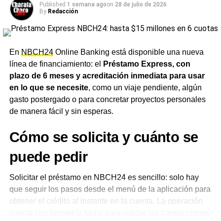
rubros, como
supermercados, almacenes, estaciones
Published
1 semana ago
on
28 de julio de 2026
By
Redacción
de servicio, restaurantes, farmacias e indumentaria,
entre otros.
Para la red de comercios, la operación
funciona exactamente igual que cualquier venta con
tarjeta de débito, sin necesidad de realizar ninguna
En
NBCH24
Online Banking está disponible una nueva
acción o trámite adicional. El servicio no tiene costos
línea de financiamiento: el
Préstamo Express, con
adicionales, comisiones ni intereses, y puede utilizarse
plazo de 6 meses y acreditación inmediata para usar
en cualquier comercio que opere con la tarjeta de débito
en lo que se necesite
, como un viaje pendiente, algún
Chaco 24
.
gasto postergado o para concretar proyectos personales
de manera fácil y sin esperas.
Una herramienta pensada para
Cómo se solicita y cuánto se
el día a día
puede pedir
Desde el
NBCH
remarcaron que la entidad busca
posicionarse como aliada de las familias chaqueñas para
Solicitar el préstamo en NBCH24 es sencillo: solo hay
acompañar el día a día, con la tranquilidad de poder
que seguir los pasos desde el menú de la aplicación para
comprar y cubrir imprevistos incluso cuando no hay saldo
obtener el crédito al instante en la cuenta. La operación
disponible.
El banco recordó además que nunca
cuenta con biometría facial para validar las transacciones