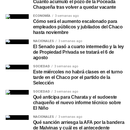
de rubros como construcción, turismo, motos, bicicletas,
Cuánto acumuló el pozo de la Poceada
Chaqueña tras volver a quedar vacante
hogar y náutica.
ECONOMÍA
3 semanas ago
Recomendaciones de
Cómo será el aumento escalonado para
empleados públicos y jubilados del Chaco
hasta noviembre
seguridad
NACIONALES
3 semanas ago
El Senado pasó a cuarto intermedio y la ley
Desde la entidad remarcaron que NBCH nunca solicita a
de Propiedad Privada se tratará el 6 de
sus clientes realizar simulaciones de préstamos, cambios
agosto
de contraseñas, instalación de aplicaciones o
SOCIEDAD
3 semanas ago
transferencias de dinero, y recomendaron operar siempre
Este miércoles no habrá clases en el turno
a través de los canales oficiales del banco: el
WhatsApp
tarde en el Chaco por el partido de la
verificado 3624161290
o las redes sociales oficiales de
Selección
la entidad.
SOCIEDAD
3 semanas ago
Qué anticipa para Charata y el sudoeste
chaqueño el nuevo informe técnico sobre
El Niño
NACIONALES
3 semanas ago
Qué sanción arriesga la AFA por la bandera
de Malvinas y cuál es el antecedente