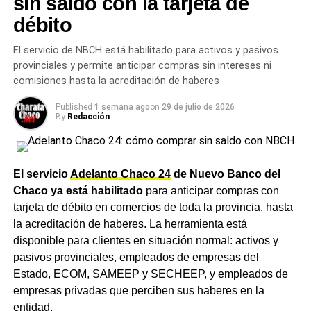
sin saldo con la tarjeta de
seguí
cobran la mínima será cercano al 1,61%, menor al 1,89%
CharataChaco.Net
.
débito
de suba nominal del haber.
TEMAS RELACIONADOS
CONCESIÓN RUTAS NACIONALES
El servicio de NBCH está habilitado para activos y pasivos
Cuánto suben la AUH y las
INFRAESTRUCTURA VIAL CHACO
LICITACIÓN RUTAS CHACO
provinciales y permite anticipar compras sin intereses ni
LUIS CAPUTO
RED FEDERAL DE CONCESIONES
comisiones hasta la acreditación de haberes
RN 11 CHACO
RN 16 CHACO
RUTAS NACIONALES CHACO
asignaciones familiares
SÁENZ PEÑA CHACO
Published
1 semana ago
on
29 de julio de 2026
By
Redacción
El incremento del 1,89% también impacta sobre las
ACTUALIDAD
Vence el 31 de mayo el plazo para adherirse a la
asignaciones que administra el organismo. La Asignación
moratoria de ATP Chaco: cómo regularizar
Universal por Hijo (AUH) subirá de $148.049 a
deudas en Ingresos Brutos, Sellos e Inmobiliario
$150.847,13, mientras que la AUH por Discapacidad
El servicio
Adelanto Chaco 24
de Nuevo Banco del
Rural
pasará de $482.062 a $491.172,97. La Asignación
Chaco ya está habilitado
para anticipar compras con
NOTICIAS
Familiar por Hijo del primer rango de ingresos se
tarjeta de débito en comercios de toda la provincia, hasta
Milei bajó las retenciones al trigo, la cebada y la
actualizará de $74.033 a $75.432,22, en tanto que el
la acreditación de haberes. La herramienta está
soja: qué significa para los productores del
pago único por nacimiento subirá a $87.926.
Chaco y el NEA
disponible para clientes en situación normal: activos y
pasivos provinciales, empleados de empresas del
Un trámite cada vez más cerca
Estado, ECOM, SAMEEP y SECHEEP, y empleados de
empresas privadas que perciben sus haberes en la
en Charata
entidad.