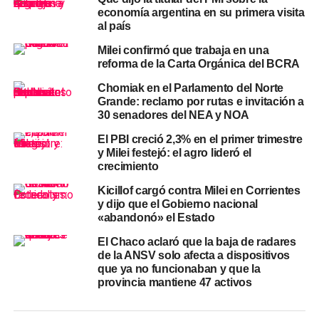
juego
economía argentina en su primera visita
al país
El
Tramo Chaco–Santa Fe
se desarrolla íntegramente
sobre la RN 11 y suma 497 kilómetros. Arranca en
Milei confirmó que trabaja en una
reforma de la Carta Orgánica del BCRA
Resistencia y llega a la ciudad de Santa Fe, con pasos
por Reconquista, Vera y Avellaneda. Es uno de los
Chomiak en el Parlamento del Norte
corredores de mayor tránsito de carga del nordeste y
Grande: reclamo por rutas e invitación a
30 senadores del NEA y NOA
vincula el Chaco con los puertos del centro del país, entre
ellos el
Puerto de Barranqueras
en su extremo norte.
El PBI creció 2,3% en el primer trimestre
y Milei festejó: el agro lideró el
El
Tramo Litoral,
en tanto, recorre 546 kilómetros sobre
crecimiento
las rutas nacionales 12 y 16. El trazado parte de Sáenz
Kicillof cargó contra Milei en Corrientes
Peña, atraviesa Resistencia y continúa hacia Corrientes
y dijo que el Gobierno nacional
capital y Loreto. Este corredor es clave para la integración
«abandonó» el Estado
entre el nordeste y la Mesopotamia y para el flujo de
El Chaco aclaró que la baja de radares
mercancías y pasajeros que circula entre ambas
de la ANSV solo afecta a dispositivos
provincias.
que ya no funcionaban y que la
provincia mantiene 47 activos
El modelo de concesión y sus