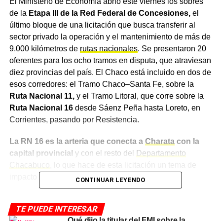
El Ministerio de Economía abrió este viernes los sobres
de la
Etapa III de la Red Federal de Concesiones,
el
último bloque de una licitación que busca transferir al
sector privado la operación y el mantenimiento de más de
9.000 kilómetros de
rutas nacionales
. Se presentaron 20
oferentes para los ocho tramos en disputa, que atraviesan
diez provincias del país. El Chaco está incluido en dos de
esos corredores: el Tramo Chaco–Santa Fe, sobre la
Ruta Nacional 11,
y el Tramo Litoral, que corre sobre la
Ruta Nacional 16
desde Sáenz Peña hasta Loreto, en
Corrientes, pasando por Resistencia.
La RN 16 es la arteria que conecta a
Charata
con la
capital provincial
y con el resto del
Departamento
Chacabuco
, lo que hace de esta licitación un tema de
impacto directo para el sudoeste chaqueño.
CONTINUAR LEYENDO
Qué tramos del Chaco están en
TE PUEDE INTERESAR
Qué dijo la titular del FMI sobre la