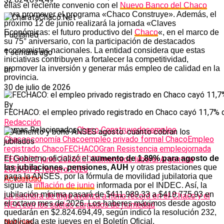
ellas el reciente convenio con el
Nuevo Banco del Chaco
para promover el programa «Chaco Construye». Además, el
próximo 12 de junio realizará la jornada «Claves
Económicas: el futuro productivo del
Chaco
«, en el marco de
Published
su 75° aniversario, con la participación de destacados
economistas nacionales. La entidad considera que estas
1 semana ago
iniciativas contribuyen a fortalecer la competitividad,
promover la inversión y generar más empleo de calidad en la
on
provincia.
30 de julio de 2026
By
FECHACO: el empleo privado registrado en Chaco cayó 11,7%
Redacción
Temas Relacionados
Chaco Construye
desempleo
Chaco
economía Chaco
empleo privado formal Chaco
Empleo
registrado Chaco
FECHACO
Gran Resistencia empleo
jornada
El Gobierno oficializó el
aumento de 1,89% para agosto de
FECHACO junio 2026
mercado laboral Argentina
las jubilaciones, pensiones, AUH
y otras prestaciones que
2026
SIPA febrero 2026
paga la ANSES, por la fórmula de movilidad jubilatoria que
Actualidad
sigue la
inflación de junio
informada por el INDEC. Así, la
jubilación mínima pasará de $411.989,33 a $419.775,93 en
La siembra de trigo avanza a ritmo récord en el Chaco y el
el octavo mes de 2026. Los haberes máximos desde agosto
NEA con los suelos cargados de humedad
quedarán en $2.824.694,49, según indicó la resolución 232,
publicada este jueves en el Boletín Oficial.
Noticias