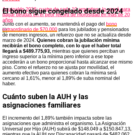
Aguinaldo 2026: cuatro de cada 10 argentinos lo usará para
El bono sigue congelado desde 2024
pagar deudas en el peor récord de morosidad en más de 20
años
Junto con el aumento, se mantendrá el pago del
bono
extraordinario de $70.000
para los jubilados y pensionados
de menores ingresos, un refuerzo que no se actualiza desde
marzo de 2024.
Quienes cobran la jubilación mínima
recibirán el bono completo, con lo que el haber total
llegará a $489.775,93,
mientras que quienes perciban un
ingreso superior a la mínima pero inferior a ese tope
accederán a un bono proporcional hasta alcanzar ese mismo
piso. Como el refuerzo no se ajusta por movilidad, el
aumento efectivo para quienes cobran la mínima será
cercano al 1,61%, menor al 1,89% de suba nominal del
haber.
Cuánto suben la AUH y las
asignaciones familiares
El incremento del 1,89% también impacta sobre las
asignaciones que administra el organismo. La Asignación
Universal por Hijo (AUH) subirá de $148.049 a $150.847,13,
mientras que la AUH por Discapacidad pasará de $482.062