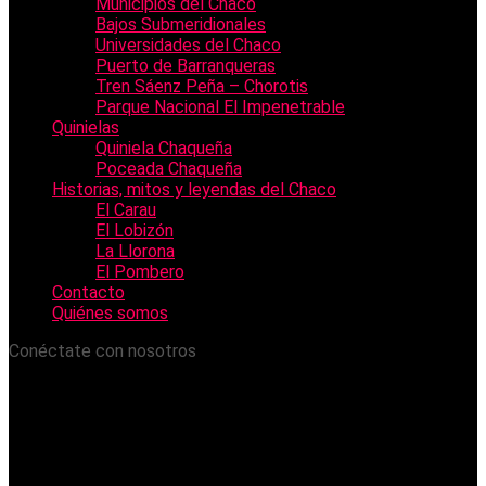
Municipios del Chaco
Bajos Submeridionales
Universidades del Chaco
Puerto de Barranqueras
Tren Sáenz Peña – Chorotis
Parque Nacional El Impenetrable
Quinielas
Quiniela Chaqueña
Poceada Chaqueña
Historias, mitos y leyendas del Chaco
El Carau
El Lobizón
La Llorona
El Pombero
Contacto
Quiénes somos
Conéctate con nosotros