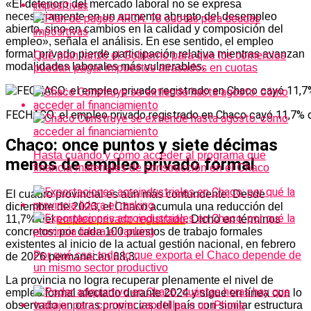
«El deterioro del mercado laboral no se expresa
necesariamente en un aumento abrupto del desempleo
abierto, sino en cambios en la calidad y composición del
empleo», señala el análisis. En ese sentido, el empleo
formal privado pierde participación relativa mientras avanzan
Qué plan lanzó el Gobierno para que los comercios
modalidades laborales más vulnerables.
puedan pagar impuestos atrasados en cuotas
FECHACO: el empleo privado registrado en Chaco cayó 11,7%
Chaco: once puntos y siete décimas
Hasta cuándo y cómo acceder al programa que
menos de empleo privado formal
financia materiales de construcción en el Chaco
El cuadro provincial es aún más contundente. Desde
diciembre de 2023, el Chaco acumula una reducción del
11,7% del
empleo privado registrado
. Dicho en términos
concretos: por cada 100 puestos de trabajo formales
existentes al inicio de la actual gestión nacional, en febrero
Por qué casi todo lo que exporta el Chaco depende de
de 2026 permanecen 88,3.
un mismo sector productivo
La provincia no logra recuperar plenamente el nivel de
empleo formal afectado durante 2024 y sigue en línea con lo
observado en otras provincias del país con similar estructura