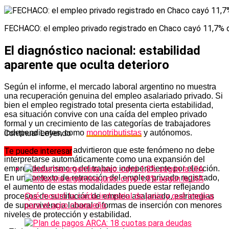
FECHACO: el empleo privado registrado en Chaco cayó 11,7%
El diagnóstico nacional: estabilidad
aparente que oculta deterioro
Según el informe, el mercado laboral argentino no muestra
una recuperación genuina del empleo asalariado privado. Si
bien el empleo registrado total presenta cierta estabilidad,
esa situación convive con una caída del empleo privado
formal y un crecimiento de las categorías de trabajadores
independientes, como
monotributistas
y autónomos.
Continuar Leyendo
Desde FECHACO advirtieron que este fenómeno no debe
Te puede interesar
interpretarse automáticamente como una expansión del
emprendedurismo o del trabajo independiente por elección.
En un contexto de retracción del empleo privado registrado,
el aumento de estas modalidades puede estar reflejando
procesos de sustitución de empleo asalariado, estrategias
Qué mostró la caída industrial de junio y qué implica
de supervivencia laboral o formas de inserción con menores
para el agro chaqueño
niveles de protección y estabilidad.