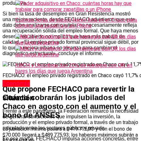
productiva.
Si bien la tasa de desempleo en Gran Resistencia mostró
una mejora reciente, desde FECHACO advirtieron que este
Cuántas horas de trabajo hacen falta en el Chaco para
dato debe analizarse con cautela: no necesariamente refleja
comprar una zapatilla o un iPhone
una recuperación sólida del empleo formal. Que haya menos
desempleo abierto no implica que haya más trabajo de
calidad. «El empleo privado formal provincial sigue débil, por
lo que la mejora urbana no alcanza para cambiar el
diagnóstico estructural», concluye el informe.
NBCH y Unicobros dan 20% de reintegro con QR en
bares los días que juega Argentina
FECHACO: el empleo privado registrado en Chaco cayó 11,7%
Economía
Qué propone FECHACO para revertir la
Cuánto cobrarán los jubilados del
situación
Chaco en agosto con el aumento y el
Frente a este panorama, la Federación remarcó la necesidad
bono de ANSES
de generar condiciones que impulsen la inversión, la
producción y el empleo privado formal, a través de un trabajo
articulado entre los sectores público y privado.
La jubilación mínima pasará a $419.775,93 y con el bono de
$70.000 llegará a $489.775,93; los haberes máximos subirán a
En ese marco, FECHACO impulsa acciones concretas, entre
$2.824.694,49