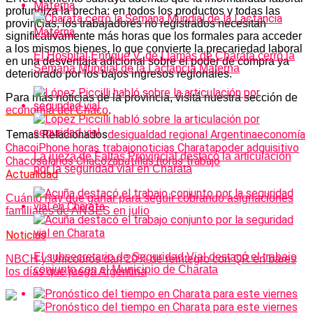
profundiza la brecha: en todos los productos y todas las
provincias, los trabajadores no registrados necesitan
significativamente más horas que los formales para acceder
a los mismos bienes, lo que convierte la precariedad laboral
El Hospital Enrique V. de Llamas de Charata cerró la
en una desventaja adicional sobre el poder de compra ya
Semana Mundial de la Lactancia Materna
deteriorado por los bajos ingresos regionales.
Para más noticias de la provincia, visitá nuestra sección de
economía del Chaco
.
Temas Relacionados
desigualdad regional Argentina
economía
Chaco
iPhone horas trabajo
noticias Charata
poder adquisitivo
La jueza de Faltas Provincial destacó la articulación
Chaco
salarios Chaco
zapatillas horas trabajo
por la seguridad vial en Charata
Actualidad
Cuánto hay que ganar para seguir cobrando asignaciones
familiares de ANSES en julio
Noticias
El subsecretario de Seguridad Vial destacó el trabajo
NBCH y Unicobros dan 20% de reintegro con QR en bares
conjunto con el Municipio de Charata
los días que juega Argentina