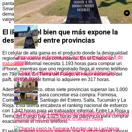
pantalón se consigue con 41 horas. El patrón se repite con el
Smart TV de 50 pulgadas: mientras en Tierra del Fuego
demanda 114 horas, en las provincias del NEA y el norte los
valores son los más elevados del país.
El iPhone, el bien que más expone la
desigualdad entre provincias
El celular de alta gama es el producto donde la desigualdad
Cómo estará el tiempo en Charata este sábado 8 de
regional se vuelve más contundente. En el Chaco, un
agosto
trabajador
informal necesita 1.193 horas para comprar un
iPhone, mientras que uno registrado llega al mismo teléfono
en 796 horas. En Tierra del Fuego, el mejor escenario del
país, un trabajador formal lo adquiere en 317 horas.
Además del Chaco, otras siete provincias superan las 1.000
horas necesarias para concretar esa compra: Formosa,
Corrientes, Jujuy, Santiago del Estero, Salta, Tucumán y La
Rioja. Esta última encabeza el ranking nacional de esfuerzo
con 1.342 horas para un trabajador informal. Entre La Rioja y
El Municipio de Charata entregó materiales para seguir
Tierra del Fuego hay 1.025 horas de diferencia para comprar
mejorando el Polideportivo «Hacha» Apud
exactamente el mismo teléfono.
El relevamiento subraya además que la informalidad laboral