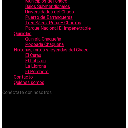
Municipios del Chaco
Bajos Submeridionales
Universidades del Chaco
Puerto de Barranqueras
Tren Sáenz Peña – Chorotis
Parque Nacional El Impenetrable
Quinielas
Quiniela Chaqueña
Poceada Chaqueña
Historias, mitos y leyendas del Chaco
El Carau
El Lobizón
La Llorona
El Pombero
Contacto
Quiénes somos
Conéctate con nosotros