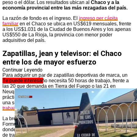
peso o el dólar. Los resultados ubican al
Chaco y a la
economía provincial entre las más rezagadas del país.
La razón de fondo es el ingreso. El
ingreso per cápita
familiar
en el Chaco se ubica en US$619 mensuales, frente
a los US$1.031 de la Ciudad de Buenos Aires y los apenas
US$550 de La Rioja, la provincia con menor poder
adquisitivo del país.
Zapatillas, jean y televisor: el Chaco
entre los de mayor esfuerzo
Continuar Leyendo
Para adquirir un par de zapatillas deportivas de marca, un
Te puede interesar
trabajador chaqueño necesita 50 horas de trabajo, frente a
las 20 que demanda en Tierra del Fuego o las 21 en
Neuquén y la Ciudad de Buenos Aires. En términos
prácticos, significa que comprar ese calzado insume más de
una semana laboral completa para gran parte de los
trabajadores
del norte argentino.
La brecha se amplía con la indumentaria. El Chaco, junto a
Formosa y Santiago del Estero, figura entre los distritos
donde la compra de un jean de marca supera las 95 horas
de trabajo, mientras que en Tierra del Fuego el mismo