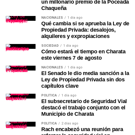
un millonario premio de la Poceada
Chaqueña
NACIONALES
1 día ago
Qué cambia si se aprueba la Ley de
Propiedad Privada: desalojos,
alquileres y expropiaciones
SOCIEDAD
1 día ago
Cómo estará el tiempo en Charata
este viernes 7 de agosto
NACIONALES
1 día ago
El Senado le dio media sanción a la
Ley de Propiedad Privada sin dos
capítulos clave
POLÍTICA
1 día ago
El subsecretario de Seguridad Vial
destacó el trabajo conjunto con el
Municipio de Charata
POLÍTICA
2 días ago
Rach encabezó una reunión para