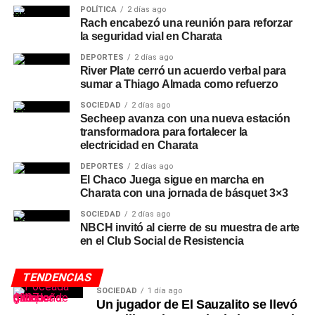
POLÍTICA
2 días ago
Rach encabezó una reunión para reforzar
la seguridad vial en Charata
DEPORTES
2 días ago
River Plate cerró un acuerdo verbal para
sumar a Thiago Almada como refuerzo
SOCIEDAD
2 días ago
Secheep avanza con una nueva estación
transformadora para fortalecer la
electricidad en Charata
DEPORTES
2 días ago
El Chaco Juega sigue en marcha en
Charata con una jornada de básquet 3×3
SOCIEDAD
2 días ago
NBCH invitó al cierre de su muestra de arte
en el Club Social de Resistencia
TENDENCIAS
SOCIEDAD
1 día ago
Un jugador de El Sauzalito se llevó