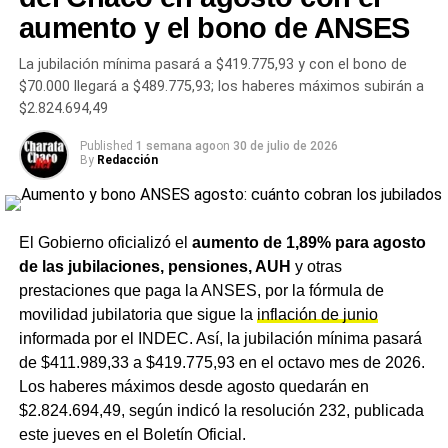
el tercero $107.621.
aumento y el bono de ANSES
Otros valores actualizados del
La jubilación mínima pasará a $419.775,93 y con el bono de
$70.000 llegará a $489.775,93; los haberes máximos subirán a
sistema de asignaciones
$2.824.694,49
familiares
Published
1 semana ago
on
30 de julio de 2026
By
Redacción
La resolución también modificó los montos de pago único
y las prestaciones vinculadas a hitos familiares. La
asignación por nacimiento
pasará a $86.295, la de
El Gobierno oficializó el
aumento de 1,89% para agosto
adopción
llegará a $515.930 y la de
matrimonio
se
de las jubilaciones, pensiones, AUH
y otras
ubicará en $129.209. La asignación por cónyuge, por su
prestaciones que paga la ANSES, por la fórmula de
parte, quedará en $17.964.
movilidad jubilatoria que sigue la
inflación de junio
informada por el INDEC. Así, la jubilación mínima pasará
En paralelo,
ANSES
confirmó que la
Asignación
de $411.989,33 a $419.775,93 en el octavo mes de 2026.
Universal por Hijo (AUH)
ascenderá a $148.049 desde
Los haberes máximos desde agosto quedarán en
julio, con un esquema de pago que retiene el 20% del
$2.824.694,49, según indicó la resolución 232, publicada
haber hasta la presentación de la libreta sanitaria y
este jueves en el Boletín Oficial.
educativa correspondiente.