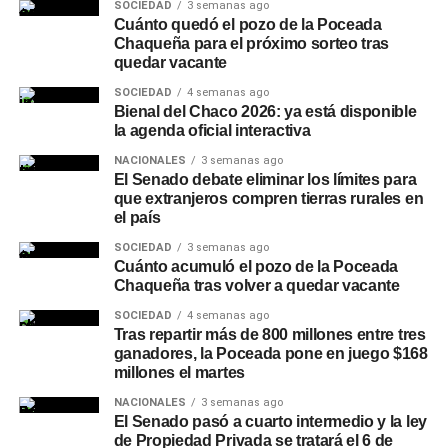
SOCIEDAD
3 semanas ago
Cuánto quedó el pozo de la Poceada
Además del Préstamo Express, la plataforma ofrece el
Chaqueña para el próximo sorteo tras
quedar vacante
Préstamo Inmediato, con montos de hasta
$15.000.000, plazos de hasta 24 meses y tasa fija, y el
SOCIEDAD
4 semanas ago
Préstamo Anticipo en 3 cuotas
Bienal del Chaco 2026: ya está disponible
, pensado para
la agenda oficial interactiva
necesidades puntuales de corto plazo. Para el sector
privado, el Préstamo +Profesionales permite acceder
NACIONALES
3 semanas ago
El Senado debate eliminar los límites para
hasta $30.000.000 con plazos de hasta 24 meses y tasa
que extranjeros compren tierras rurales en
fija, mientras que la línea +Comercios está destinada a
el país
comercios adheridos a
Unicobros
, con montos de hasta
SOCIEDAD
3 semanas ago
$30.000.000, libre destino y gestión 100% online. A estas
Cuánto acumuló el pozo de la Poceada
opciones se suman otras líneas de gestión presencial,
Chaqueña tras volver a quedar vacante
como la consolidación de deudas y
Tu Préstamo en 36
SOCIEDAD
4 semanas ago
cuotas
, para financiar compras en comercios adheridos
Tras repartir más de 800 millones entre tres
de rubros como construcción, turismo, motos, bicicletas,
ganadores, la Poceada pone en juego $168
millones el martes
hogar y náutica.
NACIONALES
3 semanas ago
Recomendaciones de
El Senado pasó a cuarto intermedio y la ley
de Propiedad Privada se tratará el 6 de