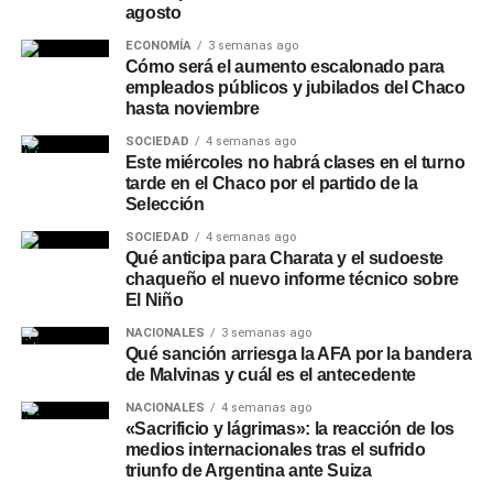
agosto
seguridad
ECONOMÍA
3 semanas ago
Cómo será el aumento escalonado para
Desde la entidad remarcaron que NBCH nunca solicita a
empleados públicos y jubilados del Chaco
sus clientes realizar simulaciones de préstamos, cambios
hasta noviembre
de contraseñas, instalación de aplicaciones o
SOCIEDAD
4 semanas ago
transferencias de dinero, y recomendaron operar siempre
Este miércoles no habrá clases en el turno
a través de los canales oficiales del banco: el
WhatsApp
tarde en el Chaco por el partido de la
verificado 3624161290
o las redes sociales oficiales de
Selección
la entidad.
SOCIEDAD
4 semanas ago
Qué anticipa para Charata y el sudoeste
chaqueño el nuevo informe técnico sobre
El Niño
NACIONALES
3 semanas ago
Qué sanción arriesga la AFA por la bandera
de Malvinas y cuál es el antecedente
NACIONALES
4 semanas ago
«Sacrificio y lágrimas»: la reacción de los
medios internacionales tras el sufrido
triunfo de Argentina ante Suiza