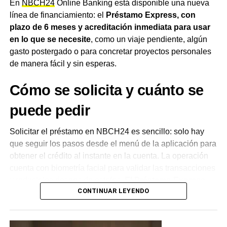
tarjeta de débito, sin necesidad de realizar ninguna
En
NBCH24
Online Banking está disponible una nueva
acción o trámite adicional. El servicio no tiene costos
línea de financiamiento: el
Préstamo Express, con
adicionales, comisiones ni intereses, y puede utilizarse
plazo de 6 meses y acreditación inmediata para usar
en cualquier comercio que opere con la tarjeta de débito
en lo que se necesite
, como un viaje pendiente, algún
Chaco 24
.
gasto postergado o para concretar proyectos personales
de manera fácil y sin esperas.
Una herramienta pensada para
Cómo se solicita y cuánto se
el día a día
puede pedir
Desde el
NBCH
remarcaron que la entidad busca
posicionarse como aliada de las familias chaqueñas para
Solicitar el préstamo en NBCH24 es sencillo: solo hay
acompañar el día a día, con la tranquilidad de poder
que seguir los pasos desde el menú de la aplicación para
comprar y cubrir imprevistos incluso cuando no hay saldo
obtener el crédito al instante en la cuenta. La operación
disponible.
El banco recordó además que nunca
cuenta con biometría facial para validar las transacciones
solicita a sus clientes compartir su clave PIN, clave
y reducir los riesgos de estafas.
El Préstamo Express
Token o credenciales de homebanking,
ni realizar
CONTINUAR LEYENDO
permite acceder a hasta $15.000.000
, según la
simulaciones de préstamos por fuera de sus canales
calificación crediticia de cada cliente, con un plazo de
oficiales.
devolución de 6 meses, tasa de interés variable,