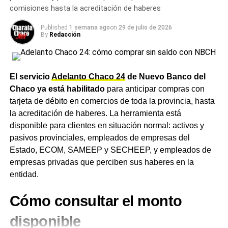
comisiones hasta la acreditación de haberes
asignaciones familiares
Published
1 semana ago
on
29 de julio de 2026
By
Redacción
El incremento del 1,89% también impacta sobre las
asignaciones que administra el organismo. La Asignación
Universal por Hijo (AUH) subirá de $148.049 a
$150.847,13, mientras que la AUH por Discapacidad
El servicio
Adelanto Chaco 24
de Nuevo Banco del
pasará de $482.062 a $491.172,97. La Asignación
Chaco ya está habilitado
para anticipar compras con
Familiar por Hijo del primer rango de ingresos se
tarjeta de débito en comercios de toda la provincia, hasta
actualizará de $74.033 a $75.432,22, en tanto que el
la acreditación de haberes. La herramienta está
pago único por nacimiento subirá a $87.926.
disponible para clientes en situación normal: activos y
pasivos provinciales, empleados de empresas del
Un trámite cada vez más cerca
Estado, ECOM, SAMEEP y SECHEEP, y empleados de
empresas privadas que perciben sus haberes en la
en Charata
entidad.
Los beneficiarios pueden verificar el monto exacto que
Cómo consultar el monto
cobrarán
ingresando a Mi ANSES con su CUIL y Clave
de la Seguridad Social
, desde donde también pueden
disponible
descargar el recibo de haberes. La consulta y los trámites