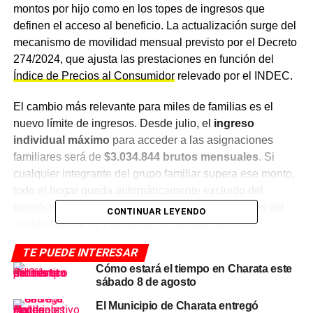
montos por hijo como en los topes de ingresos que
definen el acceso al beneficio. La actualización surge del
mecanismo de movilidad mensual previsto por el Decreto
274/2024, que ajusta las prestaciones en función del
Índice de Precios al Consumidor
relevado por el INDEC.
El cambio más relevante para miles de familias es el
nuevo límite de ingresos. Desde julio, el
ingreso
individual máximo
para acceder a las asignaciones
familiares será de
$3.034.844 brutos mensuales
. Si
cualquier integrante del grupo familiar supera ese monto,
todo el hogar queda automáticamente excluido del
beneficio, incluso cuando la suma total de ingresos del
CONTINUAR LEYENDO
núcleo familiar se mantenga por debajo del techo
general. Ese
tope del grupo familiar
quedó fijado en
TE PUEDE INTERESAR
$6.069.688 mensuales
.
Cómo estará el tiempo en Charata este
sábado 8 de agosto
Cómo quedan los montos por
El Municipio de Charata entregó