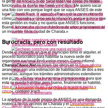
la gente de ANSES pudo sacar todas las cosas de donde
El subsecretario de Seguridad Vial destacó el trabajo
funcionaba, la dueña me llamó y me dijo: ‘Me quiero sacar
conjunto con el Municipio de Charata
una foto con vos porque logré que se vaya ANSES de este
lugar'», contó Rach. Y agregó: «Para que la gente entienda
cómo funcionaba y cómo era la situación, porque parece que
esta gestión es mala y no quería que ANSES funcione.
Bueno, funcionaba aprovechándose de unos propietarios de
Rach encabezó una reunión para reforzar la seguridad
un inmueble en la ciudad de Charata.»
vial en Charata
Burocracia, pero con resultado
Desde el momento en que el municipio tomó el alquiler, el
proceso burocrático para habilitar la nueva sede del
organismo nacional llevó varios meses. Como informó
Secheep avanza con una nueva estación
CharataChaco.Net
en mayo, las obras en la
futura oficina
transformadora para fortalecer la electricidad en
arrancaron con una estimación de habilitación de dos a tres
Charata
semanas, aunque los trámites administrativos extendieron
ese plazo. «Sí hay una burocracia impresionante para que
esto se pueda habilitar, pero bueno, finalmente se habilitó.
Hoy está funcionando en Saavedra doscientos treinta y
cinco
«, confirmó Rach.
La apertura de la sede propia de ANSES es una demanda
Rach acompañó a Asociación Italiana de Charata en
histórica de los vecinos de Charata y el
Departamento
sus 97 años