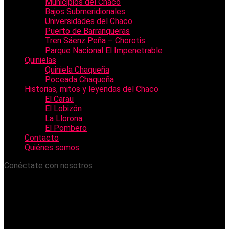
Municipios del Chaco
Bajos Submeridionales
Universidades del Chaco
Puerto de Barranqueras
Tren Sáenz Peña – Chorotis
Parque Nacional El Impenetrable
Quinielas
Quiniela Chaqueña
Poceada Chaqueña
Historias, mitos y leyendas del Chaco
El Carau
El Lobizón
La Llorona
El Pombero
Contacto
Quiénes somos
Conéctate con nosotros