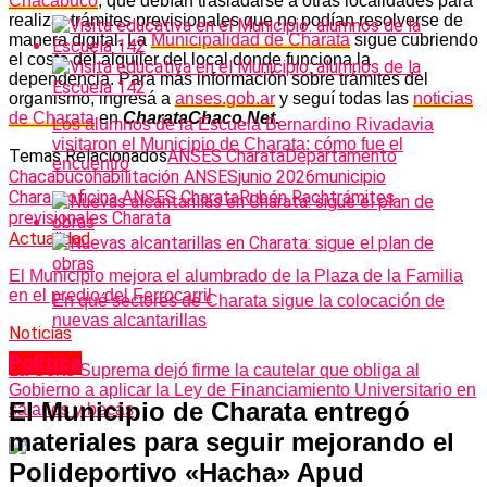
Chacabuco
, que debían trasladarse a otras localidades para
realizar trámites previsionales que no podían resolverse de
manera digital. La
Municipalidad de Charata
sigue cubriendo
el costo del alquiler del local donde funciona la
dependencia. Para más información sobre trámites del
organismo, ingresá a
anses.gob.ar
y seguí todas las
noticias
de Charata
en
CharataChaco.Net.
Los alumnos de la Escuela Bernardino Rivadavia
visitaron el Municipio de Charata: cómo fue el
Temas Relacionados
ANSES Charata
Departamento
encuentro
Chacabuco
habilitación ANSES
junio 2026
municipio
Charata
oficina ANSES Charata
Rubén Rach
trámites
previsionales Charata
Actualidad
El Municipio mejora el alumbrado de la Plaza de la Familia
en el predio del Ferrocarril
En qué sectores de Charata sigue la colocación de
nuevas alcantarillas
Noticias
Política
La Corte Suprema dejó firme la cautelar que obliga al
Gobierno a aplicar la Ley de Financiamiento Universitario en
El Municipio de Charata entregó
salarios y becas
materiales para seguir mejorando el
Polideportivo «Hacha» Apud