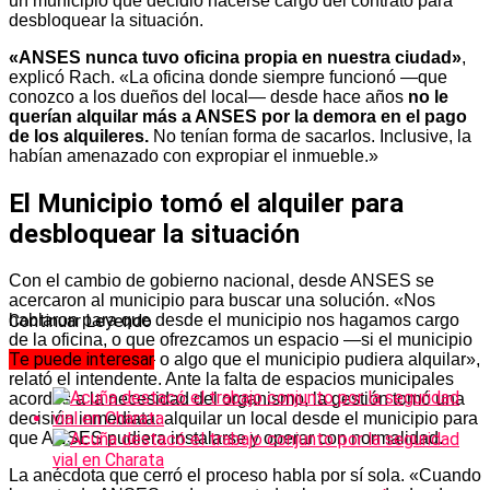
un municipio que decidió hacerse cargo del contrato para
desbloquear la situación.
«ANSES nunca tuvo oficina propia en nuestra ciudad»
,
explicó Rach. «La oficina donde siempre funcionó —que
conozco a los dueños del local— desde hace años
no le
querían alquilar más a ANSES por la demora en el pago
de los alquileres.
No tenían forma de sacarlos. Inclusive, la
habían amenazado con expropiar el inmueble.»
El Municipio tomó el alquiler para
desbloquear la situación
Con el cambio de gobierno nacional, desde ANSES se
acercaron al municipio para buscar una solución. «Nos
hablaron para que desde el municipio nos hagamos cargo
Continuar Leyendo
de la oficina, o que ofrezcamos un espacio —si el municipio
Te puede interesar
contaba con uno— o algo que el municipio pudiera alquilar»,
relató el intendente. Ante la falta de espacios municipales
acordes a la necesidad del organismo, la gestión tomó una
decisión inmediata: alquilar un local desde el municipio para
que ANSES pudiera instalarse y operar con normalidad.
La anécdota que cerró el proceso habla por sí sola. «Cuando