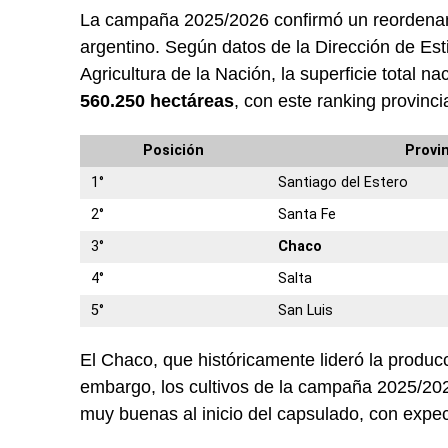
La campaña 2025/2026 confirmó un reordena
argentino. Según datos de la Dirección de Est
Agricultura de la Nación, la superficie total n
560.250 hectáreas
, con este ranking provincia
Posición
Provi
1°
Santiago del Estero
2°
Santa Fe
3°
Chaco
4°
Salta
5°
San Luis
El Chaco, que históricamente lideró la producc
embargo, los cultivos de la campaña 2025/20
muy buenas al inicio del capsulado, con expect