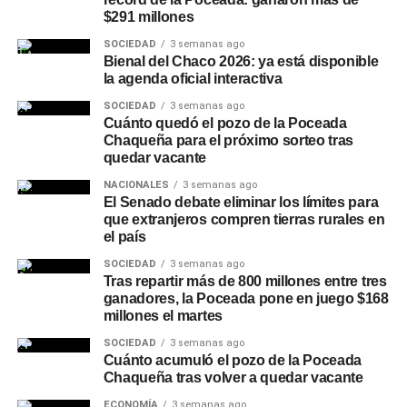
cada capacitación. Desde el Municipio remarcaron que
$291 millones
se trata de una oportunidad para sumar herramientas
SOCIEDAD
3 semanas ago
digitales y financieras que faciliten tanto la búsqueda de
Bienal del Chaco 2026: ya está disponible
empleo como el desarrollo de un emprendimiento propio.
la agenda oficial interactiva
SOCIEDAD
3 semanas ago
Quienes necesiten información o ayuda para completar el
Cuánto quedó el pozo de la Poceada
trámite pueden acercarse a la
Oficina de Empleo
Chaqueña para el próximo sorteo tras
Municipal
, ubicada en el CEEC, sobre la ruta 89, en el
quedar vacante
horario de 8 a 12 horas. La iniciativa forma parte de las
NACIONALES
3 semanas ago
acciones que impulsa el
Municipio
de Charata junto a la
El Senado debate eliminar los límites para
Secretaría de Trabajo, Empleo y Seguridad Social de la
que extranjeros compren tierras rurales en
el país
Nación para fortalecer la inserción laboral en la región.
SOCIEDAD
3 semanas ago
Más
noticias de Charata
en
CharataChaco.Net.
Tras repartir más de 800 millones entre tres
ganadores, la Poceada pone en juego $168
millones el martes
SOCIEDAD
3 semanas ago
Cuánto acumuló el pozo de la Poceada
Chaqueña tras volver a quedar vacante
ECONOMÍA
3 semanas ago