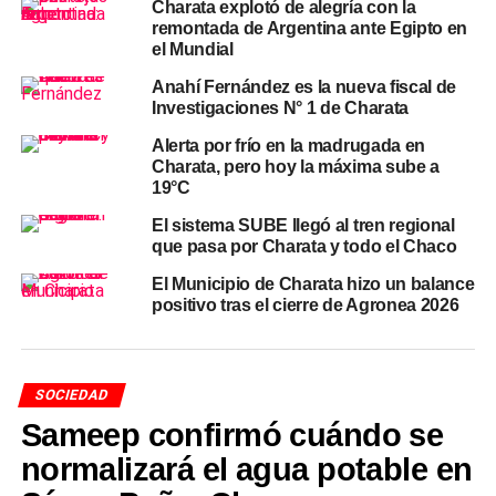
Charata explotó de alegría con la
colegio
remontada de Argentina ante Egipto en
el Mundial
Ante la situación, la conducción de la
escuela
comunicó a
Anahí Fernández es la nueva fiscal de
las familias las medidas de carácter preventivo
Investigaciones N° 1 de Charata
adoptadas: los alumnos deberán concurrir sin mochilas
Alerta por frío en la madrugada en
—solo con carpetas, cuadernillos, cartucheras y botellas
Charata, pero hoy la máxima sube a
de agua—, con útiles permanentemente visibles. Los
19°C
baños permanecerán cerrados durante las horas de
El sistema SUBE llegó al tren regional
clase, con apertura solo ante urgencias con autorización
que pasa por Charata y todo el Chaco
del preceptor. El acceso al edificio quedará limitado a la
El Municipio de Charata hizo un balance
puerta principal, y la entrada sobre calle 25 de Mayo
positivo tras el cierre de Agronea 2026
permanecerá cerrada.
Desde la institución se indicó que las medidas buscan
«resguardar la seguridad de alumnos, docentes y la
SOCIEDAD
comunidad educativa en general».
Sameep confirmó cuándo se
normalizará el agua potable en
Las amenazas en redes vienen