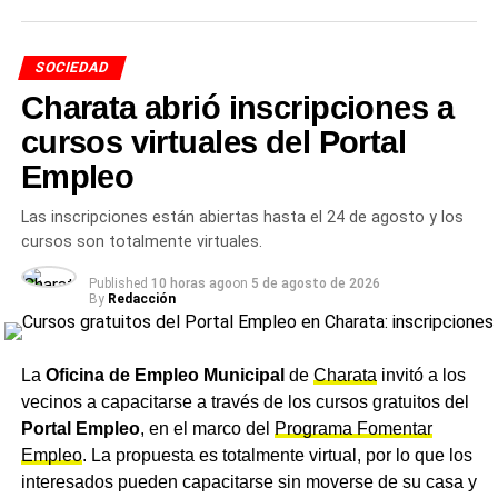
preparado para iniciar la distribución. Queremos llevar
encima del espíritu original de la Estudiantina.
tranquilidad a los vecinos», concluyó Diez.
SOCIEDAD
Los alumnos consideraron además que un evento
Más
noticias del Chaco
en
CharataChaco.Net.
Charata abrió inscripciones a
pensado para promover la unión entre estudiantes
terminó generando, en muchas ocasiones,
cursos virtuales del Portal
enfrentamientos entre colegios, conflictos entre
Empleo
delegados y faltas de respeto que, según indicaron, no
representan los valores que buscan fomentar como
Las inscripciones están abiertas hasta el 24 de agosto y los
institución. En el comunicado remarcaron que se trata de
cursos son totalmente virtuales.
una decisión que les duele, dado el esfuerzo y las ganas
Published
10 horas ago
on
5 de agosto de 2026
que muchos estudiantes tenían de participar, pero que
By
Redacción
priorizaron un ambiente sano, respetuoso y de
compañerismo, y optaron por destinar sus energías a
actividades propias de la institución.
La
Oficina de Empleo Municipal
de
Charata
invitó a los
vecinos a capacitarse a través de los cursos gratuitos del
Confirmación de la dirección
Portal Empleo
, en el marco del
Programa Fomentar
Empleo
. La propuesta es totalmente virtual, por lo que los
del colegio
interesados pueden capacitarse sin moverse de su casa y