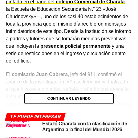
pintada en el baño del
colegio Comercial de Charata
—
la Escuela de Educación Secundaria N.° 23 «José
Chudnovsky»—, uno de los casi 40 establecimientos de
toda la provincia que el mismo día recibieron mensajes
intimidatorios de este tipo. Desde la institución se informó
a padres y tutores que se tomarán medidas preventivas
que incluyen la
presencia policial permanente
y una
serie de restricciones en el ingreso y circulación dentro
del edificio.
El
comisario Juan Cabrera
, jefe del 911, confirmó el
avance de la investigación: «Ya se tiene individualizado
al que hizo esta pintada», señaló, y añadió que desde la
Jefatura y el Ministerio de Seguridad se instauró una
CONTINUAR LEYENDO
consigna fija en el establecimiento, además de presencia
policial
en los momentos de ingreso y egreso de los
TE PUEDE INTERESAR
alumnos.
Estalló Charata con la clasificación de
Argentina a la final del Mundial 2026
Las medidas preventivas en el