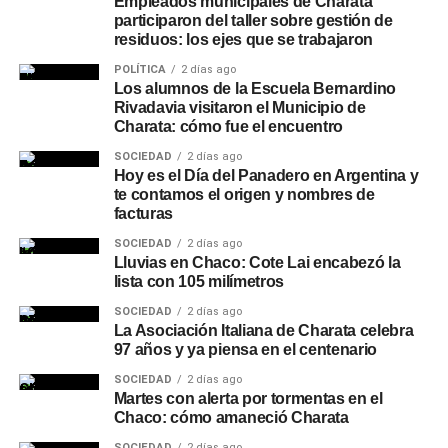
Empleados municipales de Charata
participaron del taller sobre gestión de
residuos: los ejes que se trabajaron
POLÍTICA
2 días ago
Los alumnos de la Escuela Bernardino
Rivadavia visitaron el Municipio de
Charata: cómo fue el encuentro
SOCIEDAD
2 días ago
Hoy es el Día del Panadero en Argentina y
te contamos el origen y nombres de
facturas
SOCIEDAD
2 días ago
Lluvias en Chaco: Cote Lai encabezó la
lista con 105 milímetros
SOCIEDAD
2 días ago
La Asociación Italiana de Charata celebra
97 años y ya piensa en el centenario
SOCIEDAD
2 días ago
Martes con alerta por tormentas en el
Chaco: cómo amaneció Charata
SOCIEDAD
2 días ago