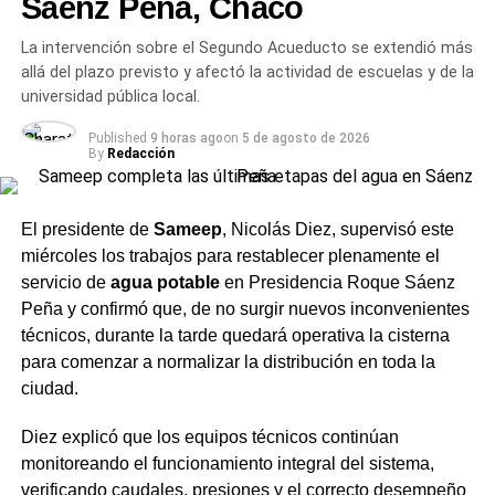
Sáenz Peña, Chaco
de Buenos Aires
La intervención sobre el Segundo Acueducto se extendió más
La investigación también abarca una serie de
allá del plazo previsto y afectó la actividad de escuelas y de la
amenazas
universidad pública local.
difundidas por redes sociales
, que presentan un origen
diferente al del hecho local. A través del área de
Published
9 horas ago
on
5 de agosto de 2026
Cibercrimen y con autorización de Meta —empresa que
By
Redacción
administra Facebook, WhatsApp e Instagram—, se logró
identificar la dirección IP desde la cual se realizaron esas
El presidente de
Sameep
, Nicolás Diez, supervisó este
publicaciones:
Isidro Casanova, partido de La Matanza,
miércoles los trabajos para restablecer plenamente el
provincia de Buenos Aires
. Las autoridades chaqueñas
servicio de
agua potable
en Presidencia Roque Sáenz
coordinan el seguimiento del caso con sus pares
Peña y confirmó que, de no surgir nuevos inconvenientes
bonaerenses.
técnicos, durante la tarde quedará operativa la cisterna
El fenómeno no es exclusivo de Charata. Al menos 37
para comenzar a normalizar la distribución en toda la
establecimientos de toda la provincia reportaron
ciudad.
mensajes intimidatorios, con inscripciones en baños,
Diez explicó que los equipos técnicos continúan
paredes y pupitres, además de audios y capturas que
monitoreando el funcionamiento integral del sistema,
circularon por redes sociales, muchos con fechas
verificando caudales, presiones y el correcto desempeño
concretas y frases dirigidas a la comunidad educativa. La