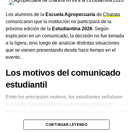
El operativo se prolongó más allá del plazo anunciado y
derivó en una situación de
desabastecimiento
que llevó a
Los alumnos de la
Escuela Agropecuaria
de
Charata
que escuelas y la universidad pública de Sáenz Peña
comunicaron que la institución no participará de la
suspendieran actividades presenciales en los últimos
próxima edición de la
Estudiantina 2026
. Según
días. Diez recordó que durante la madrugada se
explicaron en un comunicado, la decisión no fue tomada
realizaron las últimas pruebas técnicas y que, con
a la ligera, sino luego de analizar distintas situaciones
resultados satisfactorios, se inició el envío de
agua
que se vienen presentando desde hace tiempo en el
potable
hacia la ciudad, avanzando en la puesta en
evento.
funcionamiento de todo el sistema.
Los motivos del comunicado
Seguimiento permanente
estudiantil
hasta la normalización
Entre los principales motivos, los estudiantes señalaron
El titular de Sameep señaló que mantiene un seguimiento
la falta de cumplimiento del reglamento establecido y
permanente de los trabajos junto a los equipos operativos
reiteradas situaciones de desigualdad e injusticia durante
para garantizar que el servicio se restablezca en el menor
el desarrollo del evento. También plantearon la
tiempo posible. «Nuestro objetivo es que, durante la
CONTINUAR LEYENDO
percepción de que la organización, a cargo de la
tarde, con la cisterna ya lista en Sáenz Peña, quede todo
Municipalidad
, termina priorizando intereses políticos por