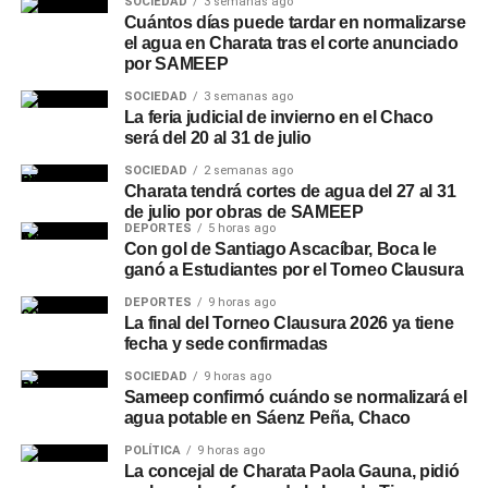
SOCIEDAD
3 semanas ago
Cuántos días puede tardar en normalizarse
el agua en Charata tras el corte anunciado
por SAMEEP
SOCIEDAD
3 semanas ago
La feria judicial de invierno en el Chaco
será del 20 al 31 de julio
SOCIEDAD
2 semanas ago
Charata tendrá cortes de agua del 27 al 31
de julio por obras de SAMEEP
DEPORTES
5 horas ago
Con gol de Santiago Ascacíbar, Boca le
ganó a Estudiantes por el Torneo Clausura
DEPORTES
9 horas ago
La final del Torneo Clausura 2026 ya tiene
fecha y sede confirmadas
SOCIEDAD
9 horas ago
Sameep confirmó cuándo se normalizará el
agua potable en Sáenz Peña, Chaco
POLÍTICA
9 horas ago
La concejal de Charata Paola Gauna, pidió