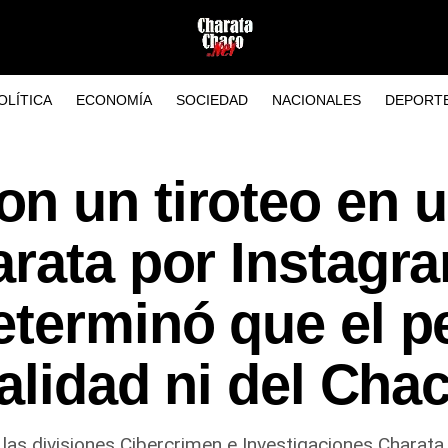
OLÍTICA
ECONOMÍA
SOCIEDAD
NACIONALES
DEPORT
n un tiroteo en 
rata por Instagr
terminó que el pe
calidad ni del Cha
 las divisiones Cibercrimen e Investigaciones Charata.