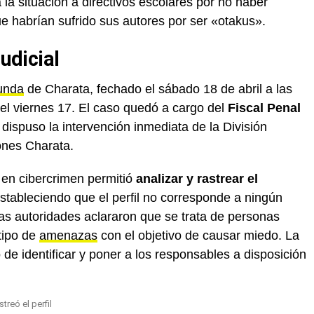
la situación a directivos escolares por no haber
e habrían sufrido sus autores por ser «otakus».
judicial
unda
de Charata, fechado el sábado 18 de abril a las
 el viernes 17. El caso quedó a cargo del
Fiscal Penal
 dispuso la intervención inmediata de la División
iones Charata.
o en cibercrimen permitió
analizar y rastrear el
estableciendo que el perfil no corresponde a ningún
as autoridades aclararon que se trata de personas
tipo de
amenazas
con el objetivo de causar miedo. La
o de identificar y poner a los responsables a disposición