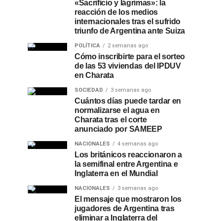
«Sacrificio y lágrimas»: la
reacción de los medios
internacionales tras el sufrido
triunfo de Argentina ante Suiza
POLÍTICA
2 semanas ago
Cómo inscribirte para el sorteo
de las 53 viviendas del IPDUV
en Charata
SOCIEDAD
3 semanas ago
Cuántos días puede tardar en
normalizarse el agua en
Charata tras el corte
anunciado por SAMEEP
NACIONALES
4 semanas ago
Los británicos reaccionaron a
la semifinal entre Argentina e
Inglaterra en el Mundial
NACIONALES
3 semanas ago
El mensaje que mostraron los
jugadores de Argentina tras
eliminar a Inglaterra del