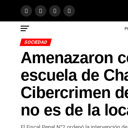
P
SOCIEDAD
Amenazaron co
escuela de Cha
Cibercrimen de
no es de la lo
El Fiscal Penal N°2 ordenó la intervención de