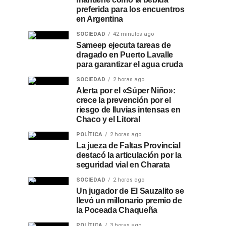
preferida para los encuentros
en Argentina
SOCIEDAD
42 minutos ago
Sameep ejecuta tareas de
dragado en Puerto Lavalle
para garantizar el agua cruda
SOCIEDAD
2 horas ago
Alerta por el «Súper Niño»:
crece la prevención por el
riesgo de lluvias intensas en
Chaco y el Litoral
POLÍTICA
2 horas ago
La jueza de Faltas Provincial
destacó la articulación por la
seguridad vial en Charata
SOCIEDAD
2 horas ago
Un jugador de El Sauzalito se
llevó un millonario premio de
la Poceada Chaqueña
POLÍTICA
3 horas ago