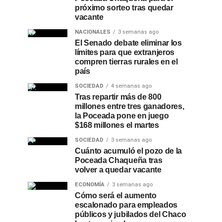
próximo sorteo tras quedar
vacante
NACIONALES
3 semanas ago
El Senado debate eliminar los
límites para que extranjeros
compren tierras rurales en el
país
SOCIEDAD
4 semanas ago
Tras repartir más de 800
millones entre tres ganadores,
la Poceada pone en juego
$168 millones el martes
SOCIEDAD
3 semanas ago
Cuánto acumuló el pozo de la
Poceada Chaqueña tras
volver a quedar vacante
ECONOMÍA
3 semanas ago
Cómo será el aumento
escalonado para empleados
públicos y jubilados del Chaco