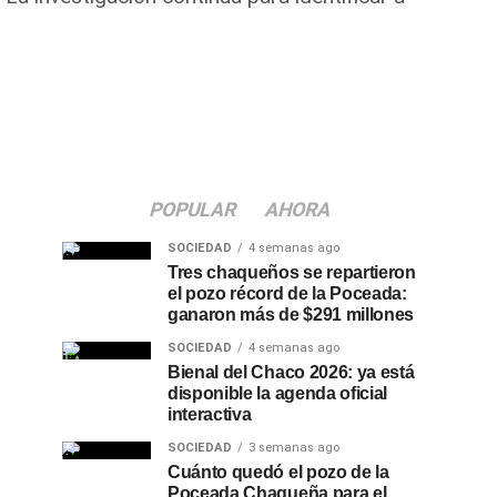
POPULAR
AHORA
SOCIEDAD
4 semanas ago
Tres chaqueños se repartieron
el pozo récord de la Poceada:
ganaron más de $291 millones
SOCIEDAD
4 semanas ago
Bienal del Chaco 2026: ya está
disponible la agenda oficial
interactiva
SOCIEDAD
3 semanas ago
Cuánto quedó el pozo de la
Poceada Chaqueña para el