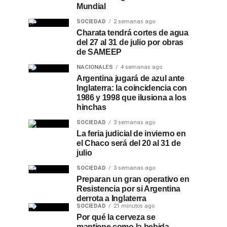
Mundial
SOCIEDAD
2 semanas ago
Charata tendrá cortes de agua
del 27 al 31 de julio por obras
de SAMEEP
NACIONALES
4 semanas ago
Argentina jugará de azul ante
Inglaterra: la coincidencia con
1986 y 1998 que ilusiona a los
hinchas
SOCIEDAD
3 semanas ago
La feria judicial de invierno en
el Chaco será del 20 al 31 de
julio
SOCIEDAD
3 semanas ago
Preparan un gran operativo en
Resistencia por si Argentina
derrota a Inglaterra
SOCIEDAD
21 minutos ago
Por qué la cerveza se
mantiene como la bebida