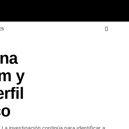
ES
una
am y
rfil
co
 La investigación continúa para identificar a