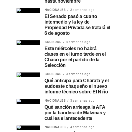
hasta noviembre
NACIONALES
3 semanas ago
El Senado pasó a cuarto
intermedio y la ley de
Propiedad Privada se tratará el
6 de agosto
SOCIEDAD
4 semanas ago
Este miércoles no habrá
clases en el turno tarde en el
Chaco por el partido de la
Selección
SOCIEDAD
3 semanas ago
Qué anticipa para Charata y el
sudoeste chaqueño el nuevo
informe técnico sobre El Niño
NACIONALES
3 semanas ago
Qué sanción arriesga la AFA
por la bandera de Malvinas y
cuál es el antecedente
NACIONALES
4 semanas ago