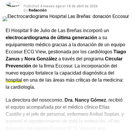
Published
4 meses ago
on
18 de abril de 2026
By
Redacción
El Hospital 9 de Julio de Las Breñas incorporó un
electrocardiograma de última generación
a su
equipamiento médico gracias a la donación de un equipo
Eccosur ECG View, gestionada por los cardiólogos
Tiago
Zanus
y
Nora González
a través del programa
Circular
Prevención
de la firma Eccosur. La incorporación del
nuevo equipo fortalece la capacidad diagnóstica del
hospital
en una de las áreas más críticas de la medicina:
la cardiología.
La directora del nosocomio,
Dra. Nancy Gómez
, recibió
el equipo acompañada por el médico clínico Elías
Castillo y el jefe de personal, enfermero Aníbal Soplan, y
expresó el agradecimiento de toda la institución. «Esta
donación del equipo Eccosur ECG View es una