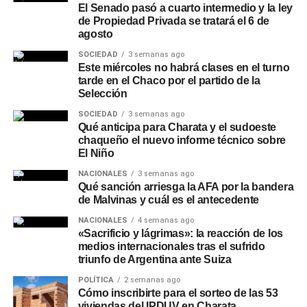
La nueva infraestructura permitirá optimizar el
servicio
El Senado pasó a cuarto intermedio y la ley
eléctrico
en forma directa en la zona céntrica
de Propiedad Privada se tratará el 6 de
comprendida entre las calles Pringles y Liniers y entre
agosto
Caseros y Belgrano, además de mejorar el
SOCIEDAD
3 semanas ago
abastecimiento en los barrios San Antonio, Cambalache,
Este miércoles no habrá clases en el turno
tarde en el Chaco por el partido de la
4 de Octubre y Juan José Valle.
Selección
El avance de los trabajos fue
supervisado por el
SOCIEDAD
3 semanas ago
Qué anticipa para Charata y el sudoeste
presidente saliente de Secheep, José Bistoletti, junto al
chaqueño el nuevo informe técnico sobre
intendente de Charata,
Rubén Rach
. También
El Niño
participaron el vocal del Directorio de la empresa,
NACIONALES
3 semanas ago
Germán Perelli; el asesor José Rodríguez y la gerente
Qué sanción arriesga la AFA por la bandera
zonal, Alejandra Guerrero, quienes verificaron el
de Malvinas y cuál es el antecedente
desarrollo de una obra considerada estratégica para el
NACIONALES
4 semanas ago
futuro energético de la ciudad.
«Sacrificio y lágrimas»: la reacción de los
medios internacionales tras el sufrido
Más
noticias de Charata
en
CharataChaco.Net.
triunfo de Argentina ante Suiza
POLÍTICA
2 semanas ago
Cómo inscribirte para el sorteo de las 53
viviendas del IPDUV en Charata