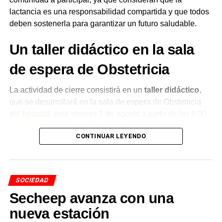
lactancia es una responsabilidad compartida y que todos
deben sostenerla para garantizar un futuro saludable.
Un taller didáctico en la sala
de espera de Obstetricia
La actividad de cierre consistirá en un
taller didáctico
,
que se desarrollará en la sala de espera de Obstetricia
del
hospital
, este viernes 7 de agosto a partir de las 8:00
horas. La propuesta incluirá sorteos, degustaciones y un
CONTINUAR LEYENDO
stand informativo destinado a acompañar a las familias
con información sobre los beneficios y el sostén de la
lactancia
.
SOCIEDAD
Desde el
Hospital Enrique V. de Llamas
remarcaron la
Secheep avanza con una
importancia de que toda la comunidad se acerque a
participar de la jornada, en línea con el objetivo de
nueva estación
fortalecer la lactancia materna como una práctica que