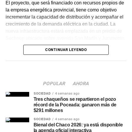
El proyecto, que será financiado con recursos propios de
la empresa energética provincial, tiene como objetivo
incrementar la capacidad de distribución y acompañar el
crecimiento de la demanda eléctrica en la ciudad. La
nueva infraestructura estará emplazada en un predio de
Secheep ubicado sobre avenida San Martín y Juramento,
donde funcionó la antigua usina eléctrica.
CONTINUAR LEYENDO
Las características técnicas de
la obra
POPULAR
AHORA
La obra contempla la construcción de una
estación
transformadora
de rebaje de 33 a 13,2 KV, equipada
SOCIEDAD
4 semanas ago
con un transformador de potencia de 16 MVA y todos los
Tres chaqueños se repartieron el pozo
récord de la Poceada: ganaron más de
sistemas de protección, maniobra, medición y
$291 millones
telecomando necesarios para garantizar un
SOCIEDAD
4 semanas ago
funcionamiento seguro y eficiente. Será alimentada por
Bienal del Chaco 2026: ya está disponible
una nueva línea aérea de media tensión de 33 KV, con
la agenda oficial interactiva