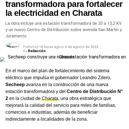
transformadora para fortalecer
involucra no solo a las madres, sino también a las
la electricidad en Charata
familias y a la sociedad en su conjunto.
La obra incluye una estación transformadora de 33 a 13,2 KV
Más
noticias de Charata
en
CharataChaco.Net.
y un nuevo Centro de Distribución sobre avenida San Martín y
Juramento.
Published
18 horas ago
on
6 de agosto de 2026
By
Redacción
En el marco del plan de fortalecimiento del sistema
eléctrico que impulsa el gobernador Leandro Zdero,
Secheep
avanza en la construcción de una nueva
estación transformadora y del
Centro de Distribución N°
2
en la ciudad de
Charata
, una obra estratégica que
mejorará la calidad del servicio para miles de familias,
comercios e industrias, además de beneficiar
indirectamente a localidades de la zona.