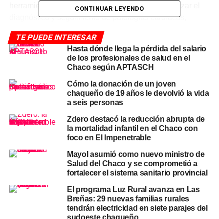
herramienta fundamental que nos permitirá optimizar el
CONTINUAR LEYENDO
diagnóstico y seguimiento de patologías cardíacas,
mejorando significativamente la capacidad de respuesta
TE PUEDE INTERESAR
de nuestro hospital en un área tan crítica como la
Hasta dónde llega la pérdida del salario
cardiología», afirmó la Dra. Gómez.
de los profesionales de salud en el
Chaco según APTASCH
Qué permite hacer el nuevo
Cómo la donación de un joven
chaqueño de 19 años le devolvió la vida
equipo
a seis personas
Un
electrocardiograma
es el estudio de referencia para
Zdero destacó la reducción abrupta de
la mortalidad infantil en el Chaco con
detectar arritmias, infartos, hipertrofia cardíaca y otras
foco en El Impenetrable
patologías del corazón. Contar con un equipo de última
generación en el hospital local significa que los pacientes
Mayol asumió como nuevo ministro de
Salud del Chaco y se comprometió a
de
Las Breñas
y la zona de influencia del 9 de Julio
fortalecer el sistema sanitario provincial
podrán acceder a diagnósticos cardíacos de mayor
precisión y velocidad
sin necesidad de derivaciones a
El programa Luz Rural avanza en Las
Breñas: 29 nuevas familias rurales
centros de mayor complejidad
, reduciendo tiempos
tendrán electricidad en siete parajes del
críticos en situaciones de urgencia.
sudoeste chaqueño