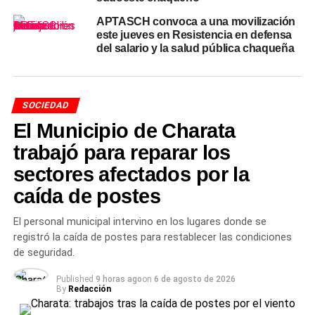
El rol de los cardiólogos
APTASCH convoca a una movilización
este jueves en Resistencia en defensa
del salario y la salud pública chaqueña
donantes
La donación no fue un gesto espontáneo sino el resultado
de una gestión activa. El Dr. Tiago Zanus y la Dra. Nora
SOCIEDAD
González articularon con la empresa
Eccosur
la cesión
El Municipio de Charata
del equipo en el marco del programa Circular Prevención,
trabajó para reparar los
una iniciativa de la firma orientada a fortalecer la salud
cardiovascular en el sector público. El compromiso de
sectores afectados por la
ambos profesionales con el hospital y la comunidad de
caída de postes
Las Breñas fue destacado por las autoridades del
establecimiento como ejemplo del vínculo entre los
El personal municipal intervino en los lugares donde se
equipos médicos y el territorio en el que trabajan.
registró la caída de postes para restablecer las condiciones
de seguridad.
TEMAS RELACIONADOS
CARDIOLOGÍA CHACO
Published
9 horas ago
on
6 de agosto de 2026
DEPARTAMENTO NUEVE DE JULIO
DONACIÓN SALUD
By
Redacción
ECCOSUR
ELECTROCARDIOGRAMA
HOSPITAL LAS BREÑAS
LAS BREÑAS HOY