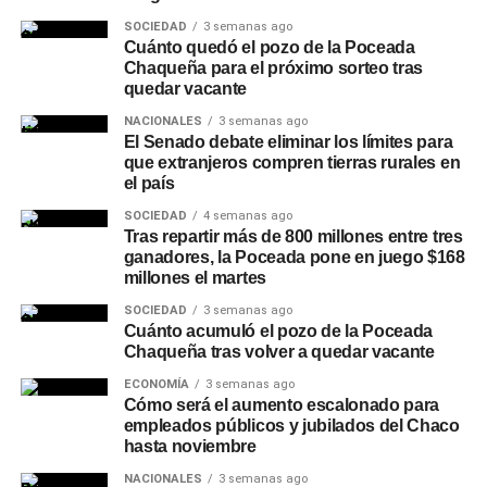
una extensión de 3.520 metros, que se conectará con la
SOCIEDAD
3 semanas ago
nueva estación transformadora de alta tensión ya
Cuánto quedó el pozo de la Poceada
construida, además de un tramo de línea subterránea de
Chaqueña para el próximo sorteo tras
100 metros.
quedar vacante
NACIONALES
3 semanas ago
En paralelo, se construirá una línea subterránea de media
El Senado debate eliminar los límites para
tensión de 13,2 KV con cuatro salidas destinadas a
que extranjeros compren tierras rurales en
el país
abastecer nuevos distribuidores y subestaciones,
fortaleciendo el suministro en distintos sectores de la
SOCIEDAD
4 semanas ago
Tras repartir más de 800 millones entre tres
ciudad. En esta primera etapa, los trabajos están
ganadores, la Poceada pone en juego $168
centrados en el tendido de la línea aérea de media
millones el martes
tensión de 33 KV, mientras que posteriormente se
SOCIEDAD
3 semanas ago
avanzará con la construcción de la estación
Cuánto acumuló el pozo de la Poceada
transformadora.
Chaqueña tras volver a quedar vacante
ECONOMÍA
3 semanas ago
Beneficios para vecinos e
Cómo será el aumento escalonado para
empleados públicos y jubilados del Chaco
industrias de Charata
hasta noviembre
NACIONALES
3 semanas ago