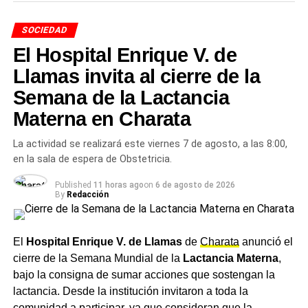
Desde el
Municipio
destacaron que estas acciones
SOCIEDAD
reflejan el compromiso de los trabajadores municipales,
El Hospital Enrique V. de
que responden con responsabilidad ante cada situación
para brindar soluciones y cuidar a toda la comunidad de
Llamas invita al cierre de la
Charata
.
Semana de la Lactancia
Más
Materna en Charata
noticias de Charata
en
CharataChaco.Net.
La actividad se realizará este viernes 7 de agosto, a las 8:00,
en la sala de espera de Obstetricia.
Published
11 horas ago
on
6 de agosto de 2026
By
Redacción
El
Hospital Enrique V. de Llamas
de
Charata
anunció el
cierre de la Semana Mundial de la
Lactancia Materna
,
bajo la consigna de sumar acciones que sostengan la
lactancia. Desde la institución invitaron a toda la
comunidad a participar, ya que consideran que la