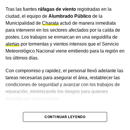
SALUD PÚBLICA CHACO
Tras las fuertes
ráfagas de viento
registradas en la
ACTUALIDAD
ciudad, el equipo de
Alumbrado Público
de la
Amenazaron con un tiroteo en una escuela de
Municipalidad de
Charata
actuó de manera inmediata
Charata por Instagram y Cibercrimen determinó
para intervenir en los sectores afectados por la caída de
que el perfil no es de la localidad ni del Chaco
postes. Los trabajos se enmarcan en una seguidilla de
NOTICIAS
alertas
por tormentas y vientos intensos que el Servicio
Hito histórico en el Club Juventud Unida de
Meteorológico Nacional viene emitiendo para la región en
Charata: a 104 años de su fundación, por primera
los últimos días.
vez una mujer asumirá la presidencia
Con compromiso y rapidez, el personal llevó adelante las
tareas necesarias para asegurar el área, restablecer las
condiciones de seguridad y avanzar con los trabajos de
reparación, minimizando los riesgos para quienes
transitan por esos lugares.
El trabajo de los equipos
CONTINUAR LEYENDO
municipales