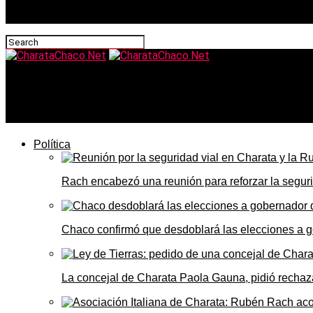
CharataChaco.Net
El programa Luz Rural avanza en Las Breñas: 29 nuevas fa
Política
Rach encabezó una reunión para reforzar la seguri
Chaco confirmó que desdoblará las elecciones a 
La concejal de Charata Paola Gauna, pidió rechaza