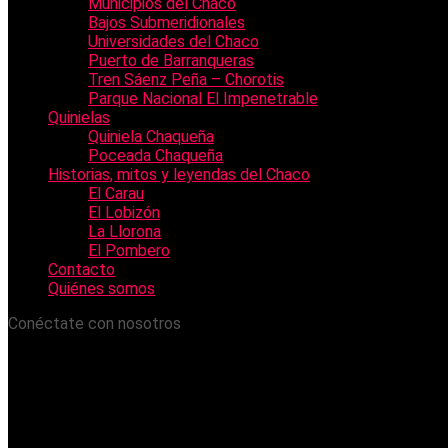
Municipios del Chaco
Bajos Submeridionales
Universidades del Chaco
Puerto de Barranqueras
Tren Sáenz Peña – Chorotis
Parque Nacional El Impenetrable
Quinielas
Quiniela Chaqueña
Poceada Chaqueña
Historias, mitos y leyendas del Chaco
El Carau
El Lobizón
La Llorona
El Pombero
Contacto
Quiénes somos
Conéctate con nosotros