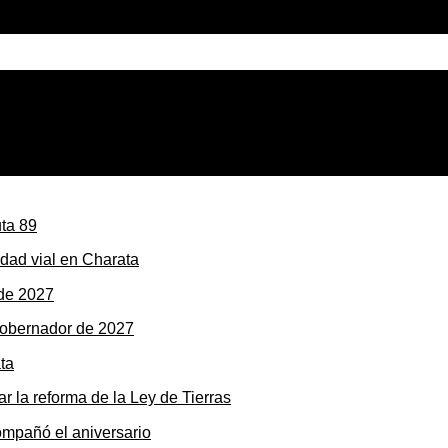
milias rurales tendrán electricidad en siete parajes del s
dad vial en Charata
gobernador de 2027
r la reforma de la Ley de Tierras