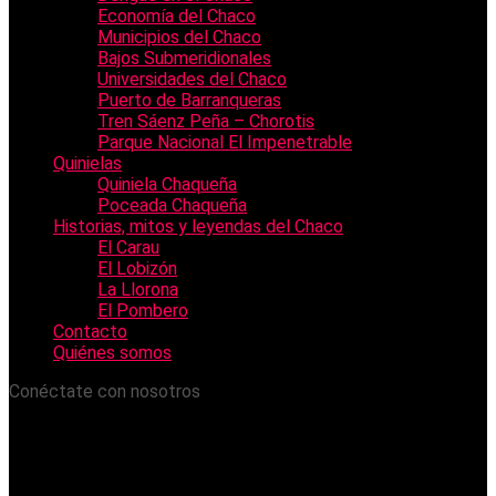
Economía del Chaco
Municipios del Chaco
Bajos Submeridionales
Universidades del Chaco
Puerto de Barranqueras
Tren Sáenz Peña – Chorotis
Parque Nacional El Impenetrable
Quinielas
Quiniela Chaqueña
Poceada Chaqueña
Historias, mitos y leyendas del Chaco
El Carau
El Lobizón
La Llorona
El Pombero
Contacto
Quiénes somos
Conéctate con nosotros