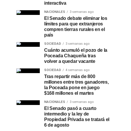
interactiva
NACIONALES
3 semanas ago
El Senado debate eliminar los
límites para que extranjeros
compren tierras rurales en el
país
SOCIEDAD
3 semanas ago
Cuánto acumuló el pozo de la
Poceada Chaqueña tras
volver a quedar vacante
SOCIEDAD
4 semanas ago
Tras repartir más de 800
millones entre tres ganadores,
la Poceada pone en juego
$168 millones el martes
NACIONALES
3 semanas ago
El Senado pasó a cuarto
intermedio y la ley de
Propiedad Privada se tratará el
6 de agosto