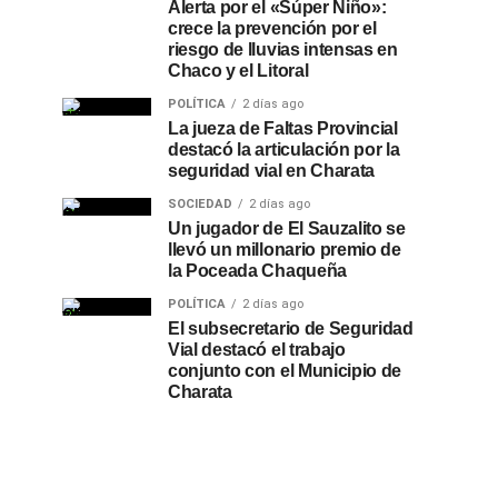
Alerta por el «Súper Niño»:
crece la prevención por el
riesgo de lluvias intensas en
Chaco y el Litoral
POLÍTICA
2 días ago
La jueza de Faltas Provincial
destacó la articulación por la
seguridad vial en Charata
SOCIEDAD
2 días ago
Un jugador de El Sauzalito se
llevó un millonario premio de
la Poceada Chaqueña
POLÍTICA
2 días ago
El subsecretario de Seguridad
Vial destacó el trabajo
conjunto con el Municipio de
Charata