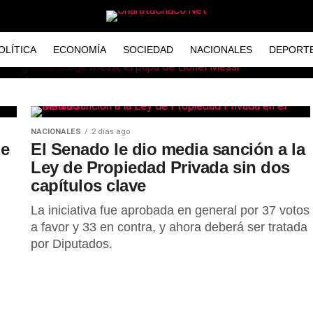
OLÍTICA
ECONOMÍA
SOCIEDAD
NACIONALES
DEPORT
NACIONALES
2 días ago
á de
de
El Senado le dio media sanción a la
Ley de Propiedad Privada sin dos
 tras
capítulos clave
La iniciativa fue aprobada en general por 37 votos
a favor y 33 en contra, y ahora deberá ser tratada
por Diputados.
el Sanatorio Centro de