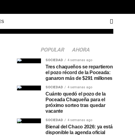
ES
POPULAR
AHORA
SOCIEDAD
4 semanas ago
Tres chaqueños se repartieron
el pozo récord de la Poceada:
ganaron más de $291 millones
SOCIEDAD
4 semanas ago
Cuánto quedó el pozo de la
Poceada Chaqueña para el
próximo sorteo tras quedar
vacante
SOCIEDAD
4 semanas ago
Bienal del Chaco 2026: ya está
disponible la agenda oficial