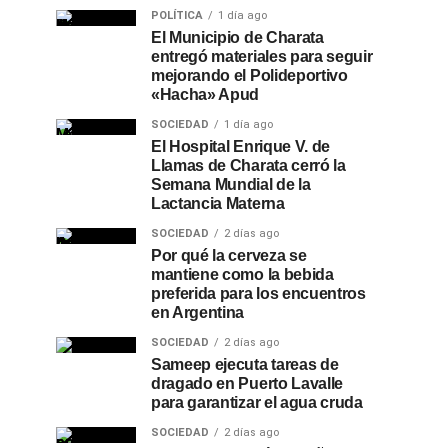
POLÍTICA
1 día ago
El Municipio de Charata
entregó materiales para seguir
mejorando el Polideportivo
«Hacha» Apud
SOCIEDAD
1 día ago
El Hospital Enrique V. de
Llamas de Charata cerró la
Semana Mundial de la
Lactancia Materna
SOCIEDAD
2 días ago
Por qué la cerveza se
mantiene como la bebida
preferida para los encuentros
en Argentina
SOCIEDAD
2 días ago
Sameep ejecuta tareas de
dragado en Puerto Lavalle
para garantizar el agua cruda
SOCIEDAD
2 días ago