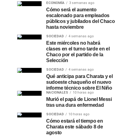
ECONOMÍA
3 semanas ago
Cómo será el aumento
escalonado para empleados
públicos y jubilados del Chaco
hasta noviembre
SOCIEDAD
4 semanas ago
Este miércoles no habrá
clases en el turno tarde en el
Chaco por el partido de la
Selección
SOCIEDAD
4 semanas ago
Qué anticipa para Charata y el
sudoeste chaqueño el nuevo
informe técnico sobre El Niño
NACIONALES
10 horas ago
Murió el papá de Lionel Messi
tras una dura enfermedad
SOCIEDAD
10 horas ago
Cómo estará el tiempo en
Charata este sábado 8 de
agosto