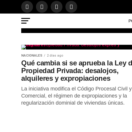
P
NACIONALES
NACIONALES
2 días ago
Murió el pap
Qué cambia si se aprueba la Ley 
Propiedad Privada: desalojos,
Lionel Messi
alquileres y expropiaciones
La iniciativa modifica el Código Procesal Civil y
una dura
Comercial, el régimen de expropiaciones y la
regularización dominial de viviendas únicas.
enfermedad
El deceso se produjo esta madrugada en 