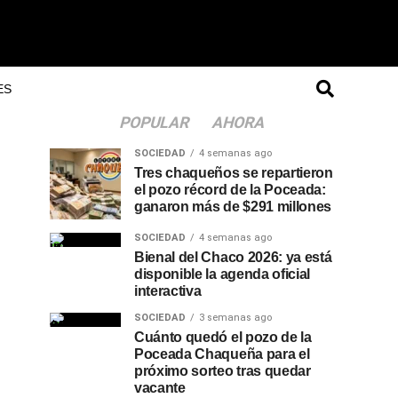
ES
POPULAR
AHORA
SOCIEDAD
4 semanas ago
Tres chaqueños se repartieron
el pozo récord de la Poceada:
ganaron más de $291 millones
SOCIEDAD
4 semanas ago
Bienal del Chaco 2026: ya está
disponible la agenda oficial
interactiva
SOCIEDAD
3 semanas ago
Cuánto quedó el pozo de la
Poceada Chaqueña para el
próximo sorteo tras quedar
vacante