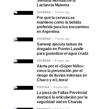
Semana Mundial de la
Lactancia Materna
SOCIEDAD
7 horas ago
Por qué la cerveza se
mantiene como la bebida
preferida para los encuentros
en Argentina
SOCIEDAD
7 horas ago
Sameep ejecuta tareas de
dragado en Puerto Lavalle
para garantizar el agua cruda
SOCIEDAD
8 horas ago
Alerta por el «Súper Niño»:
crece la prevención por el
riesgo de lluvias intensas en
Chaco y el Litoral
POLÍTICA
9 horas ago
La jueza de Faltas Provincial
destacó la articulación por la
seguridad vial en Charata