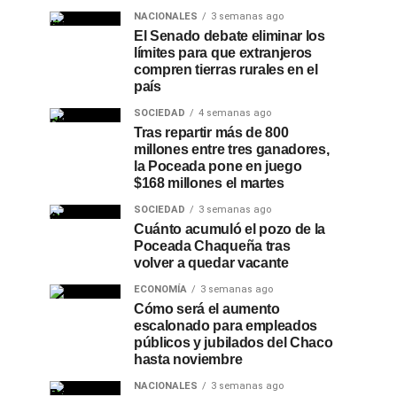
NACIONALES
3 semanas ago
El Senado debate eliminar los
límites para que extranjeros
compren tierras rurales en el
país
SOCIEDAD
4 semanas ago
Tras repartir más de 800
millones entre tres ganadores,
la Poceada pone en juego
$168 millones el martes
SOCIEDAD
3 semanas ago
Cuánto acumuló el pozo de la
Poceada Chaqueña tras
volver a quedar vacante
ECONOMÍA
3 semanas ago
Cómo será el aumento
escalonado para empleados
públicos y jubilados del Chaco
hasta noviembre
NACIONALES
3 semanas ago