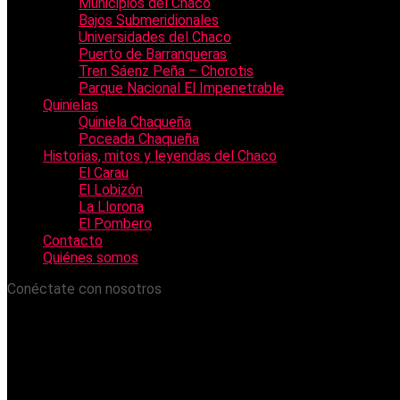
Municipios del Chaco
Bajos Submeridionales
Universidades del Chaco
Puerto de Barranqueras
Tren Sáenz Peña – Chorotis
Parque Nacional El Impenetrable
Quinielas
Quiniela Chaqueña
Poceada Chaqueña
Historias, mitos y leyendas del Chaco
El Carau
El Lobizón
La Llorona
El Pombero
Contacto
Quiénes somos
Conéctate con nosotros