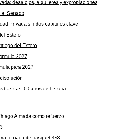
ada: desalojos, alquileres y expropiaciones
dad Privada sin dos capítulos clave
ntiago del Estero
rmula para 2027
s tras casi 60 años de historia
 Thiago Almada como refuerzo
una jornada de básquet 3×3