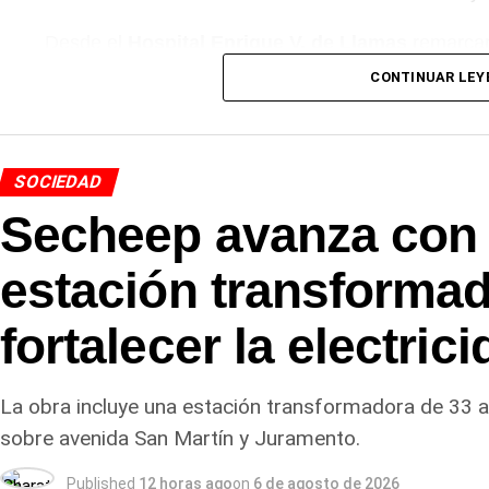
Desde el
Hospital Enrique V. de Llamas
remarcaro
comunidad se acerque a participar de la jornada, en 
CONTINUAR LEY
lactancia materna como una práctica que involucra 
familias y a la sociedad en su conjunto.
SOCIEDAD
Más
noticias de Charata
en
CharataChaco.Net.
Secheep avanza con
estación transformad
fortalecer la electric
La obra incluye una estación transformadora de 33 a
sobre avenida San Martín y Juramento.
Published
12 horas ago
on
6 de agosto de 2026