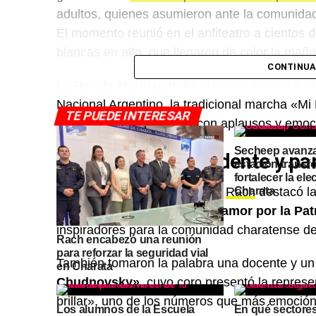
adultos, quienes asumieron ante la comunidad
El momento reunió en el anfiteatro a cientos 
blancas en alto, que llenaron de color la mañ
CONTINUA
La Banda Municipal
dio el marco sonoro a la
Nacional Argentino, la tradicional marcha «Mi
TE PUEDE INTERESAR
presentes acompañaron con aplausos y emoc
Secheep avanz
Palabras del intendente y par
estación transf
fortalecer la ele
Durante el acto, el intendente
Rach
Charata
destacó la
compromiso, honestidad y amor por la Pat
inspiradores para la comunidad charatense de
Rach encabezó una reunión
para reforzar la seguridad vial
También tomaron la palabra una docente y un
en Charata
Chudnovsky»,
cuyo coro presentó la represen
brillar», uno de los números que más emoción
Los alumnos de la Escuela
En qué sectore