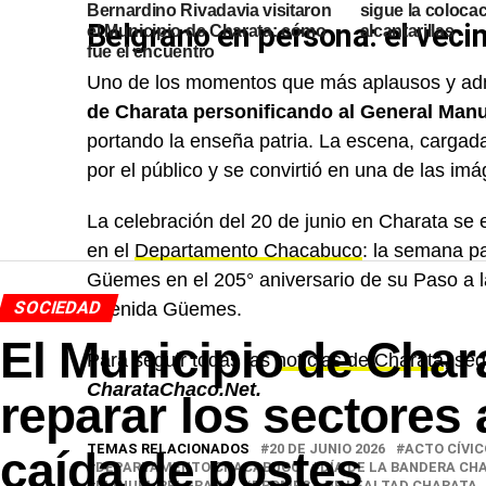
Bernardino Rivadavia visitaron
sigue la coloca
Belgrano en persona: el vecin
el Municipio de Charata: cómo
alcantarillas
fue el encuentro
Uno de los momentos que más aplausos y admi
de Charata personificando al General Manu
portando la enseña patria. La escena, cargad
por el público y se convirtió en una de las i
La celebración del 20 de junio en Charata se
en el
Departamento Chacabuco
: la semana p
Güemes en el 205° aniversario de su Paso a la
SOCIEDAD
Avenida Güemes.
El Municipio de Char
Para seguir todas las
noticias de Charata
, se
CharataChaco.Net.
reparar los sectores 
TEMAS RELACIONADOS
20 DE JUNIO 2026
ACTO CÍVI
caída de postes
DEPARTAMENTO CHACABUCO
DÍA DE LA BANDERA CH
MANUEL BELGRANO
PROMESA DE LEALTAD CHARATA