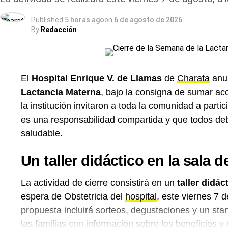
Published
5 horas ago
on
6 de agosto de 2026
By
Redacción
El
Hospital Enrique V. de Llamas
de
Charata
anun
Lactancia Materna
, bajo la consigna de sumar ac
la institución invitaron a toda la comunidad a parti
es una responsabilidad compartida y que todos deb
saludable.
Un taller didáctico en la sala 
La actividad de cierre consistirá en un
taller didác
espera de Obstetricia del
hospital
, este viernes 7 d
propuesta incluirá sorteos, degustaciones y un st
las familias con información sobre los beneficios y