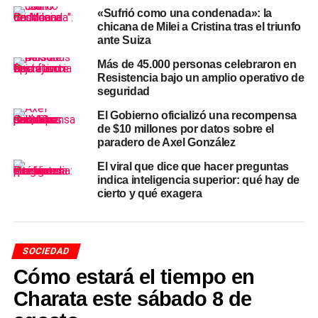
tipificado en el
Código Penal Argentino
como intimidación
«Sufrió como una condenada»: la
pública, en los
artículos 211 y 212
, lo que puede derivar
chicana de Milei a Cristina tras el triunfo
ante Suiza
en imputaciones y procesos judiciales para quienes las
realicen o reproduzcan.
Más de 45.000 personas celebraron en
Resistencia bajo un amplio operativo de
«No te confundas, no es una broma, es un delito»
seguridad
,
remarcaron desde la cartera de Seguridad en un mensaje
El Gobierno oficializó una recompensa
directo a la ciudadanía, con especial énfasis en los más
de $10 millones por datos sobre el
jóvenes, que son quienes habitualmente circulan y
paradero de Axel González
viralizan este tipo de contenidos en plataformas digitales
El viral que dice que hacer preguntas
sin dimensionar las consecuencias jurídicas.
indica inteligencia superior: qué hay de
cierto y qué exagera
Coordinación con Educación
para contener a las familias
SOCIEDAD
El protocolo activado ante las
Cómo estará el tiempo en
amenazas virales contra
escuelas en el Chaco
no se limita al plano policial. Las
Charata este sábado 8 de
autoridades confirmaron que se mantiene un trabajo