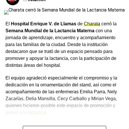
20%, mientras que hacia el viernes y el sábado siguiente
Bomberos Voluntarios de Charata sofocaron el
las temperaturas se recuperarían levemente, con una
incendio de un vehículo en el sector oeste de la
chance de precipitaciones que treparía al 25% para esa
ciudad: el operativo se resolvió sin heridos en
fecha.
menos de una hora
El
Hospital Enrique V. de Llamas
de
Charata
cerró la
Semana Mundial de la Lactancia Materna
con una
Ante el descenso de temperaturas previsto para los
jornada de aprendizaje, encuentro y acompañamiento
próximos días, se recomienda a los vecinos de Charata
para las familias de la ciudad. Desde la institución
abrigarse adecuadamente, en especial durante las horas
destacaron que se trató de un espacio pensado para
de la madrugada.
promover y apoyar la lactancia, con la participación de
distintas áreas del hospital.
Más
noticias de Charata
en
CharataChaco.Net.
El equipo agradeció especialmente el compromiso y la
dedicación en la ornamentación del stand, así como el
acompañamiento de las enfermeras Emilia Parra, Nely
Zacarías, Delia Mansilla, Cecy Carballo y Mirian Vega,
quienes hicieron posible este espacio de promoción y
apoyo a la
lactancia
.
Un taller con información