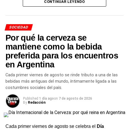
CONTINUAR LEYENDO
basada en evidencia
El reconocimiento también fue para la licenciada en
SOCIEDAD
Obstetricia
Carina Fretes
y la licenciada en Nutrición
Por qué la cerveza se
Mariana Pujol
, quienes estuvieron a cargo del taller
didáctico, brindando información basada en evidencia y
mantiene como la bebida
respondiendo las inquietudes de las familias presentes.
preferida para los encuentros
Además, agradecieron a las cocineras del hospital, Ana
en Argentina
Ledezma y Ramona Fernández, por preparar las
degustaciones que se compartieron durante la jornada.
Cada primer viernes de agosto se rinde tributo a una de las
bebidas más antiguas del mundo, íntimamente ligada a las
El agradecimiento a las
costumbres sociales del país.
familias
Published
1 día ago
on
7 de agosto de 2026
By
Redacción
El
hospital
destacó especialmente a todas las mamás y
familias que participaron, compartieron sus experiencias
y se acercaron para conocer más sobre este alimento
Cada primer viernes de agosto se celebra el
Día