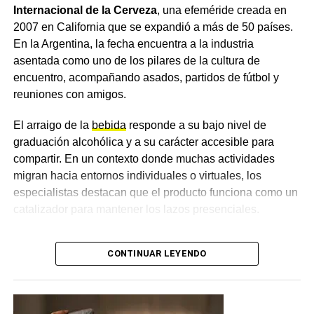
único e irremplazable. Desde la institución remarcaron
Internacional de la Cerveza
, una efeméride creada en
que la leche materna no solo alimenta, sino que protege,
2007 en California que se expandió a más de 50 países.
fortalece el vínculo entre mamá y bebé y aporta
En la Argentina, la fecha encuentra a la industria
beneficios para todo el binomio, para un comienzo
asentada como uno de los pilares de la cultura de
saludable de la vida.
encuentro, acompañando asados, partidos de fútbol y
reuniones con amigos.
El hospital invitó a seguir sumando acciones que
sostengan la
lactancia
, ya que consideran que apoyarla
El arraigo de la
bebida
responde a su bajo nivel de
es una responsabilidad de toda la comunidad.
graduación alcohólica y a su carácter accesible para
compartir. En un contexto donde muchas actividades
Más
noticias de Charata
en
CharataChaco.Net.
migran hacia entornos individuales o virtuales, los
especialistas destacan que el producto funciona como un
catalizador para mantener los lazos presenciales.
Cambios en las preferencias y
CONTINUAR LEYENDO
el auge de las opciones sin
alcohol