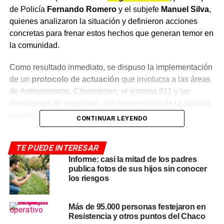
de Policía
Fernando Romero
y el subjefe
Manuel Silva
,
quienes analizaron la situación y definieron acciones
concretas para frenar estos hechos que generan temor en
la comunidad.
Como resultado inmediato, se dispuso la implementación
de un
protocolo de actuación
que involucra a las áreas
de Antiterrorismo, Cibercrimen, el sistema 911 y las
direcciones de seguridad, con intervención de la Justicia
provincial.
CONTINUAR LEYENDO
Qué dice el Código Penal:
TE PUEDE INTERESAR
intimidación pública
Informe: casi la mitad de los padres
publica fotos de sus hijos sin conocer
los riesgos
Las autoridades fueron categóricas en el mensaje dirigido
a quienes difunden este tipo de contenidos:
las
amenazas no son un juego y tienen consecuencias
Más de 95.000 personas festejaron en
Resistencia y otros puntos del Chaco
penales concretas
. Este tipo de conductas está