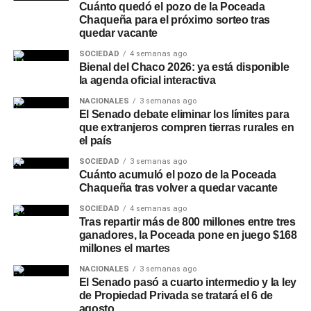
presencia en la gastronomía formal, combinándose
Cuánto quedó el pozo de la Poceada
con carnes a las brasas, pastas e incluso postres.
Chaqueña para el próximo sorteo tras
quedar vacante
Canales de compra directos: Las plataformas de
SOCIEDAD
4 semanas ago
envío a domicilio registraron subas constantes en
Bienal del Chaco 2026: ya está disponible
la demanda, especialmente durante eventos
la agenda oficial interactiva
deportivos de gran escala.
NACIONALES
3 semanas ago
El Senado debate eliminar los límites para
Secretos para servirla y
que extranjeros compren tierras rurales en
el país
conservar la calidad
SOCIEDAD
3 semanas ago
Cuánto acumuló el pozo de la Poceada
Especialistas del sector señalan que la forma de servido
Chaqueña tras volver a quedar vacante
resulta determinante para apreciar los aromas y evitar
SOCIEDAD
4 semanas ago
molestias digestivas. La presencia de dos dedos de
Tras repartir más de 800 millones entre tres
espuma es obligatoria para proteger la bebida del
ganadores, la Poceada pone en juego $168
millones el martes
contacto con el oxígeno y retener la gasificación.
NACIONALES
3 semanas ago
A su vez, recomiendan volcar siempre el contenido dentro
El Senado pasó a cuarto intermedio y la ley
de Propiedad Privada se tratará el 6 de
de un vaso o copa. Esta práctica permite la liberación del
agosto