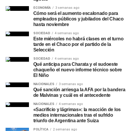
exceso de gas carbónico, reduciendo la sensación de
pesadez e hinchazón y resaltando las notas del lúpulo y
ECONOMÍA
3 semanas ago
Cómo será el aumento escalonado para
la cebada.
empleados públicos y jubilados del Chaco
hasta noviembre
Podés consultar más informes de consumo, tendencias
SOCIEDAD
4 semanas ago
urbanas y notas de
Sociedad
en nuestro
sitio web
.
Este miércoles no habrá clases en el turno
tarde en el Chaco por el partido de la
Selección
SOCIEDAD
4 semanas ago
Qué anticipa para Charata y el sudoeste
chaqueño el nuevo informe técnico sobre
El Niño
NACIONALES
3 semanas ago
Qué sanción arriesga la AFA por la bandera
de Malvinas y cuál es el antecedente
NACIONALES
4 semanas ago
«Sacrificio y lágrimas»: la reacción de los
medios internacionales tras el sufrido
triunfo de Argentina ante Suiza
POLÍTICA
2 semanas ago