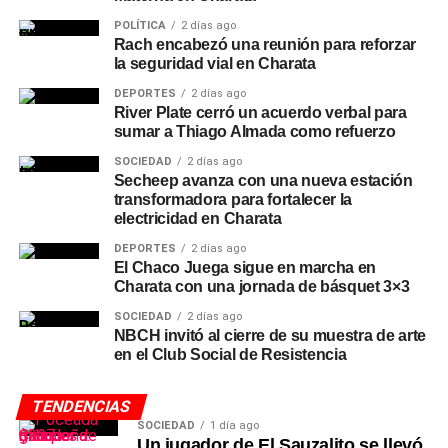
POLÍTICA
2 días ago
Rach encabezó una reunión para reforzar
la seguridad vial en Charata
DEPORTES
2 días ago
River Plate cerró un acuerdo verbal para
sumar a Thiago Almada como refuerzo
SOCIEDAD
2 días ago
Secheep avanza con una nueva estación
transformadora para fortalecer la
electricidad en Charata
DEPORTES
2 días ago
El Chaco Juega sigue en marcha en
Charata con una jornada de básquet 3×3
SOCIEDAD
2 días ago
NBCH invitó al cierre de su muestra de arte
en el Club Social de Resistencia
TENDENCIAS
SOCIEDAD
1 día ago
Un jugador de El Sauzalito se llevó