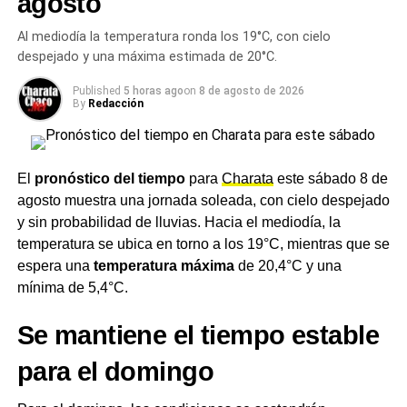
agosto
coordinado con el Ministerio de Educación provincial, con
el objetivo de llevar tranquilidad a las familias y reforzar la
Al mediodía la temperatura ronda los 19°C, con cielo
prevención dentro de los establecimientos.
despejado y una máxima estimada de 20°C.
La articulación entre
seguridad
y educación apunta a
Published
5 horas ago
on
8 de agosto de 2026
By
Redacción
atender dos frentes simultáneos: la investigación de los
casos para identificar a los responsables y la contención
de la comunidad escolar para evitar que el pánico se
instale en las aulas.
El
pronóstico del tiempo
para
Charata
este sábado 8 de
agosto muestra una jornada soleada, con cielo despejado
Un fenómeno que se repite en
y sin probabilidad de lluvias. Hacia el mediodía, la
temperatura se ubica en torno a los 19°C, mientras que se
todo el país
espera una
temperatura máxima
de 20,4°C y una
mínima de 5,4°C.
Las amenazas virales contra escuelas difundidas en
redes sociales son un fenómeno que en los últimos años
Se mantiene el tiempo estable
se replicó en distintas provincias argentinas,
generalmente a través de capturas de pantalla o
para el domingo
mensajes de voz que circulan por WhatsApp y otras