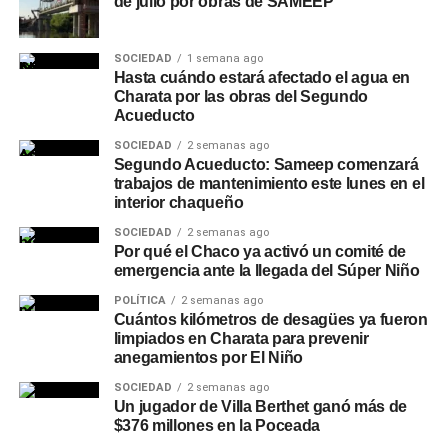
de julio por obras de SAMEEP
SOCIEDAD
1 semana ago
Hasta cuándo estará afectado el agua en
Charata por las obras del Segundo
Acueducto
SOCIEDAD
2 semanas ago
Segundo Acueducto: Sameep comenzará
trabajos de mantenimiento este lunes en el
interior chaqueño
SOCIEDAD
2 semanas ago
Por qué el Chaco ya activó un comité de
emergencia ante la llegada del Súper Niño
POLÍTICA
2 semanas ago
Cuántos kilómetros de desagües ya fueron
limpiados en Charata para prevenir
anegamientos por El Niño
SOCIEDAD
2 semanas ago
Un jugador de Villa Berthet ganó más de
$376 millones en la Poceada