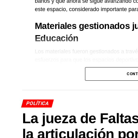
baños y que ahora se sigue avanzando con
este espacio, considerado importante para
Materiales gestionados ju
Educación
Los materiales fueron gestionados a trav
esfuerzos para que los espacios deportiv
condiciones. Desde la comuna remarcaron
CONT
lugares donde los vecinos y deportistas s
Más
noticias de Charata
en
CharataChac
POLÍTICA
La jueza de Falta
la articulación po