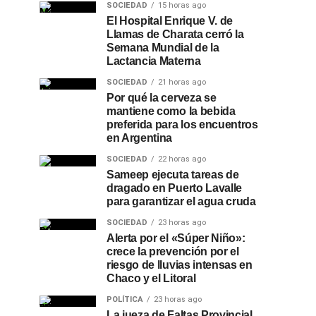
SOCIEDAD
15 horas ago
El Hospital Enrique V. de
Llamas de Charata cerró la
Semana Mundial de la
Lactancia Materna
SOCIEDAD
21 horas ago
Por qué la cerveza se
mantiene como la bebida
preferida para los encuentros
en Argentina
SOCIEDAD
22 horas ago
Sameep ejecuta tareas de
dragado en Puerto Lavalle
para garantizar el agua cruda
SOCIEDAD
23 horas ago
Alerta por el «Súper Niño»:
crece la prevención por el
riesgo de lluvias intensas en
Chaco y el Litoral
POLÍTICA
23 horas ago
La jueza de Faltas Provincial