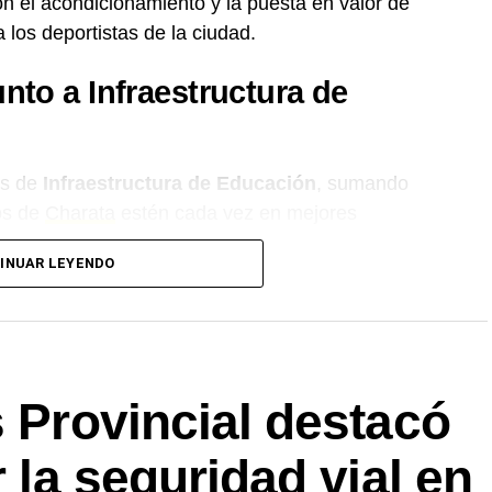
 el acondicionamiento y la puesta en valor de
 los deportistas de la ciudad.
nto a Infraestructura de
és de
Infraestructura de Educación
, sumando
os de
Charata
estén cada vez en mejores
 que continuarán trabajando para mejorar los
INUAR LEYENDO
e encuentran, entrenan y crecen.
o.Net.
s Provincial destacó
r la seguridad vial en