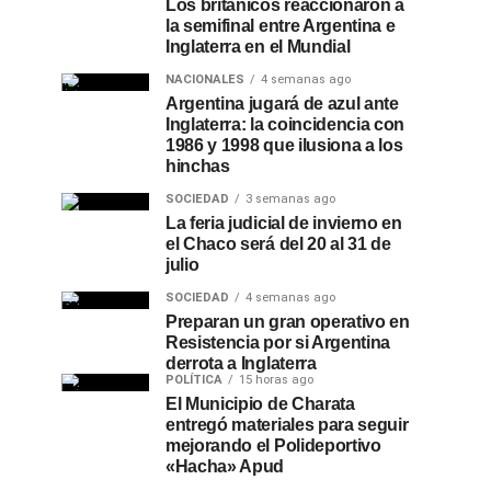
Los británicos reaccionaron a
la semifinal entre Argentina e
Inglaterra en el Mundial
NACIONALES
4 semanas ago
Argentina jugará de azul ante
Inglaterra: la coincidencia con
1986 y 1998 que ilusiona a los
hinchas
SOCIEDAD
3 semanas ago
La feria judicial de invierno en
el Chaco será del 20 al 31 de
julio
SOCIEDAD
4 semanas ago
Preparan un gran operativo en
Resistencia por si Argentina
derrota a Inglaterra
POLÍTICA
15 horas ago
El Municipio de Charata
entregó materiales para seguir
mejorando el Polideportivo
«Hacha» Apud