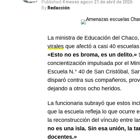
Published
4 meses ago
on
21 de abril de 2026
By
Redacción
La ministra de Educación del Chaco
virales
que afectó a casi 40 escuelas 
«Esto no es broma, es un delito.»
S
concientización impulsada por el Mini
Escuela N.° 40 de San Cristóbal, Sa
disparó contra sus compañeros, prov
dejando a otros ocho heridos.
La funcionaria subrayó que estos in
que la escuela refleja lo que ocurre 
la reconstrucción del vínculo entre la
no es una isla. Sin esa unión, la t
docentes.»