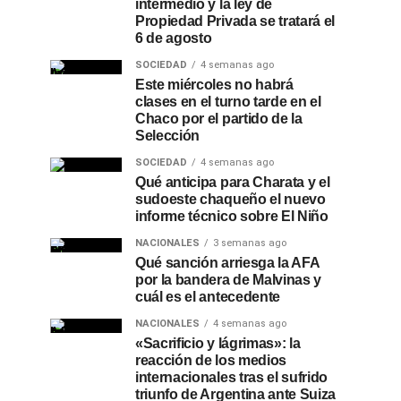
intermedio y la ley de
Propiedad Privada se tratará el
6 de agosto
SOCIEDAD
4 semanas ago
Este miércoles no habrá
clases en el turno tarde en el
Chaco por el partido de la
Selección
SOCIEDAD
4 semanas ago
Qué anticipa para Charata y el
sudoeste chaqueño el nuevo
informe técnico sobre El Niño
NACIONALES
3 semanas ago
Qué sanción arriesga la AFA
por la bandera de Malvinas y
cuál es el antecedente
NACIONALES
4 semanas ago
«Sacrificio y lágrimas»: la
reacción de los medios
internacionales tras el sufrido
triunfo de Argentina ante Suiza