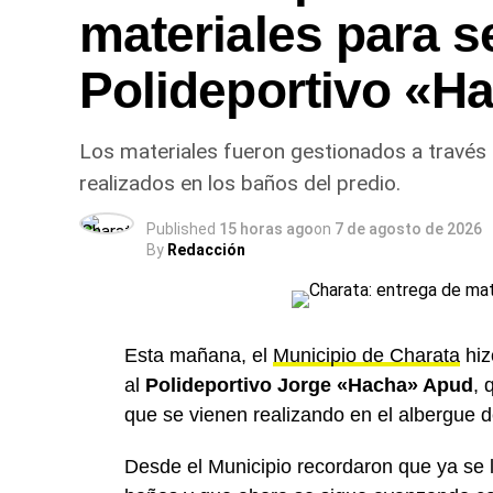
materiales para s
Polideportivo «H
Los materiales fueron gestionados a través d
realizados en los baños del predio.
Published
15 horas ago
on
7 de agosto de 2026
By
Redacción
Esta mañana, el
Municipio de Charata
hiz
al
Polideportivo Jorge «Hacha» Apud
, 
que se vienen realizando en el albergue d
Desde el Municipio recordaron que ya se l