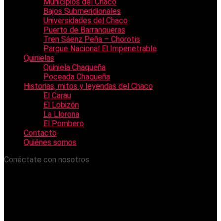
Municipios del Chaco
Bajos Submeridionales
Universidades del Chaco
Puerto de Barranqueras
Tren Sáenz Peña – Chorotis
Parque Nacional El Impenetrable
Quinielas
Quiniela Chaqueña
Poceada Chaqueña
Historias, mitos y leyendas del Chaco
El Carau
El Lobizón
La Llorona
El Pombero
Contacto
Quiénes somos
Conéctate con nosotros