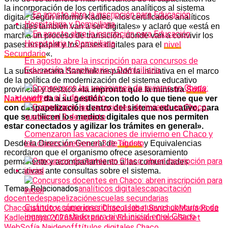
la incorporación de los certificados analíticos al sistema
digital. Según informó Kadlec, «los certificados analíticos
parciales también van a ser digitales» y aclaró que «está en
marcha un proceso de transición, donde van a convivir los
pases en papel y los pases digitales para el
nivel
Secundario
«.
En agosto abre la inscripción para concursos de
Educación Hospitalaria y Domiciliaria
La subsecretaria Sanchuk respaldó la iniciativa en el marco
de la política de modernización del sistema educativo
provincial y destacó
«la impronta que la ministra
Sofía
Naidenoff
da a su gestión con todo lo que tiene que ver
con despapelización dentro del sistema educativo, para
que se utilicen los medios digitales que nos permiten
estar conectados y agilizar los trámites en general».
Comenzaron las vacaciones de invierno en Chaco y
Desde la Dirección General de
Títulos
y Equivalencias
las clases vuelven el 3 de agosto
recordaron que el organismo ofrece asesoramiento
permanente y acompañamiento a las comunidades
educativas ante consultas sobre el sistema.
Temas Relacionados
analíticos digitales
capacitación
docente
despapelización
escuelas secundarias
Chaco
institutos superiores Chaco
Isabel Sanchuk
María Rosa
Cuándo y cómo inscribirse a los nuevos concursos de
ingreso y traslado para nivel inicial en el Chaco
Kadlec
mayo 2026
Ministerio de Educación Chaco
Sisfet
Web
Sofía Naidenoff
títulos digitales Chaco