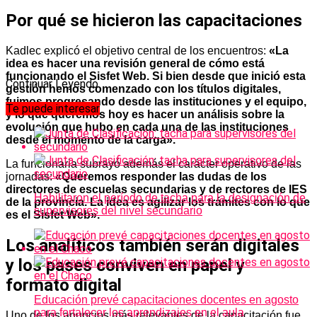
Por qué se hicieron las capacitaciones
Kadlec explicó el objetivo central de los encuentros:
«La
idea es hacer una revisión general de cómo está
funcionando el Sisfet Web. Si bien desde que inició esta
Continuar Leyendo
gestión hemos comenzado con los títulos digitales,
fuimos progresando desde las instituciones y el equipo,
Te puede interesar
y lo que queremos hoy es hacer un análisis sobre la
evolución que hubo en cada una de las instituciones
desde el momento de la carga».
La funcionaria subrayó además el carácter operativo de las
jornadas:
«Queremos responder las dudas de los
directores de escuelas secundarias y de rectores de IES
Habilitaron el período de tacha para la designación de
de la provincia. La idea es agilizar los trámites con lo que
supervisores del nivel secundario
es el Sisfet Web».
Los analíticos también serán digitales
y los pases conviven en papel y
formato digital
Educación prevé capacitaciones docentes en agosto
para fortalecer los aprendizajes en el aula
Uno de los anuncios más relevantes de la capacitación fue