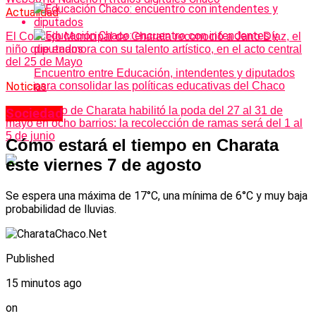
Actualidad
El Concejo Municipal de Charata reconoció a Jano Díaz, el
niño que enamora con su talento artístico, en el acto central
del 25 de Mayo
Encuentro entre Educación, intendentes y diputados
Noticias
para consolidar las políticas educativas del Chaco
El Municipio de Charata habilitó la poda del 27 al 31 de
Sociedad
mayo en ocho barrios: la recolección de ramas será del 1 al
5 de junio
Cómo estará el tiempo en Charata
este viernes 7 de agosto
Se espera una máxima de 17°C, una mínima de 6°C y muy baja
probabilidad de lluvias.
Published
15 minutos ago
on