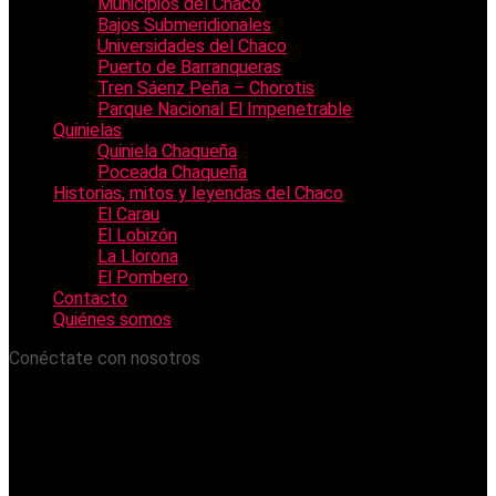
Municipios del Chaco
Bajos Submeridionales
Universidades del Chaco
Puerto de Barranqueras
Tren Sáenz Peña – Chorotis
Parque Nacional El Impenetrable
Quinielas
Quiniela Chaqueña
Poceada Chaqueña
Historias, mitos y leyendas del Chaco
El Carau
El Lobizón
La Llorona
El Pombero
Contacto
Quiénes somos
Conéctate con nosotros