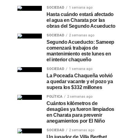
SOCIEDAD
1 semana ago
Hasta cuándo estará afectado
el agua en Charata por las
obras del Segundo Acueducto
SOCIEDAD
2 semanas ago
Segundo Acueducto: Sameep
comenzará trabajos de
mantenimiento este lunes en
el interior chaqueño
SOCIEDAD
1 semana ago
La Poceada Chaqueña volvió
a quedar vacante y el pozo ya
supera los $332 millones
POLÍTICA
2 semanas ago
Cuántos kilómetros de
desagües ya fueron limpiados
en Charata para prevenir
anegamientos por El Niño
SOCIEDAD
2 semanas ago
Un jugador de Villa Berthet