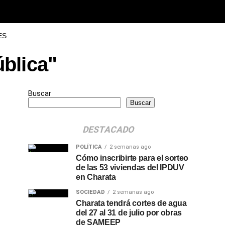
ES
ública"
Buscar
Buscar
DESTACADO
POLÍTICA
2 semanas ago
Cómo inscribirte para el sorteo
de las 53 viviendas del IPDUV
en Charata
SOCIEDAD
2 semanas ago
Charata tendrá cortes de agua
del 27 al 31 de julio por obras
de SAMEEP