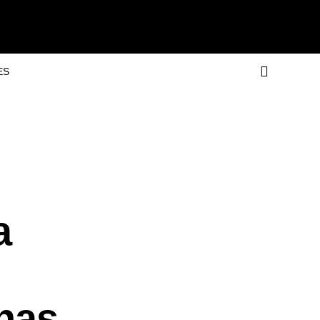
ES
a
anas