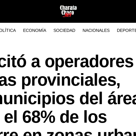
OLÍTICA
ECONOMÍA
SOCIEDAD
NACIONALES
DEPORT
citó a operadores
as provinciales,
unicipios del áre
 el 68% de los
rre en zonas urb