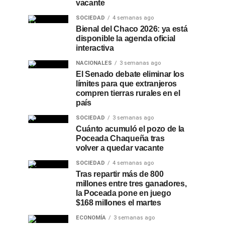
vacante
SOCIEDAD
4 semanas ago
Bienal del Chaco 2026: ya está
disponible la agenda oficial
interactiva
NACIONALES
3 semanas ago
El Senado debate eliminar los
límites para que extranjeros
compren tierras rurales en el
país
SOCIEDAD
3 semanas ago
Cuánto acumuló el pozo de la
Poceada Chaqueña tras
volver a quedar vacante
SOCIEDAD
4 semanas ago
Tras repartir más de 800
millones entre tres ganadores,
la Poceada pone en juego
$168 millones el martes
ECONOMÍA
3 semanas ago