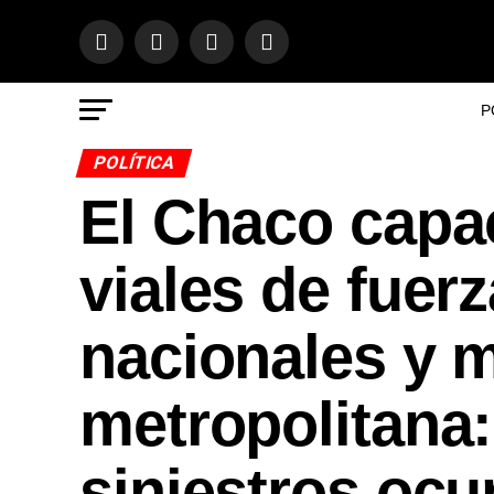
P
POLÍTICA
El Chaco capa
viales de fuerz
nacionales y m
metropolitana:
siniestros ocu