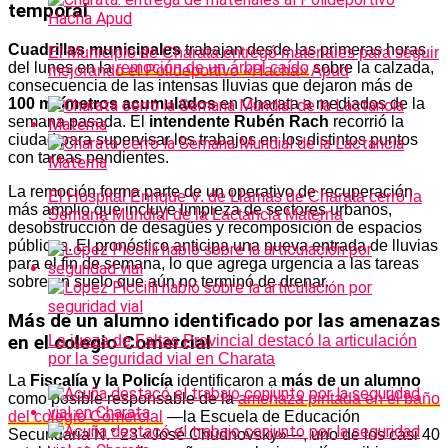
temporal
Cuadrillas municipales
trabajan desde las primeras horas
El Municipio de Charata entregó materiales para seguir
del lunes en la
remoción de un árbol caído
sobre la calzada,
mejorando el Polideportivo «Hacha» Apud
consecuencia de las intensas lluvias que dejaron más de
100 milímetros acumulados
en Charata a mediados de la
semana pasada. El
intendente Rubén Rach
recorrió la
ciudad para supervisar los trabajos en los distintos puntos
con tareas pendientes.
La remoción forma parte de un operativo de recuperación
El Hospital Enrique V. de Llamas de Charata cerró la
más amplio que incluye limpieza de sectores urbanos,
Semana Mundial de la Lactancia Materna
desobstrucción de desagües y recomposición de espacios
públicos. El pronóstico anticipa una nueva entrada de lluvias
para el fin de semana, lo que agrega urgencia a las tareas
sobre un suelo que aún no terminó de drenar.
Más de un alumno identificado por las amenazas
en el colegio Comercial
La jueza de Faltas Provincial destacó la articulación
por la seguridad vial en Charata
La
Fiscalía y la Policía
identificaron a
más de un alumno
como posible responsable de la
amenaza pintada en el baño
del colegio Comercial
—la Escuela de Educación
Secundaria N.° 23 «José Chudnovsky»—, uno de los casi 40