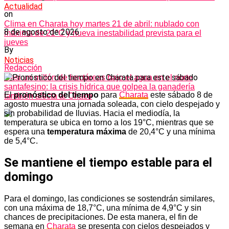
Actualidad
on
Clima en Charata hoy martes 21 de abril: nublado con
8 de agosto de 2026
máxima de 21°C y nueva inestabilidad prevista para el
jueves
By
Noticias
Redacción
Casi un millón de hectáreas bajo el agua en el norte
santafesino: la crisis hídrica que golpea la ganadería
El
pronóstico del tiempo
para
Charata
este sábado 8 de
también afecta al Chaco
agosto muestra una jornada soleada, con cielo despejado y
sin probabilidad de lluvias. Hacia el mediodía, la
temperatura se ubica en torno a los 19°C, mientras que se
espera una
temperatura máxima
de 20,4°C y una mínima
de 5,4°C.
Se mantiene el tiempo estable para el
domingo
Para el domingo, las condiciones se sostendrán similares,
con una máxima de 18,7°C, una mínima de 4,9°C y sin
chances de precipitaciones. De esta manera, el fin de
semana en
Charata
se presenta con cielos despejados y