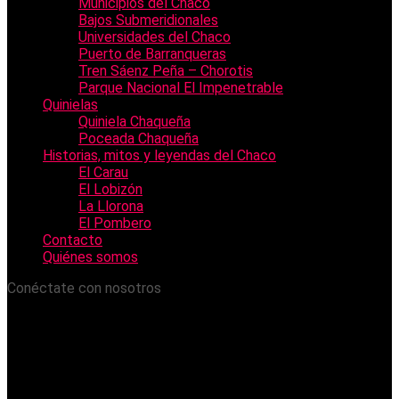
Municipios del Chaco
Bajos Submeridionales
Universidades del Chaco
Puerto de Barranqueras
Tren Sáenz Peña – Chorotis
Parque Nacional El Impenetrable
Quinielas
Quiniela Chaqueña
Poceada Chaqueña
Historias, mitos y leyendas del Chaco
El Carau
El Lobizón
La Llorona
El Pombero
Contacto
Quiénes somos
Conéctate con nosotros