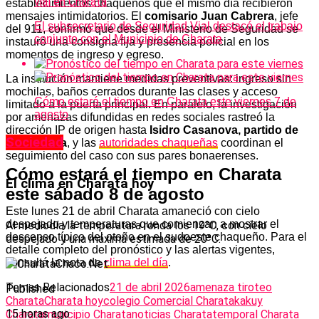
establecimientos chaqueños que el mismo día recibieron
mensajes intimidatorios. El
comisario Juan Cabrera
, jefe
El subsecretario de Seguridad Vial destacó el trabajo
del 911, confirmó que desde el Ministerio de Seguridad se
conjunto con el Municipio de Charata
instauró una consigna fija y presencia policial en los
momentos de ingreso y egreso.
La institución mantiene medidas preventivas: ingreso sin
mochilas, baños cerrados durante las clases y acceso
Cómo estará el tiempo en Charata este viernes 7 de
limitado a la puerta principal. En paralelo, la investigación
agosto
por amenazas difundidas en redes sociales rastreó la
dirección IP de origen hasta
Isidro Casanova, partido de
Sociedad
La Matanza
, y las
autoridades chaqueñas
coordinan el
seguimiento del caso con sus pares bonaerenses.
Cómo estará el tiempo en Charata
El clima en Charata hoy
este sábado 8 de agosto
Este lunes 21 de abril Charata amaneció con cielo
despejado y temperaturas que comienzan a mostrar el
Al mediodía la temperatura ronda los 19°C, con cielo
descenso típico del otoño en el sudoeste chaqueño. Para el
despejado y una máxima estimada de 20°C.
detalle completo del pronóstico y las alertas vigentes,
consultá la nota de
clima del día
.
Temas Relacionados
21 de abril 2026
amenaza tiroteo
Published
Charata
Charata hoy
colegio Comercial Charata
kakuy
15 horas ago
Charata
municipio Charata
noticias Charata
temporal Charata