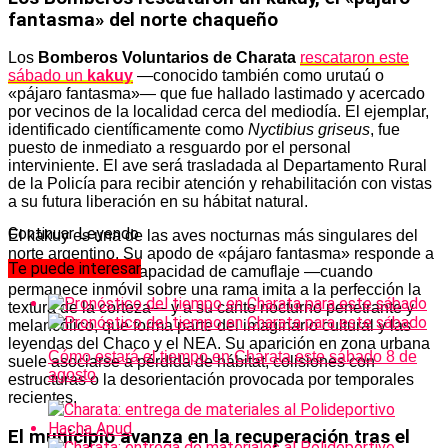
fantasma» del norte chaqueño
Los
Bomberos Voluntarios de Charata
rescataron este
sábado un
kakuy
—conocido también como urutaú o
«pájaro fantasma»— que fue hallado lastimado y acercado
por vecinos de la localidad cerca del mediodía. El ejemplar,
identificado científicamente como
Nyctibius griseus
, fue
puesto de inmediato a resguardo por el personal
interviniente. El ave será trasladada al Departamento Rural
de la Policía para recibir atención y rehabilitación con vistas
a su futura liberación en su hábitat natural.
Continuar Leyendo
El kakuy es una de las aves nocturnas más singulares del
norte argentino. Su apodo de «pájaro fantasma» responde a
Te puede interesar
su extraordinaria capacidad de camuflaje —cuando
permanece inmóvil sobre una rama imita a la perfección la
textura de la corteza— y a su canto nocturno penetrante y
melancólico, que forma parte del imaginario cultural y las
leyendas del Chaco y el NEA. Su aparición en zona urbana
Cómo estará el tiempo en Charata este sábado 8 de
suele asociarse a pérdida de hábitat, colisiones con
agosto
estructuras o la desorientación provocada por temporales
recientes.
El municipio avanza en la recuperación tras el