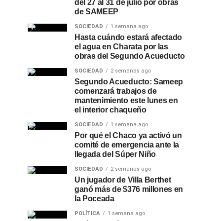
del 27 al 31 de julio por obras
de SAMEEP
SOCIEDAD
1 semana ago
Hasta cuándo estará afectado
el agua en Charata por las
obras del Segundo Acueducto
SOCIEDAD
2 semanas ago
Segundo Acueducto: Sameep
comenzará trabajos de
mantenimiento este lunes en
el interior chaqueño
SOCIEDAD
1 semana ago
Por qué el Chaco ya activó un
comité de emergencia ante la
llegada del Súper Niño
SOCIEDAD
2 semanas ago
Un jugador de Villa Berthet
ganó más de $376 millones en
la Poceada
POLÍTICA
1 semana ago