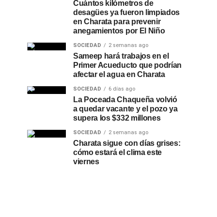
Cuántos kilómetros de
desagües ya fueron limpiados
en Charata para prevenir
anegamientos por El Niño
SOCIEDAD
2 semanas ago
Sameep hará trabajos en el
Primer Acueducto que podrían
afectar el agua en Charata
SOCIEDAD
6 días ago
La Poceada Chaqueña volvió
a quedar vacante y el pozo ya
supera los $332 millones
SOCIEDAD
2 semanas ago
Charata sigue con días grises:
cómo estará el clima este
viernes