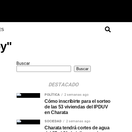
ES
oy"
Buscar
Buscar
DESTACADO
POLÍTICA
2 semanas ago
Cómo inscribirte para el sorteo
de las 53 viviendas del IPDUV
en Charata
SOCIEDAD
2 semanas ago
Charata tendrá cortes de agua