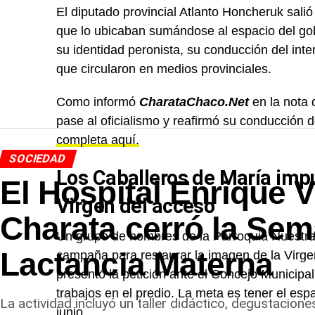
El diputado provincial Atlanto Honcheruk salió 
que lo ubicaban sumándose al espacio del gobe
su identidad peronista, su conducción del inte
que circularon en medios provinciales.
Como informó
CharataChaco.Net
en la nota 
pase al oficialismo y reafirmó su conducción d
completa aquí.
SOCIEDAD
Los Caballeros de María impu
El Hospital Enrique 
Virgen del acceso
Charata cerró la Sem
Un grupo de hombres de la Parroquia Nuestra
Lactancia Materna
campaña para restaurar la imagen de la Virgen
presentó la petición ante el Concejo Municipal
trabajos en el predio. La meta es tener el espa
La actividad incluyó un taller didáctico, degustacion
junio.