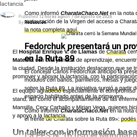
lactancia.
Como informó
CharataChaco.Net
en la nota 
Published
12 horas ago
on
7 de agosto de 2026
restauración de la Virgen del acceso a Charat
By
Redacción
la nota completa aquí.
Fedorchuk presentará un proy
El
Hospital Enrique V. de Llamas
de
Charata
cerr
en la Ruta 89
Materna
con una jornada de aprendizaje, encuentr
la ciudad. Desde la institución destacaron que se 
El concejal Carlos Fedorchuk anticipó la prese
promover y apoyar la lactancia, con la participación
módulos con baños, parrilleros, mesas y juegos
sobre la
Ruta 89
. La iniciativa surgió a parti
El equipo agradeció especialmente el compromiso 
espacio habilitado antes de la primavera.
stand, así como el acompañamiento de las enfermer
Mansilla, Cecy Carballo y Mirian Vega, quienes hi
Como informó
CharataChaco.Net
en la nota 
y apoyo a la
lactancia
.
el frente de Charata sobre la Ruta 89»:
podés 
Un taller con información bas
La EES N°16 usó el Mundial p