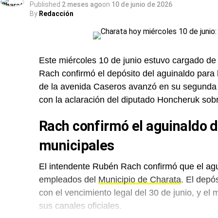
Published
2 meses ago
on
10 de junio de 2026
By
Redacción
Este miércoles 10 de junio estuvo cargado d
Rach confirmó el depósito del aguinaldo para
de la avenida Caseros avanzó en su segunda 
con la aclaración del diputado Honcheruk sobre 
Rach confirmó el aguinaldo d
municipales
El intendente Rubén Rach confirmó que el agu
empleados del
Municipio de Charata
. El depó
con el vencimiento legal del 30 de junio, y el
sus canales oficiales.