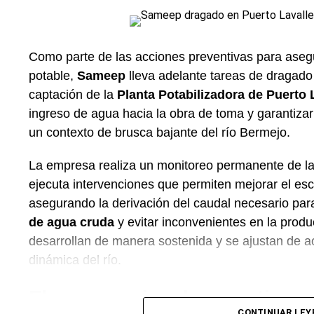
Especialistas del sector señalan que la forma de s
los aromas y evitar molestias digestivas. La pres
obligatoria para proteger la bebida del contacto con
Como parte de las acciones preventivas para asegu
potable,
Sameep
lleva adelante tareas de dragado
A su vez, recomiendan volcar siempre el contenido
captación de la
Planta Potabilizadora de Puerto 
permite la liberación del exceso de gas carbónico
ingreso de agua hacia la obra de toma y garantizar
hinchazón y resaltando las notas del lúpulo y la ce
un contexto de brusca bajante del río Bermejo.
Podés consultar más informes de consumo, tenden
La empresa realiza un monitoreo permanente de las
nuestro
sitio web
.
ejecuta intervenciones que permiten mejorar el es
asegurando la derivación del caudal necesario pa
de agua cruda
y evitar inconvenientes en la produ
desarrollan de manera sostenida y se ajustan de ac
dinámica del río.
El compromiso de garantizar el
CONTINUAR LEY