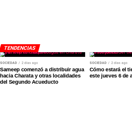
funcionamiento de las plantas potabilizadoras y el 
de Puerto Lavalle distribuye agua potable a esa loc
Castelli, Miraflores, El Espinillo y Villa Río Bermejit
TENDENCIAS
SOCIEDAD
2 días ago
SOCIEDAD
2 días ago
Sameep comenzó a distribuir agua
Cómo estará el t
hacia Charata y otras localidades
este jueves 6 de 
del Segundo Acueducto