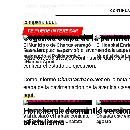
Como informó
CharataChaco.Net
en la nota 
CONTINUA
depositado para todos los empleados del Mun
completa aquí.
TE PUEDE INTERESAR
Segunda etapa de la pavimen
El Municipio de Charata entregó
El Hospital Enr
Rach también supervisó el avance de la segu
materiales para seguir
de Charata cer
mejorando el Polideportivo
Mundial de la L
Caseros. Los trabajos continuaron durante la j
«Hacha» Apud
verificar el estado de ejecución.
Como informó
CharataChaco.Net
en la nota 
etapa de la pavimentación de la avenida Cas
aquí.
Honcheruk desmintió version
El subsecretario de Seguridad
Cómo estará el 
Vial destacó el trabajo conjunto
Charata este vi
oficialismo
con el Municipio de Charata
agosto