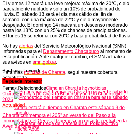
El viernes 12 traerá una leve mejora: máxima de 20°C, cielo
parcialmente nublado y solo un 10% de probabilidad de
lluvia. El sábado 13 será el día más cálido del fin de
semana, con una máxima de 22°C y cielo mayormente
despejado. El domingo 14 marcará un descenso moderado
hasta los 18°C con un 25% de chances de precipitaciones.
El lunes 15 se retoma con 20°C y baja probabilidad de lluvia.
No hay
alertas
del Servicio Meteorológico Nacional (SMN)
informadas para el
Departamento Chacabuco
al momento de
esta publicación. Ante cualquier cambio, el SMN actualiza
sus avisos en
smn.gob.ar
.
Continuar Leyendo
Para más
noticias de Charata
, seguí nuestra cobertura
actualizada.
Te puede interesar
Temas Relacionados
Clima en Charata hoy
noticias
Charata
noticias de Charata Chaco hoy
tiempo Chaco junio
2026
Actualidad
Cómo estará el tiempo en Charata este sábado 8 de
agosto
Charata conmemora el 205° aniversario del Paso a la
Inmortalidad del General Güemes con un acto central en la
Avenida Güemes