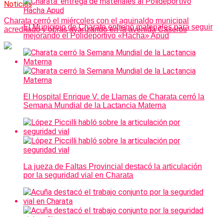
Noticias
Charata cerró el miércoles con el aguinaldo municipal
El Municipio de Charata entregó materiales para seguir
acreditado y obras avanzando en la avenida Caseros
mejorando el Polideportivo «Hacha» Apud
El Hospital Enrique V. de Llamas de Charata cerró la
Semana Mundial de la Lactancia Materna
La jueza de Faltas Provincial destacó la articulación
por la seguridad vial en Charata