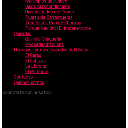
Municipios del Chaco
Bajos Submeridionales
Universidades del Chaco
Puerto de Barranqueras
Tren Sáenz Peña – Chorotis
Parque Nacional El Impenetrable
Quinielas
Quiniela Chaqueña
Poceada Chaqueña
Historias, mitos y leyendas del Chaco
El Carau
El Lobizón
La Llorona
El Pombero
Contacto
Quiénes somos
Conéctate con nosotros