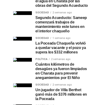
el agua en Charata por las
obras del Segundo Acueducto
SOCIEDAD
2 semanas ago
Segundo Acueducto: Sameep
comenzará trabajos de
mantenimiento este lunes en
el interior chaqueño
SOCIEDAD
1 semana ago
La Poceada Chaqueña volvió
a quedar vacante y el pozo ya
supera los $332 millones
POLÍTICA
2 semanas ago
Cuántos kilómetros de
desagües ya fueron limpiados
en Charata para prevenir
anegamientos por El Niño
SOCIEDAD
2 semanas ago
Un jugador de Villa Berthet
ganó más de $376 millones en
la Poceada