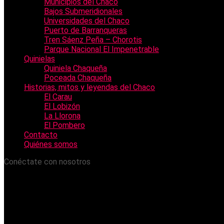
Municipios del Chaco
Bajos Submeridionales
Universidades del Chaco
Puerto de Barranqueras
Tren Sáenz Peña – Chorotis
Parque Nacional El Impenetrable
Quinielas
Quiniela Chaqueña
Poceada Chaqueña
Historias, mitos y leyendas del Chaco
El Carau
El Lobizón
La Llorona
El Pombero
Contacto
Quiénes somos
Conéctate con nosotros