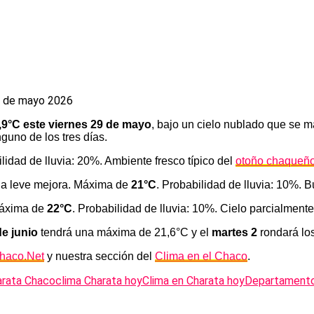
,9°C este viernes 29 de mayo
, bajo un cielo nublado que se m
guno de los tres días.
ilidad de lluvia: 20%. Ambiente fresco típico del
otoño chaqueñ
una leve mejora. Máxima de
21°C
. Probabilidad de lluvia: 10%. Bu
Máxima de
22°C
. Probabilidad de lluvia: 10%. Cielo parcialment
de junio
tendrá una máxima de 21,6°C y el
martes 2
rondará los
haco.Net
y nuestra sección del
Clima en el Chaco
.
arata Chaco
clima Charata hoy
Clima en Charata hoy
Departamento