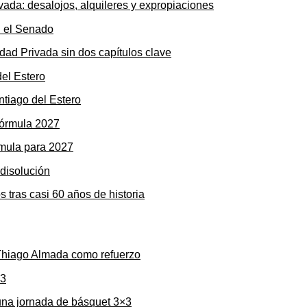
ada: desalojos, alquileres y expropiaciones
dad Privada sin dos capítulos clave
ntiago del Estero
rmula para 2027
s tras casi 60 años de historia
 Thiago Almada como refuerzo
una jornada de básquet 3×3