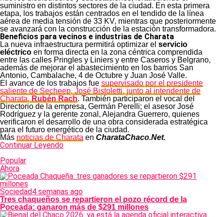
suministro en distintos sectores de la ciudad. En esta primera
etapa, los trabajos están centrados en el tendido de la línea
aérea de media tensión de 33 KV, mientras que posteriormente
se avanzará con la construcción de la estación transformadora.
Beneficios para vecinos e industrias de Charata
La nueva infraestructura permitirá optimizar el
servicio
eléctrico
en forma directa en la zona céntrica comprendida
entre las calles Pringles y Liniers y entre Caseros y Belgrano,
además de mejorar el abastecimiento en los barrios San
Antonio, Cambalache, 4 de Octubre y Juan José Valle.
El avance de los trabajos fue
supervisado por el presidente
saliente de Secheep, José Bistoletti, junto al intendente de
Charata,
Rubén Rach
. También participaron el vocal del
Directorio de la empresa, Germán Perelli; el asesor José
Rodríguez y la gerente zonal, Alejandra Guerrero, quienes
verificaron el desarrollo de una obra considerada estratégica
para el futuro energético de la ciudad.
Más
noticias de Charata
en
CharataChaco.Net.
Continuar Leyendo
Popular
Ahora
Sociedad
4 semanas ago
Tres chaqueños se repartieron el pozo récord de la
Poceada: ganaron más de $291 millones