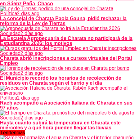
en Sáenz Peña, Chaco
Política
2 días ago
La concejal de Charata Paola Gauna, pidió rechazar la
reforma de la Ley de Tierras
Sociedad
2 días ago
La Escuela Agropecuaria de Charata no participará de la
Estudiantina 2026: los motivos
Sociedad
2 días ago
Charata abrió inscripciones a cursos virtuales del Portal
Empleo
Sociedad
2 días ago
El Municipio recordó los horarios de recolección de
residuos en Charata según el barrio y el día
Política
2 días ago
Rach acompañó a Asociación Italiana de Charata en sus
97 años
Sociedad
2 días ago
Hasta cuánto subirá la temperatura en Charata este
miércoles y a qué hora pueden llegar las lluvias
Tendencias