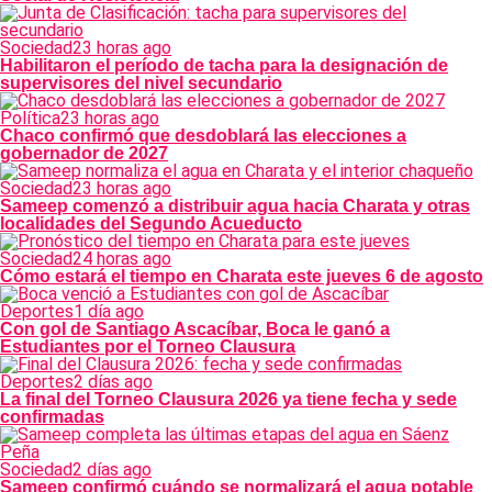
Sociedad
23 horas ago
Habilitaron el período de tacha para la designación de
supervisores del nivel secundario
Política
23 horas ago
Chaco confirmó que desdoblará las elecciones a
gobernador de 2027
Sociedad
23 horas ago
Sameep comenzó a distribuir agua hacia Charata y otras
localidades del Segundo Acueducto
Sociedad
24 horas ago
Cómo estará el tiempo en Charata este jueves 6 de agosto
Deportes
1 día ago
Con gol de Santiago Ascacíbar, Boca le ganó a
Estudiantes por el Torneo Clausura
Deportes
2 días ago
La final del Torneo Clausura 2026 ya tiene fecha y sede
confirmadas
Sociedad
2 días ago
Sameep confirmó cuándo se normalizará el agua potable