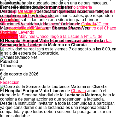
hoja que le había quedado torcida en una de sus macetas.
esos lugares.
Temas Relacionados
El trabajo de los equipos municipales
cuidar plantas otoño
jardinería
Charata
plantas de interior Charata
plantas interior invierno
potus
Desde el
Municipio
destacaron que estas acciones reflejan el
cuidados
potus hojas amarillas
compromiso de los trabajadores municipales, que responden
Actualidad
con responsabilidad ante cada situación para brindar
Clima en Charata hoy domingo 10 de mayo: sol y 14°C con
soluciones y cuidar a toda la comunidad de
Charata
.
alerta amarilla del SMN por frío extremo en el centro del Chaco
Más
noticias de Charata
en
CharataChaco.Net.
Noticias
Continuar Leyendo
Sociedad
El Museo Malvinas Chaco llegó a la Escuela N° 173 de
Charata con ex combatientes que buscan «malvinizar» a las
El Hospital Enrique V. de Llamas invita al cierre de la
nuevas generaciones
Semana de la Lactancia Materna en Charata
La actividad se realizará este viernes 7 de agosto, a las 8:00, en
la sala de espera de Obstetricia.
Published
14 horas ago
on
6 de agosto de 2026
By
Redacción
El
Hospital Enrique V. de Llamas
de
Charata
anunció el
cierre de la Semana Mundial de la
Lactancia Materna
, bajo la
consigna de sumar acciones que sostengan la lactancia.
Desde la institución invitaron a toda la comunidad a participar,
ya que consideran que la lactancia es una responsabilidad
compartida y que todos deben sostenerla para garantizar un
futuro saludable.