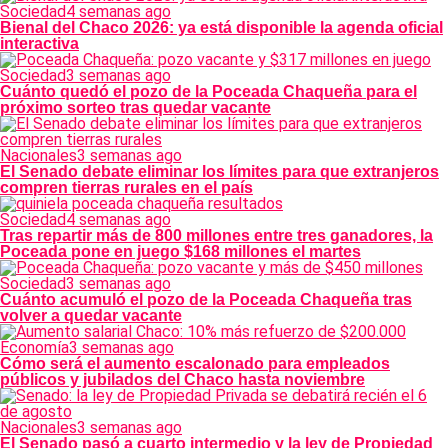
Sociedad
4 semanas ago
Bienal del Chaco 2026: ya está disponible la agenda oficial
interactiva
Sociedad
3 semanas ago
Cuánto quedó el pozo de la Poceada Chaqueña para el
próximo sorteo tras quedar vacante
Nacionales
3 semanas ago
El Senado debate eliminar los límites para que extranjeros
compren tierras rurales en el país
Sociedad
4 semanas ago
Tras repartir más de 800 millones entre tres ganadores, la
Poceada pone en juego $168 millones el martes
Sociedad
3 semanas ago
Cuánto acumuló el pozo de la Poceada Chaqueña tras
volver a quedar vacante
Economía
3 semanas ago
Cómo será el aumento escalonado para empleados
públicos y jubilados del Chaco hasta noviembre
Nacionales
3 semanas ago
El Senado pasó a cuarto intermedio y la ley de Propiedad