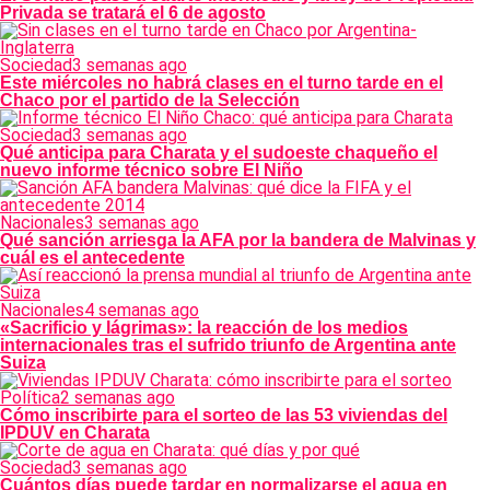
Privada se tratará el 6 de agosto
Sociedad
3 semanas ago
Este miércoles no habrá clases en el turno tarde en el
Chaco por el partido de la Selección
Sociedad
3 semanas ago
Qué anticipa para Charata y el sudoeste chaqueño el
nuevo informe técnico sobre El Niño
Nacionales
3 semanas ago
Qué sanción arriesga la AFA por la bandera de Malvinas y
cuál es el antecedente
Nacionales
4 semanas ago
«Sacrificio y lágrimas»: la reacción de los medios
internacionales tras el sufrido triunfo de Argentina ante
Suiza
Política
2 semanas ago
Cómo inscribirte para el sorteo de las 53 viviendas del
IPDUV en Charata
Sociedad
3 semanas ago
Cuántos días puede tardar en normalizarse el agua en