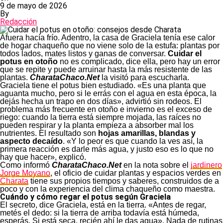
9 de mayo de 2026
By
Redacción
Afuera hacía frío. Adentro, la casa de Graciela tenía ese calor
de hogar chaqueño que no viene solo de la estufa: plantas por
todos lados, mates listos y ganas de conversar.
Cuidar el
potus en otoño
no es complicado, dice ella, pero hay un error
que se repite y puede arruinar hasta la más resistente de las
plantas.
CharataChaco.Net
la visitó para escucharla.
Graciela tiene el potus bien estudiado. «Es una planta que
aguanta mucho, pero si le errás con el agua en esta época, la
dejás hecha un trapo en dos días», advirtió sin rodeos. El
problema más frecuente en otoño e invierno es el exceso de
riego: cuando la tierra está siempre mojada, las raíces no
pueden respirar y la planta empieza a absorber mal los
nutrientes. El resultado son
hojas amarillas, blandas y
aspecto decaído
. «Y lo peor es que cuando la ves así, la
primera reacción es darle más agua, y justo eso es lo que no
hay que hacer», explicó.
Como informó
CharataChaco.Net
en la nota sobre el
jardinero
Jorge Moyano
, el oficio de cuidar plantas y espacios verdes en
Charata
tiene sus propios tiempos y saberes, construidos de a
poco y con la experiencia del clima chaqueño como maestra.
Cuándo y cómo regar el potus según Graciela
El secreto, dice Graciela, está en la tierra. «Antes de regar,
metés el dedo: si la tierra de arriba todavía está húmeda,
esperás. Si está seca, recién ahí le das agua». Nada de rutinas