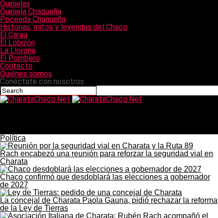
Quinielas
Quiniela Chaqueña
Poceada Chaqueña
Historias, mitos y leyendas del Chaco
El Carau
El Lobizón
La Llorona
El Pombero
Contacto
Quiénes somos
Conéctate con nosotros
CharataChaco.Net
Cómo cuidar el potus en otoño e invierno: los trucos de
Graciela, vecina de Charata, para que no se ponga amarillo
con el frío
Política
Rach encabezó una reunión para reforzar la seguridad vial en
Charata
Chaco confirmó que desdoblará las elecciones a gobernador
de 2027
La concejal de Charata Paola Gauna, pidió rechazar la reforma
de la Ley de Tierras