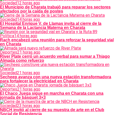
Sociedad
12 horas ago
El Municipio de Charata trabajó para reparar los sectores
afectados por la caída de postes
Sociedad
14 horas ago
El Hospital Enrique V. de Llamas invita al cierre de la
Semana de la Lactancia Materna en Charata
Política
14 horas ago
Rach encabezó una reunión para reforzar la seguridad vial
en Charata
Deportes
21 horas ago
River Plate cerró un acuerdo verbal para sumar a Thiago
Almada como refuerzo
Sociedad
21 horas ago
Secheep avanza con una nueva estación transformadora
para fortalecer la electricidad en Charata
Deportes
21 horas ago
El Chaco Juega sigue en marcha en Charata con una
jornada de básquet 3×3
Sociedad
23 horas ago
NBCH invitó al cierre de su muestra de arte en el Club
Social de Resistencia