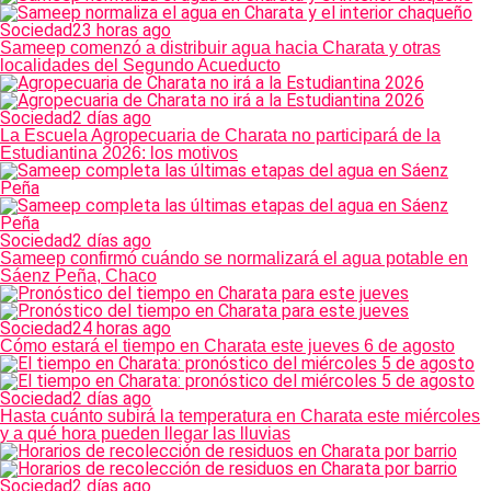
Sociedad
23 horas ago
Sameep comenzó a distribuir agua hacia Charata y otras
localidades del Segundo Acueducto
Sociedad
2 días ago
La Escuela Agropecuaria de Charata no participará de la
Estudiantina 2026: los motivos
Sociedad
2 días ago
Sameep confirmó cuándo se normalizará el agua potable en
Sáenz Peña, Chaco
Sociedad
24 horas ago
Cómo estará el tiempo en Charata este jueves 6 de agosto
Sociedad
2 días ago
Hasta cuánto subirá la temperatura en Charata este miércoles
y a qué hora pueden llegar las lluvias
Sociedad
2 días ago