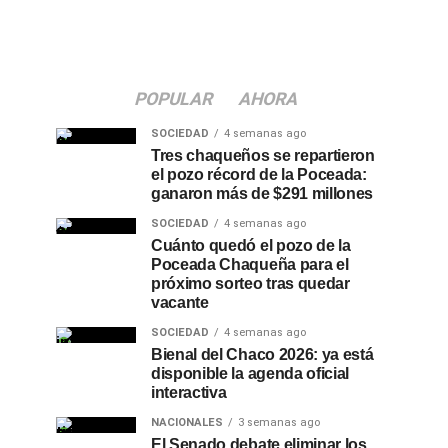
POPULAR
AHORA
SOCIEDAD
4 semanas ago
Tres chaqueños se repartieron
el pozo récord de la Poceada:
ganaron más de $291 millones
SOCIEDAD
4 semanas ago
Cuánto quedó el pozo de la
Poceada Chaqueña para el
próximo sorteo tras quedar
vacante
SOCIEDAD
4 semanas ago
Bienal del Chaco 2026: ya está
disponible la agenda oficial
interactiva
NACIONALES
3 semanas ago
El Senado debate eliminar los