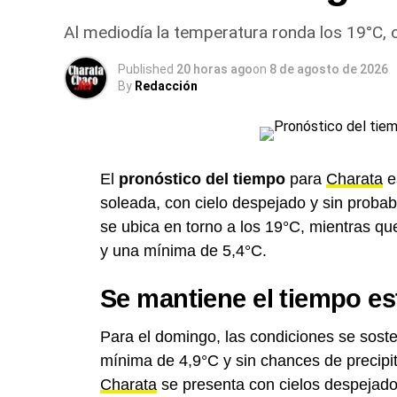
Al mediodía la temperatura ronda los 19°C,
Published
20 horas ago
on
8 de agosto de 2026
By
Redacción
El
pronóstico del tiempo
para
Charata
e
soleada, con cielo despejado y sin probabi
se ubica en torno a los 19°C, mientras q
y una mínima de 5,4°C.
Se mantiene el tiempo es
Para el domingo, las condiciones se sost
mínima de 4,9°C y sin chances de precipi
Charata
se presenta con cielos despejado