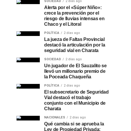
SOCIEDAD
2 días ago
Alerta por el «Súper Niño»:
crece la prevención por el
riesgo de lluvias intensas en
Chaco y el Litoral
POLÍTICA
2 días ago
La jueza de Faltas Provincial
destacó la articulación por la
seguridad vial en Charata
SOCIEDAD
2 días ago
Un jugador de El Sauzalito se
llevó un millonario premio de
la Poceada Chaqueña
POLÍTICA
2 días ago
El subsecretario de Seguridad
Vial destacó el trabajo
conjunto con el Municipio de
Charata
NACIONALES
2 días ago
Qué cambia si se aprueba la
Ley de Propiedad Privada: