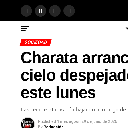
P
SOCIEDAD
Charata arranc
cielo despeja
este lunes
Las temperaturas irán bajando a lo largo de 
Published
1 mes ago
on
29 de junio de 2026
By
Redacción