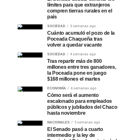
límites para que extranjeros
compren tierras rurales en el
país
SOCIEDAD
3 semanas ago
Cuánto acumuló el pozo de la
Poceada Chaqueña tras
volver a quedar vacante
SOCIEDAD
4 semanas ago
Tras repartir más de 800
millones entre tres ganadores,
la Poceada pone en juego
$168 millones el martes
ECONOMÍA
4 semanas ago
Cómo será el aumento
escalonado para empleados
públicos y jubilados del Chaco
hasta noviembre
NACIONALES
3 semanas ago
El Senado pasó a cuarto
intermedio y la ley de