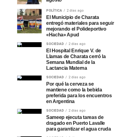
POLÍTICA
2 días ago
El Municipio de Charata
entregó materiales para seguir
mejorando el Polideportivo
«Hacha» Apud
SOCIEDAD
2 días ago
El Hospital Enrique V. de
Llamas de Charata cerró la
Semana Mundial de la
Lactancia Materna
SOCIEDAD
2 días ago
Por qué la cerveza se
mantiene como la bebida
preferida para los encuentros
en Argentina
SOCIEDAD
2 días ago
Sameep ejecuta tareas de
dragado en Puerto Lavalle
para garantizar el agua cruda