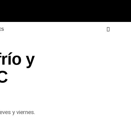
ES
río y
C
eves y viernes.