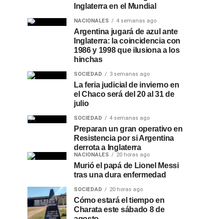
Inglaterra en el Mundial
NACIONALES
4 semanas ago
Argentina jugará de azul ante
Inglaterra: la coincidencia con
1986 y 1998 que ilusiona a los
hinchas
SOCIEDAD
3 semanas ago
La feria judicial de invierno en
el Chaco será del 20 al 31 de
julio
SOCIEDAD
4 semanas ago
Preparan un gran operativo en
Resistencia por si Argentina
derrota a Inglaterra
NACIONALES
20 horas ago
Murió el papá de Lionel Messi
tras una dura enfermedad
SOCIEDAD
20 horas ago
Cómo estará el tiempo en
Charata este sábado 8 de
agosto