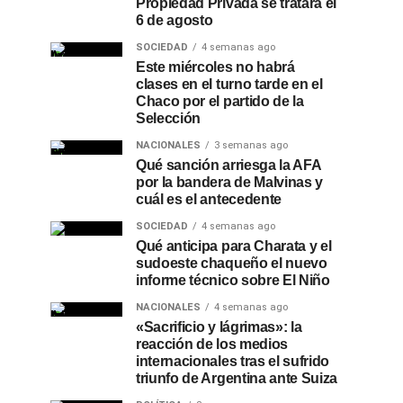
Propiedad Privada se tratará el
6 de agosto
SOCIEDAD
4 semanas ago
Este miércoles no habrá
clases en el turno tarde en el
Chaco por el partido de la
Selección
NACIONALES
3 semanas ago
Qué sanción arriesga la AFA
por la bandera de Malvinas y
cuál es el antecedente
SOCIEDAD
4 semanas ago
Qué anticipa para Charata y el
sudoeste chaqueño el nuevo
informe técnico sobre El Niño
NACIONALES
4 semanas ago
«Sacrificio y lágrimas»: la
reacción de los medios
internacionales tras el sufrido
triunfo de Argentina ante Suiza