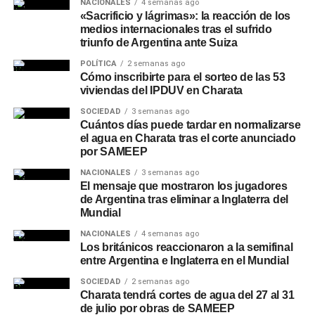
NACIONALES
4 semanas ago
remarcan que las tendencias estacionales deben
«Sacrificio y lágrimas»: la reacción de los
complementarse con los pronósticos diarios y semanales,
medios internacionales tras el sufrido
triunfo de Argentina ante Suiza
por lo que recomiendan seguir las actualizaciones del
SMN a medida que se acerquen la primavera y el verano.
POLÍTICA
2 semanas ago
Cómo inscribirte para el sorteo de las 53
viviendas del IPDUV en Charata
SOCIEDAD
3 semanas ago
Cuántos días puede tardar en normalizarse
el agua en Charata tras el corte anunciado
por SAMEEP
NACIONALES
3 semanas ago
El mensaje que mostraron los jugadores
de Argentina tras eliminar a Inglaterra del
Mundial
NACIONALES
4 semanas ago
Los británicos reaccionaron a la semifinal
entre Argentina e Inglaterra en el Mundial
SOCIEDAD
2 semanas ago
Charata tendrá cortes de agua del 27 al 31
de julio por obras de SAMEEP