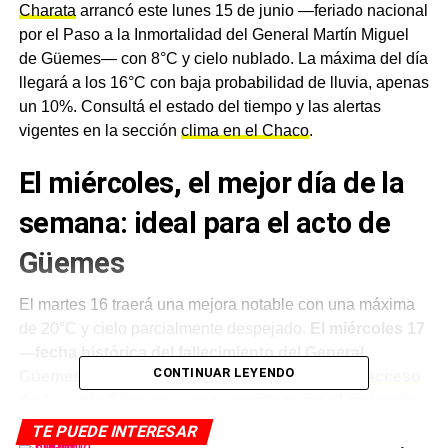
Charata
arrancó este lunes 15 de junio —feriado nacional
por el Paso a la Inmortalidad del General Martín Miguel
de Güemes— con 8°C y cielo nublado. La máxima del día
llegará a los 16°C con baja probabilidad de lluvia, apenas
un 10%. Consultá el estado del tiempo y las alertas
vigentes en la sección
clima en el Chaco
.
El miércoles, el mejor día de la
semana: ideal para el acto de
Güemes
El martes 16 traerá una mejora notable con una máxima
de 20°C y cielo parcialmente despejado.
El miércoles 17
—fecha histórica del fallecimiento del General
CONTINUAR LEYENDO
Güemes y día del
acto oficial en Charata en el acceso
de Avenida Güemes
— se presenta como el mejor día
de la semana
, con una máxima de 21°C y solo un 10%
TE PUEDE INTERESAR