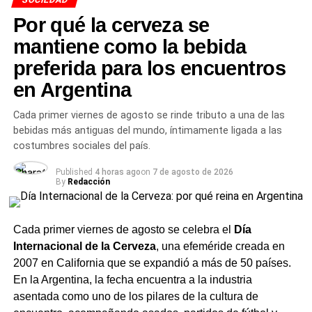
actualizada.
Por qué la cerveza se
mantiene como la bebida
TEMAS RELACIONADOS
CLIMA EN CHARATA HOY
NOTICIAS CHARATA
NOTICIAS DE CHARATA CHACO HOY
preferida para los encuentros
TIEMPO CHACO JUNIO 2026
en Argentina
ACTUALIDAD
La Parroquia de Charata celebra su Novena
Cada primer viernes de agosto se rinde tributo a una de las
Patronal del 18 al 27 de junio bajo el lema «En
bebidas más antiguas del mundo, íntimamente ligada a las
comunión, participación y misión»
costumbres sociales del país.
NOTICIAS
Published
4 horas ago
on
7 de agosto de 2026
Domingo gris en Charata pero la semana
By
Redacción
promete: hasta 21°C el miércoles antes de una
lluvia importante el jueves
Cada primer viernes de agosto se celebra el
Día
Internacional de la Cerveza
, una efeméride creada en
2007 en California que se expandió a más de 50 países.
En la Argentina, la fecha encuentra a la industria
asentada como uno de los pilares de la cultura de