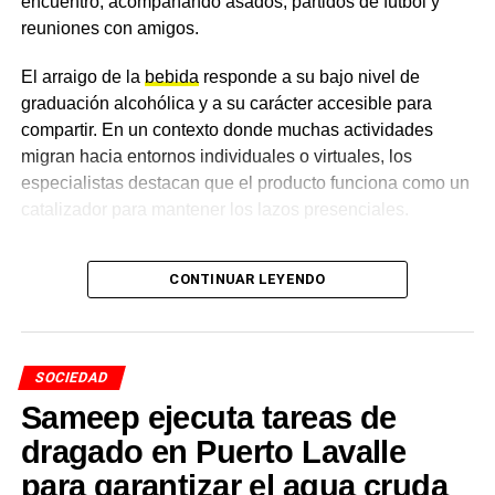
encuentro, acompañando asados, partidos de fútbol y
reuniones con amigos.
El arraigo de la
bebida
responde a su bajo nivel de
graduación alcohólica y a su carácter accesible para
compartir. En un contexto donde muchas actividades
migran hacia entornos individuales o virtuales, los
especialistas destacan que el producto funciona como un
catalizador para mantener los lazos presenciales.
Cambios en las preferencias y
CONTINUAR LEYENDO
el auge de las opciones sin
alcohol
SOCIEDAD
Durante los últimos años, el perfil del consumidor
Sameep ejecuta tareas de
argentino atravesó una transformación visible. Si bien las
dragado en Puerto Lavalle
variedades tradicionales rubias sostienen el mayor
para garantizar el agua cruda
volumen de ventas, se consolidó la búsqueda de nuevos