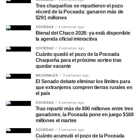
fortalecimiento del fenómeno. En ese contexto, provincias
Tres chaqueños se repartieron el pozo
récord de la Poceada: ganaron más de
como
Chaco
, Corrientes, Formosa, Misiones, Santa Fe y
$291 millones
Entre Ríos mantienen bajo vigilancia la evolución de las
lluvias y de los principales cursos de agua.
SOCIEDAD
4 semanas ago
Bienal del Chaco 2026: ya está disponible
la agenda oficial interactiva
Uno de los principales riesgos asociados a períodos
prolongados de precipitaciones es la saturación de los
SOCIEDAD
3 semanas ago
Cuánto quedó el pozo de la Poceada
suelos, que puede favorecer anegamientos y complicar el
Chaqueña para el próximo sorteo tras
escurrimiento del agua, además de la preocupación por
quedar vacante
eventuales
crecidas de ríos
y riachos en localidades
NACIONALES
3 semanas ago
ubicadas en zonas bajas. El escenario también será
El Senado debate eliminar los límites para
seguido de cerca por el sector agropecuario, ya que una
que extranjeros compren tierras rurales en
el país
mayor disponibilidad de humedad puede favorecer
determinados cultivos, pero los excesos hídricos pueden
SOCIEDAD
4 semanas ago
Tras repartir más de 800 millones entre tres
dificultar las labores rurales y generar problemas
ganadores, la Poceada pone en juego $168
sanitarios en la producción.
millones el martes
Chaco refuerza la limpieza de
SOCIEDAD
3 semanas ago
Cuánto acumuló el pozo de la Poceada