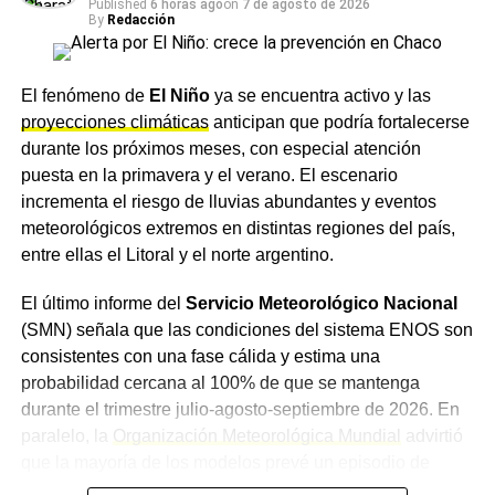
garantizar el ingreso del caudal necesario a la obra de
Published
6 horas ago
on
7 de agosto de 2026
urbanas y notas de
Sociedad
en nuestro
sitio web
.
By
Redacción
toma.
En tanto, el jefe de la Planta Potabilizadora de Puerto
El fenómeno de
El Niño
ya se encuentra activo y las
Lavalle, ingeniero Claudio Orrego, explicó que el dragado
proyecciones climáticas
anticipan que podría fortalecerse
mecánico y la canalización permiten optimizar el
durante los próximos meses, con especial atención
escurrimiento del agua hacia la toma, mejorando las
puesta en la primavera y el verano. El escenario
condiciones de captación frente a la bajante del río, y
incrementa el riesgo de lluvias abundantes y eventos
remarcó que las tareas se adecuan de forma permanente
meteorológicos extremos en distintas regiones del país,
a la evolución de las condiciones hidrológicas.
entre ellas el Litoral y el norte argentino.
Un plan preventivo en
El último informe del
Servicio Meteorológico Nacional
(SMN) señala que las condiciones del sistema ENOS son
distintos puntos de la
consistentes con una fase cálida y estima una
provincia
probabilidad cercana al 100% de que se mantenga
durante el trimestre julio-agosto-septiembre de 2026. En
Desde
Sameep
remarcaron que estas intervenciones
paralelo, la
Organización Meteorológica Mundial
advirtió
forman parte de un plan de trabajo preventivo que la
que la mayoría de los modelos prevé un episodio de
empresa desarrolla en distintos puntos de la provincia
intensidad al menos moderada, con posibilidades de que