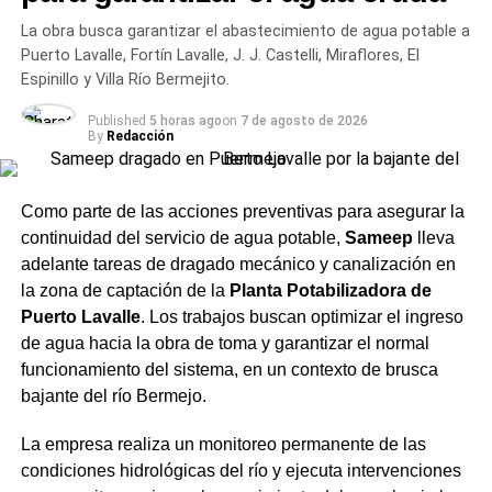
estilos artesanales, combinaciones gastronómicas y
La obra busca garantizar el abastecimiento de agua potable a
alternativas de menor graduación.
Puerto Lavalle, Fortín Lavalle, J. J. Castelli, Miraflores, El
Espinillo y Villa Río Bermejito.
Entre las tendencias de
Published
5 horas ago
on
7 de agosto de 2026
mercado sobresalen los
By
Redacción
siguientes aspectos:
Como parte de las acciones preventivas para asegurar la
Crecimiento del segmento sin alcohol: Las
continuidad del servicio de agua potable,
Sameep
lleva
variantes 0.0% ganaron terreno entre consumidores
adelante tareas de dragado mecánico y canalización en
que buscan balancear hidratación o conducir sin
la zona de captación de la
Planta Potabilizadora de
riesgos sin abandonar el ritual social.
Puerto Lavalle
. Los trabajos buscan optimizar el ingreso
de agua hacia la obra de toma y garantizar el normal
Mapeo de maridajes: La cerveza amplió su
funcionamiento del sistema, en un contexto de brusca
presencia en la gastronomía formal, combinándose
bajante del río Bermejo.
con carnes a las brasas, pastas e incluso postres.
Canales de compra directos: Las plataformas de
La empresa realiza un monitoreo permanente de las
envío a domicilio registraron subas constantes en
condiciones hidrológicas del río y ejecuta intervenciones