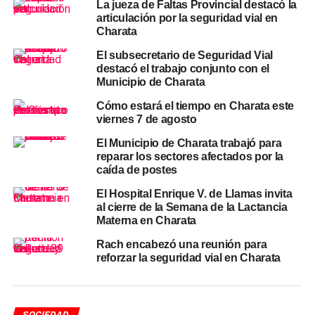
de probabilidad de lluvia. Las condiciones son ideales
La jueza de Faltas Provincial destacó la
para la ceremonia al aire libre prevista a las 10.
articulación por la seguridad vial en
Charata
El jueves trae un cambio
El subsecretario de Seguridad Vial
destacó el trabajo conjunto con el
importante
Municipio de Charata
Cómo estará el tiempo en Charata este
El jueves 18 marca el regreso de las precipitaciones: la
viernes 7 de agosto
probabilidad de lluvia trepa al 65% con una máxima de
El Municipio de Charata trabajó para
18°C.
Quienes tengan actividades al aire libre para ese
reparar los sectores afectados por la
día deberán seguir de cerca la evolución del
caída de postes
pronóstico.
El viernes 19 modera con 19°C y un 20% de
El Hospital Enrique V. de Llamas invita
chances de lluvia.
al cierre de la Semana de la Lactancia
Materna en Charata
No hay alertas del Servicio Meteorológico Nacional
(SMN) informadas para el
Departamento Chacabuco
al
Rach encabezó una reunión para
reforzar la seguridad vial en Charata
momento de esta publicación. Ante cualquier cambio, el
SMN actualiza sus avisos en
smn.gob.ar
.
Para más
noticias de Charata
, seguí nuestra cobertura
SOCIEDAD