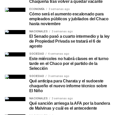
Chaqueña tras volver a quedar vacante
desagües y canales
ECONOMÍA
3 semanas ago
Cómo será el aumento escalonado para
Ante las perspectivas climáticas, en Chaco se realizan
empleados públicos y jubilados del Chaco
operativos preventivos de limpieza y mantenimiento de
hasta noviembre
desagües, canales y cauces
en distintos puntos de la
NACIONALES
3 semanas ago
provincia, con el objetivo de mejorar el escurrimiento y
El Senado pasó a cuarto intermedio y la ley
reducir el riesgo de anegamientos frente a lluvias
de Propiedad Privada se tratará el 6 de
intensas. Entre las intervenciones recientes se encuentra
agosto
la limpieza del riacho Arazá, en Barranqueras, donde
SOCIEDAD
4 semanas ago
Vialidad Provincial trabaja junto con la Administración
Este miércoles no habrá clases en el turno
tarde en el Chaco por el partido de la
Provincial del Agua y otras áreas del Gobierno.
Selección
La Provincia también mantiene esquemas de
SOCIEDAD
3 semanas ago
Qué anticipa para Charata y el sudoeste
contingencia hídrica
y coordinación con municipios,
chaqueño el nuevo informe técnico sobre
Protección Civil y organismos técnicos para intervenir
El Niño
ante situaciones meteorológicas adversas, entre las que
NACIONALES
3 semanas ago
se incluyen el bombeo preventivo, el control de lagunas y
Qué sanción arriesga la AFA por la bandera
sistemas hídricos, y la limpieza de sectores que pueden
de Malvinas y cuál es el antecedente
dificultar la evacuación del agua. Los especialistas