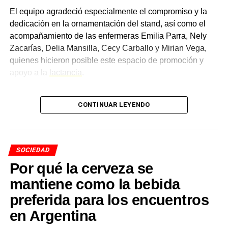
El equipo agradeció especialmente el compromiso y la
dedicación en la ornamentación del stand, así como el
acompañamiento de las enfermeras Emilia Parra, Nely
Zacarías, Delia Mansilla, Cecy Carballo y Mirian Vega,
quienes hicieron posible este espacio de promoción y
apoyo a la
lactancia
.
Un taller con información
CONTINUAR LEYENDO
basada en evidencia
El reconocimiento también fue para la licenciada en
SOCIEDAD
Obstetricia
Carina Fretes
y la licenciada en Nutrición
Por qué la cerveza se
Mariana Pujol
, quienes estuvieron a cargo del taller
didáctico, brindando información basada en evidencia y
mantiene como la bebida
respondiendo las inquietudes de las familias presentes.
preferida para los encuentros
Además, agradecieron a las cocineras del hospital, Ana
en Argentina
Ledezma y Ramona Fernández, por preparar las
degustaciones que se compartieron durante la jornada.