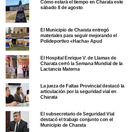
Una semana que cierra con el
Cómo estará el tiempo en Charata este
sábado 8 de agosto
acto de Güemes
A partir del lunes el tiempo mejora de manera sostenida.
El Municipio de Charata entregó
El lunes 15 tendrá una máxima de 19°C con solo un 10%
materiales para seguir mejorando el
Polideportivo «Hacha» Apud
de chances de lluvia. El martes 16 trepará a 22°C con
cielo despejado, y el miércoles 17 —fecha del
acto por el
205° aniversario del Paso a la Inmortalidad del General
El Hospital Enrique V. de Llamas de
Martín Miguel de Güemes
en la Avenida Güemes de
Charata cerró la Semana Mundial de la
Lactancia Materna
Charata— se presenta con condiciones ideales: 22°C y
baja probabilidad de precipitaciones.
La jueza de Faltas Provincial destacó la
No hay alertas del Servicio Meteorológico Nacional
articulación por la seguridad vial en
Charata
(SMN) informadas para el
Departamento Chacabuco
al
momento de esta publicación. Ante cualquier cambio, el
SMN actualiza sus avisos en
smn.gob.ar
.
El subsecretario de Seguridad Vial
destacó el trabajo conjunto con el
Para más
noticias de Charata
, seguí nuestra cobertura
Municipio de Charata
actualizada.