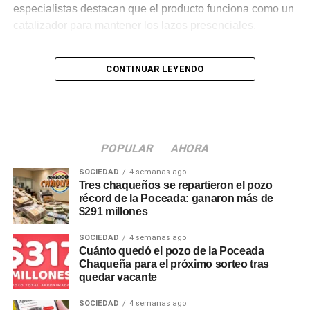
especialistas destacan que el producto funciona como un
catalizador para mantener los lazos presenciales.
Cambios en las preferencias y
CONTINUAR LEYENDO
el auge de las opciones sin
alcohol
Durante los últimos años, el perfil del consumidor
POPULAR
AHORA
argentino atravesó una transformación visible. Si bien las
SOCIEDAD
4 semanas ago
variedades tradicionales rubias sostienen el mayor
Tres chaqueños se repartieron el pozo
volumen de ventas, se consolidó la búsqueda de nuevos
récord de la Poceada: ganaron más de
$291 millones
estilos artesanales, combinaciones gastronómicas y
alternativas de menor graduación.
SOCIEDAD
4 semanas ago
Cuánto quedó el pozo de la Poceada
Entre las tendencias de
Chaqueña para el próximo sorteo tras
quedar vacante
mercado sobresalen los
SOCIEDAD
4 semanas ago