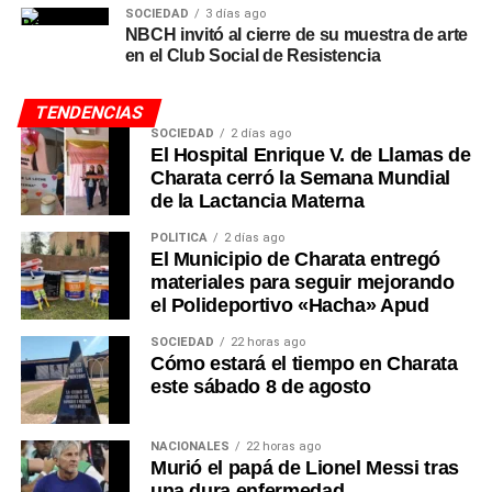
SOCIEDAD
3 días ago
NBCH invitó al cierre de su muestra de arte
en el Club Social de Resistencia
TENDENCIAS
SOCIEDAD
2 días ago
El Hospital Enrique V. de Llamas de
Charata cerró la Semana Mundial
de la Lactancia Materna
POLÍTICA
2 días ago
El Municipio de Charata entregó
materiales para seguir mejorando
el Polideportivo «Hacha» Apud
SOCIEDAD
22 horas ago
Cómo estará el tiempo en Charata
este sábado 8 de agosto
NACIONALES
22 horas ago
Murió el papá de Lionel Messi tras
una dura enfermedad