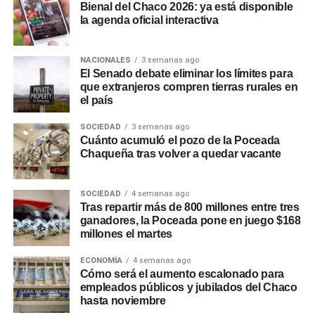
siguientes aspectos:
Bienal del Chaco 2026: ya está disponible
la agenda oficial interactiva
Crecimiento del segmento sin alcohol: Las
variantes 0.0% ganaron terreno entre consumidores
NACIONALES
3 semanas ago
El Senado debate eliminar los límites para
que buscan balancear hidratación o conducir sin
que extranjeros compren tierras rurales en
riesgos sin abandonar el ritual social.
el país
Mapeo de maridajes: La cerveza amplió su
SOCIEDAD
3 semanas ago
presencia en la gastronomía formal, combinándose
Cuánto acumuló el pozo de la Poceada
con carnes a las brasas, pastas e incluso postres.
Chaqueña tras volver a quedar vacante
Canales de compra directos: Las plataformas de
envío a domicilio registraron subas constantes en
SOCIEDAD
4 semanas ago
Tras repartir más de 800 millones entre tres
la demanda, especialmente durante eventos
ganadores, la Poceada pone en juego $168
deportivos de gran escala.
millones el martes
Secretos para servirla y
ECONOMÍA
4 semanas ago
Cómo será el aumento escalonado para
conservar la calidad
empleados públicos y jubilados del Chaco
hasta noviembre