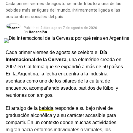
Cada primer viernes de agosto se rinde tributo a una de las
bebidas más antiguas del mundo, íntimamente ligada a las
El agradecimiento a las
costumbres sociales del país.
familias
Published
2 días ago
on
7 de agosto de 2026
By
Redacción
El
hospital
destacó especialmente a todas las mamás y
familias que participaron, compartieron sus experiencias
Cada primer viernes de agosto se celebra el
Día
y se acercaron para conocer más sobre este alimento
Internacional de la Cerveza
, una efeméride creada en
único e irremplazable. Desde la institución remarcaron
2007 en California que se expandió a más de 50 países.
que la leche materna no solo alimenta, sino que protege,
En la Argentina, la fecha encuentra a la industria
fortalece el vínculo entre mamá y bebé y aporta
asentada como uno de los pilares de la cultura de
beneficios para todo el binomio, para un comienzo
encuentro, acompañando asados, partidos de fútbol y
saludable de la vida.
reuniones con amigos.
El hospital invitó a seguir sumando acciones que
El arraigo de la
bebida
responde a su bajo nivel de
sostengan la
lactancia
, ya que consideran que apoyarla
graduación alcohólica y a su carácter accesible para
es una responsabilidad de toda la comunidad.
compartir. En un contexto donde muchas actividades
Más
noticias de Charata
en
CharataChaco.Net.
migran hacia entornos individuales o virtuales, los