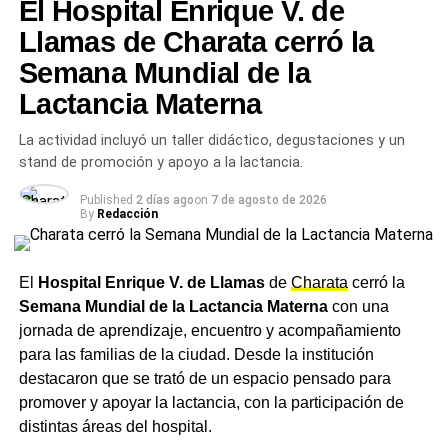
para el inicio de la semana
El Hospital Enrique V. de
Llamas de Charata cerró la
El
pronóstico
anticipa un nuevo enfriamiento a partir del
Semana Mundial de la
lunes, cuando la máxima bajará hasta los 15,4°C, con
una probabilidad de lluvias del 10%. La tendencia fresca
Lactancia Materna
continuará el martes, con una máxima de 14,3°C, y se
La actividad incluyó un taller didáctico, degustaciones y un
sostendrá hasta el miércoles, con una máxima de 16,6°C.
stand de promoción y apoyo a la lactancia.
El jueves se espera la jornada más fría de la semana, con
una máxima de 13,9°C y una probabilidad de lluvias del
Published
2 días ago
on
7 de agosto de 2026
20%, mientras que hacia el viernes y el sábado siguiente
By
Redacción
las temperaturas se recuperarían levemente, con una
chance de precipitaciones que treparía al 25% para esa
El
Hospital Enrique V. de Llamas
de
Charata
cerró la
fecha.
Semana Mundial de la Lactancia Materna
con una
Ante el descenso de temperaturas previsto para los
jornada de aprendizaje, encuentro y acompañamiento
próximos días, se recomienda a los vecinos de Charata
para las familias de la ciudad. Desde la institución
abrigarse adecuadamente, en especial durante las horas
destacaron que se trató de un espacio pensado para
de la madrugada.
promover y apoyar la lactancia, con la participación de
distintas áreas del hospital.
Más
noticias de Charata
en
CharataChaco.Net.