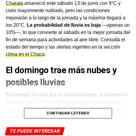
Charata
amaneció este sábado 13 de junio con 9°C y
cielo mayormente nublado, pero las condiciones
mejorarán a lo largo de la jornada y la máxima llegará a
los 20°C.
La probabilidad de lluvia es baja
—apenas un
10%—, lo que convierte al sábado en la mejor jornada del
fin de semana para actividades al aire libre. Consultá el
estado del tiempo y las alertas vigentes en la sección
clima en el Chaco
.
El domingo trae más nubes y
posibles lluvias
El domingo 14 marcará un cambio notable: la máxima no
superará los 16°C y la probabilidad de precipitaciones
sube al 35%, el valor más alto de la semana.
Quienes
CONTINUAR LEYENDO
tengan actividades programadas para el domingo al
aire libre deberán tenerlo en cuenta.
TE PUEDE INTERESAR