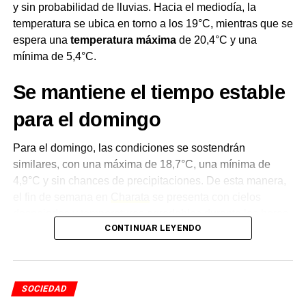
y sin probabilidad de lluvias. Hacia el mediodía, la
temperatura se ubica en torno a los 19°C, mientras que se
espera una
temperatura máxima
de 20,4°C y una
mínima de 5,4°C.
Se mantiene el tiempo estable
para el domingo
Para el domingo, las condiciones se sostendrán
similares, con una máxima de 18,7°C, una mínima de
4,9°C y sin chances de precipitaciones. De esta manera,
el fin de semana en
Charata
se presenta con cielos
despejados y temperaturas agradables durante las horas
CONTINUAR LEYENDO
del mediodía, aunque con marcas bajas hacia la
madrugada.
Un nuevo descenso térmico
SOCIEDAD