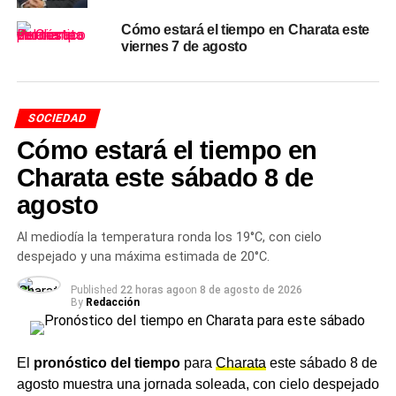
Cómo estará el tiempo en Charata este
TEMAS RELACIONADOS
viernes 7 de agosto
CLIMA EN CHARATA HOY
NOTICIAS CHARATA
NOTICIAS DE CHARATA CHACO HOY
TIEMPO CHACO JUNIO 2026
ACTUALIDAD
SOCIEDAD
Charata celebra el Día de la Bandera el 20 de
junio con un acto en el Paseo del Sol y la
Cómo estará el tiempo en
Promesa de Lealtad de alumnos de todo el
Charata este sábado 8 de
Departamento Chacabuco
agosto
NOTICIAS
Charata cerró el viernes con la visita de Zdero, el
Al mediodía la temperatura ronda los 19°C, con cielo
anuncio de viviendas y un homenaje a los héroes
despejado y una máxima estimada de 20°C.
de Malvinas en la Escuela 173
Published
22 horas ago
on
8 de agosto de 2026
By
Redacción
El
pronóstico del tiempo
para
Charata
este sábado 8 de
agosto muestra una jornada soleada, con cielo despejado