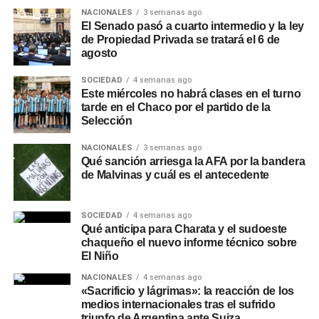
Especialistas del sector señalan que la forma de servido
NACIONALES
3 semanas ago
resulta determinante para apreciar los aromas y evitar
El Senado pasó a cuarto intermedio y la ley
molestias digestivas. La presencia de dos dedos de
de Propiedad Privada se tratará el 6 de
espuma es obligatoria para proteger la bebida del
agosto
contacto con el oxígeno y retener la gasificación.
SOCIEDAD
4 semanas ago
Este miércoles no habrá clases en el turno
A su vez, recomiendan volcar siempre el contenido dentro
tarde en el Chaco por el partido de la
de un vaso o copa. Esta práctica permite la liberación del
Selección
exceso de gas carbónico, reduciendo la sensación de
NACIONALES
3 semanas ago
pesadez e hinchazón y resaltando las notas del lúpulo y
Qué sanción arriesga la AFA por la bandera
la cebada.
de Malvinas y cuál es el antecedente
Podés consultar más informes de consumo, tendencias
SOCIEDAD
4 semanas ago
urbanas y notas de
Sociedad
en nuestro
sitio web
.
Qué anticipa para Charata y el sudoeste
chaqueño el nuevo informe técnico sobre
El Niño
NACIONALES
4 semanas ago
«Sacrificio y lágrimas»: la reacción de los
medios internacionales tras el sufrido
triunfo de Argentina ante Suiza