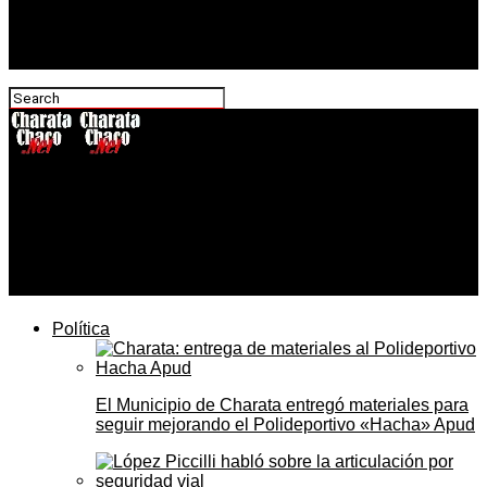
CharataChaco.Net
Charata cerró el viernes con la visita de Zdero, el
anuncio de viviendas y un homenaje a los héroes de
Malvinas en la Escuela 173
Política
El Municipio de Charata entregó materiales para
seguir mejorando el Polideportivo «Hacha» Apud