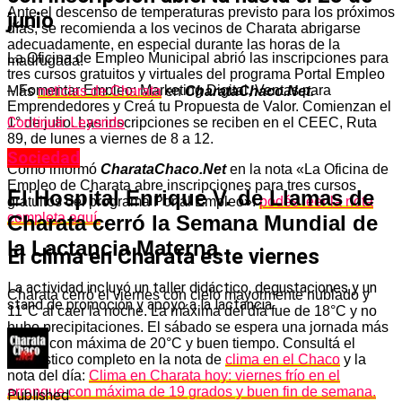
Ante el descenso de temperaturas previsto para los próximos
junio
días, se recomienda a los vecinos de Charata abrigarse
adecuadamente, en especial durante las horas de la
La Oficina de Empleo Municipal abrió las inscripciones para
madrugada.
tres cursos gratuitos y virtuales del programa Portal Empleo
– Fomentar Empleo: Marketing Digital, Ventas para
Más
noticias de Charata
en
CharataChaco.Net.
Emprendedores y Creá tu Propuesta de Valor. Comienzan el
Continuar Leyendo
1° de julio. Las inscripciones se reciben en el CEEC, Ruta
89, de lunes a viernes de 8 a 12.
Sociedad
Como informó
CharataChaco.Net
en la nota «La Oficina de
Empleo de Charata abre inscripciones para tres cursos
El Hospital Enrique V. de Llamas de
gratuitos del programa Portal Empleo»:
podés leer la nota
completa aquí.
Charata cerró la Semana Mundial de
la Lactancia Materna
El clima en Charata este viernes
La actividad incluyó un taller didáctico, degustaciones y un
Charata cerró el viernes con cielo mayormente nublado y
stand de promoción y apoyo a la lactancia.
11°C al caer la noche. La máxima del día fue de 18°C y no
hubo precipitaciones. El sábado se espera una jornada más
cálida con máxima de 20°C y buen tiempo. Consultá el
pronóstico completo en la nota de
clima en el Chaco
y la
nota del día:
Clima en Charata hoy: viernes frío en el
arranque con máxima de 19 grados y buen fin de semana.
Published