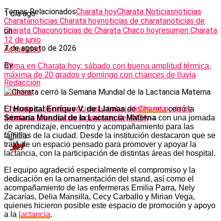
Temas Relacionados
Charata hoy
Charata Noticias
noticias
1 día ago
Charata
noticias Charata hoy
noticias de charata
noticias de
Charata Chaco
noticias de Charata Chaco hoy
resumen Charata
on
12 de junio
7 de agosto de 2026
Actualidad
By
Clima en Charata hoy: sábado con buena amplitud térmica,
máxima de 20 grados y domingo con chances de lluvia
Redacción
Noticias
El
Hospital Enrique V. de Llamas
de
Charata
cerró la
Charata capacitó a vecinos y trabajadores en poda de
Semana Mundial de la Lactancia Materna
con una jornada
arbolado urbano con ingenieros del INTA
de aprendizaje, encuentro y acompañamiento para las
familias de la ciudad. Desde la institución destacaron que se
trató de un espacio pensado para promover y apoyar la
lactancia, con la participación de distintas áreas del hospital.
El equipo agradeció especialmente el compromiso y la
dedicación en la ornamentación del stand, así como el
acompañamiento de las enfermeras Emilia Parra, Nely
Zacarías, Delia Mansilla, Cecy Carballo y Mirian Vega,
quienes hicieron posible este espacio de promoción y apoyo
a la
lactancia
.