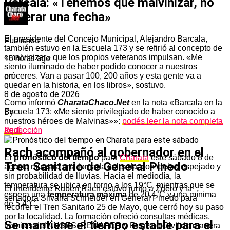
Barcala: «Tenemos que malvinizar, no
esperar una fecha»
El presidente del Concejo Municipal, Alejandro Barcala,
Published
también estuvo en la Escuela 173 y se refirió al concepto de
«malvinizar» que los propios veteranos impulsan. «Me
16 horas ago
siento iluminado de haber podido conocer a nuestros
on
próceres. Van a pasar 100, 200 años y esta gente va a
quedar en la historia, en los libros», sostuvo.
8 de agosto de 2026
Como informó
CharataChaco.Net
en la nota «Barcala en la
By
Escuela 173: «Me siento privilegiado de haber conocido a
nuestros héroes de Malvinas»»:
podés leer la nota completa
Redacción
aquí.
Rach acompañó al gobernador en el
El
pronóstico del tiempo
para
Charata
este sábado 8 de
Tren Sanitario de General Pinedo
agosto muestra una jornada soleada, con cielo despejado y
sin probabilidad de lluvias. Hacia el mediodía, la
temperatura se ubica en torno a los 19°C, mientras que se
El intendente Rubén Rach estuvo junto a Zdero y la
espera una
temperatura máxima
de 20,4°C y una mínima
senadora Silvana Schneider en General Pinedo para
de 5,4°C.
recorrer el Tren Sanitario 25 de Mayo, que cerró hoy su paso
por la localidad. La formación ofreció consultas médicas,
Se mantiene el tiempo estable para el
trámites del ANSES, RENAPER y Registro Civil de manera