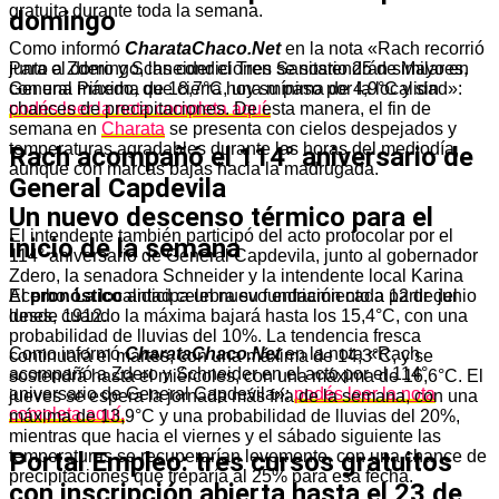
gratuita durante toda la semana.
domingo
Como informó
CharataChaco.Net
en la nota «Rach recorrió
junto a Zdero y Schneider el Tren Sanitario 25 de Mayo en
Para el domingo, las condiciones se sostendrán similares,
General Pinedo, que cierra hoy su paso por la localidad»:
con una máxima de 18,7°C, una mínima de 4,9°C y sin
podés leer la nota completa aquí.
chances de precipitaciones. De esta manera, el fin de
semana en
Charata
se presenta con cielos despejados y
temperaturas agradables durante las horas del mediodía,
Rach acompañó el 114° aniversario de
aunque con marcas bajas hacia la madrugada.
General Capdevila
Un nuevo descenso térmico para el
El intendente también participó del acto protocolar por el
inicio de la semana
114° aniversario de General Capdevila, junto al gobernador
Zdero, la senadora Schneider y la intendente local Karina
Acerbo. La localidad celebra su fundación cada 12 de junio
El
pronóstico
anticipa un nuevo enfriamiento a partir del
desde 1912.
lunes, cuando la máxima bajará hasta los 15,4°C, con una
probabilidad de lluvias del 10%. La tendencia fresca
Como informó
CharataChaco.Net
en la nota «Rach
continuará el martes, con una máxima de 14,3°C, y se
acompañó a Zdero y Schneider en el acto por el 114°
sostendrá hasta el miércoles, con una máxima de 16,6°C. El
aniversario de General Capdevila»:
podés leer la nota
jueves se espera la jornada más fría de la semana, con una
completa aquí.
máxima de 13,9°C y una probabilidad de lluvias del 20%,
mientras que hacia el viernes y el sábado siguiente las
Portal Empleo: tres cursos gratuitos
temperaturas se recuperarían levemente, con una chance de
precipitaciones que treparía al 25% para esa fecha.
con inscripción abierta hasta el 23 de