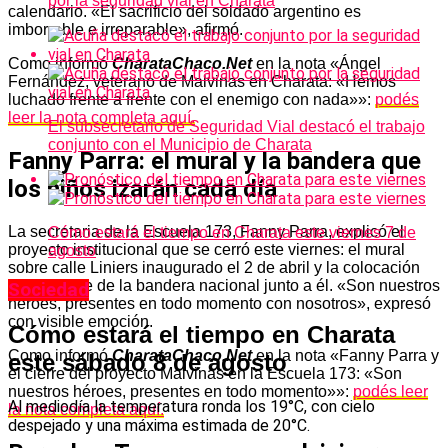
por la seguridad vial en Charata
calendario. «El sacrificio del soldado argentino es
imborrable e irreparable», afirmó.
Como informó
CharataChaco.Net
en la nota «Ángel
Fernández, veterano de Malvinas en Charata: «Hemos
luchado frente a frente con el enemigo con nada»»:
podés
leer la nota completa aquí.
El subsecretario de Seguridad Vial destacó el trabajo
conjunto con el Municipio de Charata
Fanny Parra: el mural y la bandera que
los niños izarán cada día
La secretaria de la Escuela 173, Fanny Parra, explicó el
Cómo estará el tiempo en Charata este viernes 7 de
proyecto institucional que se cerró este viernes: el mural
agosto
sobre calle Liniers inaugurado el 2 de abril y la colocación
permanente de la bandera nacional junto a él. «Son nuestros
Sociedad
héroes, presentes en todo momento con nosotros», expresó
con visible emoción.
Cómo estará el tiempo en Charata
Como informó
CharataChaco.Net
en la nota «Fanny Parra y
este sábado 8 de agosto
el cierre del proyecto Malvinas en la Escuela 173: «Son
nuestros héroes, presentes en todo momento»»:
podés leer
Al mediodía la temperatura ronda los 19°C, con cielo
la nota completa aquí.
despejado y una máxima estimada de 20°C.