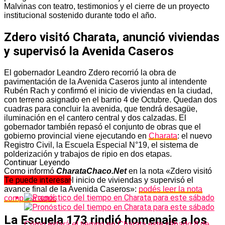
Malvinas con teatro, testimonios y el cierre de un proyecto
institucional sostenido durante todo el año.
Zdero visitó Charata, anunció viviendas
y supervisó la Avenida Caseros
El gobernador Leandro Zdero recorrió la obra de
pavimentación de la Avenida Caseros junto al intendente
Rubén Rach y confirmó el inicio de viviendas en la ciudad,
con terreno asignado en el barrio 4 de Octubre. Quedan dos
cuadras para concluir la avenida, que tendrá desagüe,
iluminación en el cantero central y dos calzadas. El
gobernador también repasó el conjunto de obras que el
gobierno provincial viene ejecutando en
Charata
: el nuevo
Registro Civil, la Escuela Especial N°19, el sistema de
polderización y trabajos de ripio en dos etapas.
Continuar Leyendo
Como informó
CharataChaco.Net
en la nota «Zdero visitó
Te puede interesar
Charata, anunció el inicio de viviendas y supervisó el
avance final de la Avenida Caseros»:
podés leer la nota
completa aquí.
La Escuela 173 rindió homenaje a los
Cómo estará el tiempo en Charata este sábado 8 de