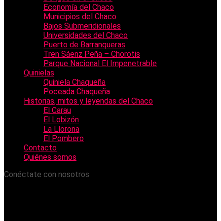
Economía del Chaco
Municipios del Chaco
Bajos Submeridionales
Universidades del Chaco
Puerto de Barranqueras
Tren Sáenz Peña – Chorotis
Parque Nacional El Impenetrable
Quinielas
Quiniela Chaqueña
Poceada Chaqueña
Historias, mitos y leyendas del Chaco
El Carau
El Lobizón
La Llorona
El Pombero
Contacto
Quiénes somos
Conéctate con nosotros