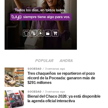
estudiantes
El intendente agradeció a los docentes por impulsar este
tipo de experiencias y a los chicos por la visita, y remarcó
que siempre es una satisfacción abrir las puertas del
Municipio para que conozcan de cerca cómo se trabaja y
para compartir un espacio de diálogo que fortalece el
vínculo con las
instituciones educativas
de
Charata
.
POPULAR
AHORA
SOCIEDAD
3 semanas ago
Tres chaqueños se repartieron el pozo
récord de la Poceada: ganaron más de
$291 millones
SOCIEDAD
3 semanas ago
Bienal del Chaco 2026: ya está disponible
la agenda oficial interactiva