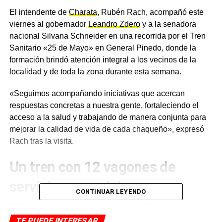
El intendente de
Charata
, Rubén Rach, acompañó este
viernes al gobernador
Leandro Zdero
y a la senadora
nacional Silvana Schneider en una recorrida por el Tren
Sanitario «25 de Mayo» en General Pinedo, donde la
formación brindó atención integral a los vecinos de la
localidad y de toda la zona durante esta semana.
«Seguimos acompañando iniciativas que acercan
respuestas concretas a nuestra gente, fortaleciendo el
acceso a la salud y trabajando de manera conjunta para
mejorar la calidad de vida de cada chaqueño», expresó
Rach tras la visita.
Un tren con 12 vagones de
servicios esenciales
CONTINUAR LEYENDO
El Tren 25 de Mayo opera en General Pinedo desde el
lunes 8 y hoy viernes 12 es su último día en la localidad.
TE PUEDE INTERESAR