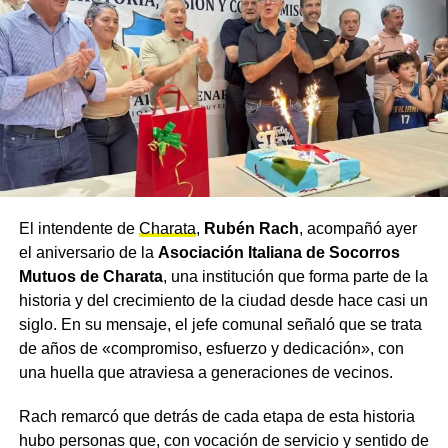
compromiso de defender la soberanía y el patrimonio
nacional, y convocaron también al oficialismo local a
acompañar el rechazo de la iniciativa. Gauna sostuvo
que, cuando se trata de defender la Argentina, las
diferencias políticas deben quedar de lado y prevalecer el
interés de todos los argentinos.
El planteo se realizó en el marco de las sesiones del
Concejo Municipal
de Charata, en la previa al
El intendente de
Charata
,
Rubén Rach
, acompañó ayer
tratamiento de la reforma en el Senado de la Nación.
el aniversario de la
Asociación Italiana de Socorros
Más
noticias de Charata
en
CharataChaco.Net.
Mutuos de Charata
, una institución que forma parte de la
historia y del crecimiento de la ciudad desde hace casi un
siglo. En su mensaje, el jefe comunal señaló que se trata
de años de «compromiso, esfuerzo y dedicación», con
una huella que atraviesa a generaciones de vecinos.
Rach remarcó que detrás de cada etapa de esta historia
hubo personas que, con vocación de servicio y sentido de