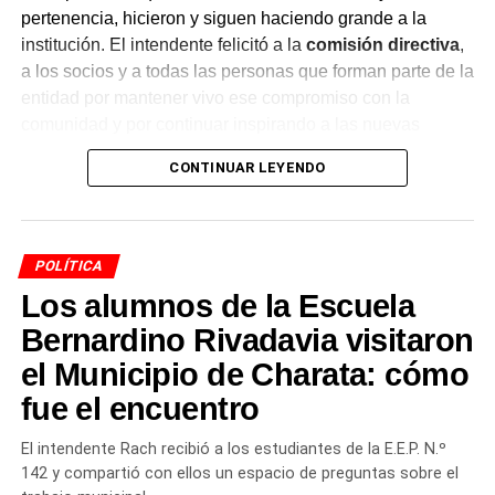
pertenencia, hicieron y siguen haciendo grande a la
institución. El intendente felicitó a la
comisión directiva
,
a los socios y a todas las personas que forman parte de la
entidad por mantener vivo ese compromiso con la
comunidad y por continuar inspirando a las nuevas
generaciones.
CONTINUAR LEYENDO
Casi un siglo de historia en
Charata
POLÍTICA
Los alumnos de la Escuela
La Asociación Italiana fue fundada el 4 de agosto de 1929
por un grupo de vecinos italianos reunidos en asamblea,
Bernardino Rivadavia visitaron
cuando Charata todavía formaba parte del entonces
el Municipio de Charata: cómo
Territorio Nacional del Chaco. Desde entonces, la
fue el encuentro
institución acompañó el desarrollo deportivo, cultural y
social de la ciudad, con el básquetbol como una de sus
El intendente Rach recibió a los estudiantes de la E.E.P. N.º
actividades históricas.
142 y compartió con ellos un espacio de preguntas sobre el