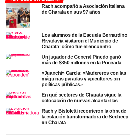
La formación ofrece consultorios médicos en
Rach acompañó a Asociación Italiana
de Charata en sus 97 años
especialidades como pediatría, odontología, oftalmología
y fonoaudiología, además de espacios de vacunación y
atención general de la salud. También cuenta con
oficinas para realizar trámites del RENAPER, ANSES y el
Los alumnos de la Escuela Bernardino
Rivadavia visitaron el Municipio de
Registro Civil
, una biblioteca, un microcine y actividades
Charata: cómo fue el encuentro
educativas y culturales abiertas a toda la comunidad.
Un jugador de General Pinedo ganó
El gobernador Zdero destacó este viernes la importancia
más de $350 millones en la Poceada
de estos operativos para federalizar la atención y
«Juanchi» García: «Madereros con las
garantizar el acceso a prestaciones fundamentales para
máquinas paradas y apicultores sin
las familias chaqueñas. En la misma jornada, el
políticas públicas»
mandatario también mencionó un dato sanitario
En qué sectores de Charata sigue la
relevante: la mortalidad infantil bajó en la provincia,
colocación de nuevas alcantarillas
particularmente en la región del
Impenetrable
, lo que
Rach y Bistoletti recorrieron la obra de
atribuyó al trabajo en prevención y acompañamiento de
la estación transformadora de Secheep
las familias.
en Charata