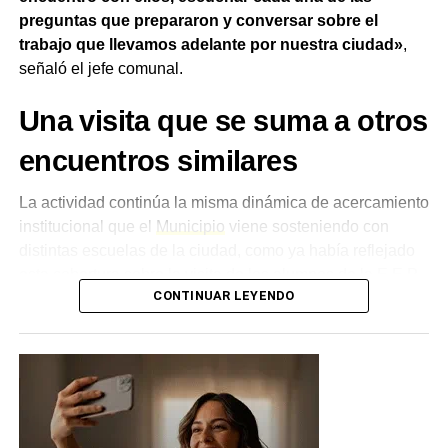
preguntas que prepararon y conversar sobre el
trabajo que llevamos adelante por nuestra ciudad»
,
señaló el jefe comunal.
Una visita que se suma a otros
encuentros similares
La actividad continúa la misma dinámica de acercamiento
institucional que el
Municipio
viene sosteniendo con
distintas escuelas de la ciudad, como ya había reflejado
esta cobertura sobre la visita de los
alumnos de la E.E.P.
CONTINUAR LEYENDO
N.º 173 «Malvinas Argentinas»
. Rach destacó en esta
ocasión la curiosidad y el entusiasmo de los estudiantes
de la Escuela 142:
«Su curiosidad, su entusiasmo y las
ganas de aprender nos motivan a seguir trabajando
con compromiso y responsabilidad».
Agradecimiento a docentes y