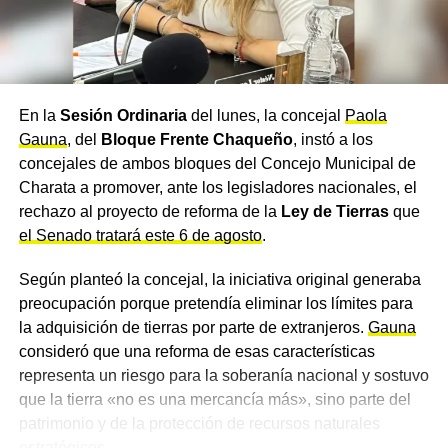
Chacabuco
, seguí nuestra cobertura actualizada.
TEMAS RELACIONADOS
GENERAL PINEDO
LEANDRO ZDERO
RUBÉN RACH
SALUD CHACO
SILVANA SCHNEIDER
TREN SANITARIO 25 DE MAYO
En la
Sesión Ordinaria
del lunes, la concejal
Paola
ACTUALIDAD
Gauna
, del
Bloque Frente Chaqueño
, instó a los
Carmen Delgado acompañó la apertura de las
concejales de ambos bloques del Concejo Municipal de
XXIII Jornadas de Genética Forense organizadas
Charata a promover, ante los legisladores nacionales, el
por el Superior Tribunal de Justicia del Chaco
rechazo al proyecto de reforma de la
Ley de Tierras
que
NOTICIAS
el Senado tratará este 6 de agosto
.
Zdero visitó Charata, anunció el inicio de
viviendas y supervisó el avance final de la
Según planteó la concejal, la iniciativa original generaba
Avenida Caseros
preocupación porque pretendía eliminar los límites para
la adquisición de tierras por parte de extranjeros.
Gauna
consideró que una reforma de esas características
representa un riesgo para la soberanía nacional y sostuvo
que la tierra «no es una mercancía más», sino parte del
patrimonio y de la protección de recursos naturales
estratégicos.