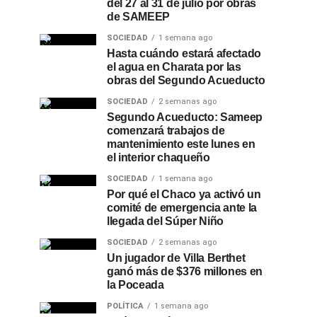
del 27 al 31 de julio por obras
de SAMEEP
SOCIEDAD
1 semana ago
Hasta cuándo estará afectado
el agua en Charata por las
obras del Segundo Acueducto
SOCIEDAD
2 semanas ago
Segundo Acueducto: Sameep
comenzará trabajos de
mantenimiento este lunes en
el interior chaqueño
SOCIEDAD
1 semana ago
Por qué el Chaco ya activó un
comité de emergencia ante la
llegada del Súper Niño
SOCIEDAD
2 semanas ago
Un jugador de Villa Berthet
ganó más de $376 millones en
la Poceada
POLÍTICA
1 semana ago