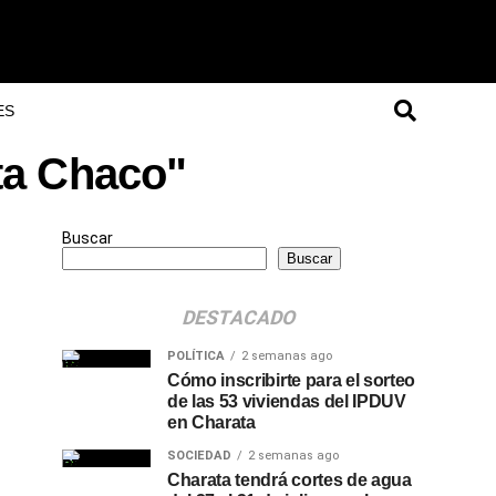
ES
ata Chaco"
Buscar
Buscar
DESTACADO
POLÍTICA
2 semanas ago
Cómo inscribirte para el sorteo
de las 53 viviendas del IPDUV
en Charata
SOCIEDAD
2 semanas ago
Charata tendrá cortes de agua