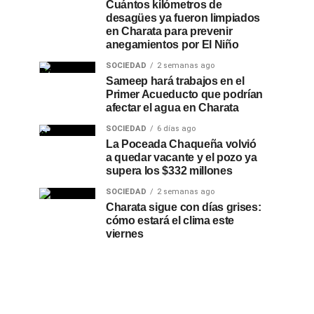
Cuántos kilómetros de
desagües ya fueron limpiados
en Charata para prevenir
anegamientos por El Niño
SOCIEDAD
2 semanas ago
Sameep hará trabajos en el
Primer Acueducto que podrían
afectar el agua en Charata
SOCIEDAD
6 días ago
La Poceada Chaqueña volvió
a quedar vacante y el pozo ya
supera los $332 millones
SOCIEDAD
2 semanas ago
Charata sigue con días grises:
cómo estará el clima este
viernes