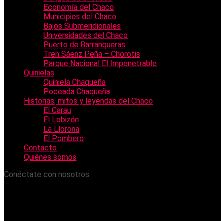
Economía del Chaco
Municipios del Chaco
Bajos Submeridionales
Universidades del Chaco
Puerto de Barranqueras
Tren Sáenz Peña – Chorotis
Parque Nacional El Impenetrable
Quinielas
Quiniela Chaqueña
Poceada Chaqueña
Historias, mitos y leyendas del Chaco
El Carau
El Lobizón
La Llorona
El Pombero
Contacto
Quiénes somos
Conéctate con nosotros