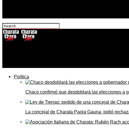
CharataChaco.Net
Clima en Charata hoy: viernes frío en el arranque con má
Política
Chaco confirmó que desdoblará las elecciones a 
La concejal de Charata Paola Gauna, pidió rechaza