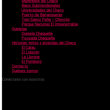
Municipios del Chaco
Bajos Submeridionales
Universidades del Chaco
Puerto de Barranqueras
Tren Sáenz Peña – Chorotis
Parque Nacional El Impenetrable
Quinielas
Quiniela Chaqueña
Poceada Chaqueña
Historias, mitos y leyendas del Chaco
El Carau
El Lobizón
La Llorona
El Pombero
Contacto
Quiénes somos
Conéctate con nosotros