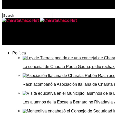
CharataChaco.Net
Alerta naranja por tormentas fuertes en Charata y el Chaco 
Política
La concejal de Charata Paola Gauna, pidió rechaza
Rach acompañó a Asociación Italiana de Charata 
Los alumnos de la Escuela Bernardino Rivadavia vi