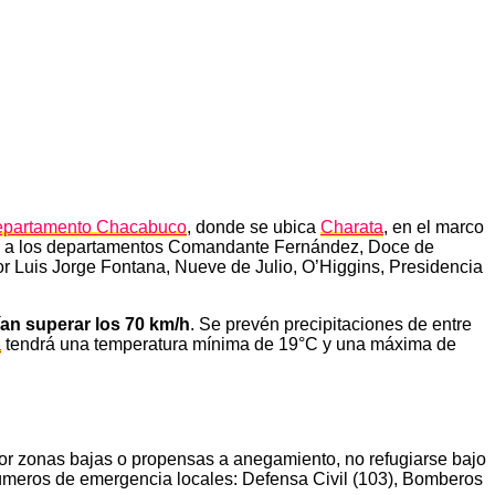
epartamento Chacabuco
, donde se ubica
Charata
, en el marco
bién a los departamentos Comandante Fernández, Doce de
or Luis Jorge Fontana, Nueve de Julio, O’Higgins, Presidencia
ían superar los 70 km/h
. Se prevén precipitaciones de entre
a
tendrá una temperatura mínima de 19°C y una máxima de
por zonas bajas o propensas a anegamiento, no refugiarse bajo
números de emergencia locales: Defensa Civil (103), Bomberos