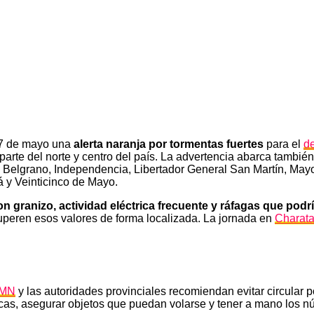
s 7 de mayo una
alerta naranja por tormentas fuertes
para el
d
n parte del norte y centro del país. La advertencia abarca tam
l Belgrano, Independencia, Libertador General San Martín, May
á y Veinticinco de Mayo.
n granizo, actividad eléctrica frecuente y ráfagas que podr
superen esos valores de forma localizada. La jornada en
Charat
MN
y las autoridades provinciales recomiendan evitar circular 
icas, asegurar objetos que puedan volarse y tener a mano los 