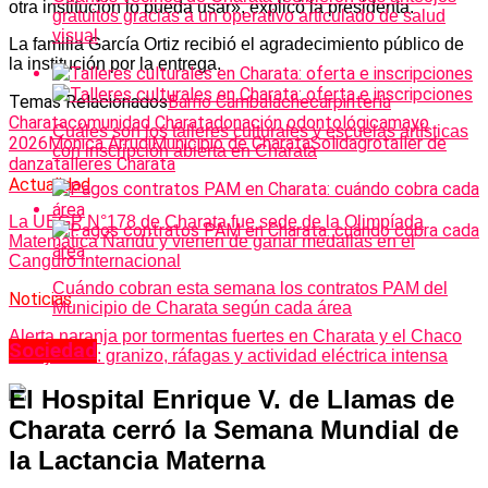
otra institución lo pueda usar», explicó la presidenta.
gratuitos gracias a un operativo articulado de salud
visual
La familia García Ortiz recibió el agradecimiento público de
la institución por la entrega.
Temas Relacionados
Barrio Cambalache
carpintería
Charata
comunidad Charata
donación odontológica
mayo
Cuáles son los talleres culturales y escuelas artísticas
2026
Monica Arrudi
Municipio de Charata
Solidagro
taller de
con inscripción abierta en Charata
danza
talleres Charata
Actualidad
La UEGP N°178 de Charata fue sede de la Olimpíada
Matemática Ñandú y vienen de ganar medallas en el
Canguro internacional
Cuándo cobran esta semana los contratos PAM del
Noticias
Municipio de Charata según cada área
Alerta naranja por tormentas fuertes en Charata y el Chaco
Sociedad
este jueves: granizo, ráfagas y actividad eléctrica intensa
El Hospital Enrique V. de Llamas de
Charata cerró la Semana Mundial de
la Lactancia Materna