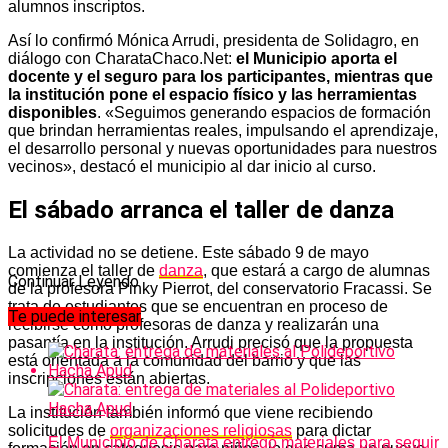
alumnos inscriptos.
Así lo confirmó Mónica Arrudi, presidenta de Solidagro, en
diálogo con CharataChaco.Net:
el Municipio aporta el
docente y el seguro para los participantes, mientras que
la institución pone el espacio físico y las herramientas
disponibles
. «Seguimos generando espacios de formación
que brindan herramientas reales, impulsando el aprendizaje,
el desarrollo personal y nuevas oportunidades para nuestros
vecinos», destacó el municipio al dar inicio al curso.
El sábado arranca el taller de danza
La actividad no se detiene. Este sábado 9 de mayo
comienza el taller de
danza
, que estará a cargo de alumnas
Continuar Leyendo
de la profesora Pinky Pierrot, del conservatorio Fracassi. Se
trata de estudiantes que se encuentran en proceso de
Te puede interesar
recibirse como profesoras de danza y realizarán una
pasantía en la institución. Arrudi precisó que la propuesta
está orientada a la comunidad del barrio y que las
inscripciones están abiertas.
La institución también informó que viene recibiendo
solicitudes de
organizaciones religiosas
para dictar
El Municipio de Charata entregó materiales para seguir