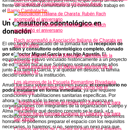
formación en catequesis para niños, lo que suma un nuevo
mejorando el Polideportivo «Hacha» Apud
frente de actividad comunitaria al ya consolidado trabajo en
el
Barrio Cambalache
.
Un consultorio odontológico en
donación
Rach acompañó a Asociación Italiana de Charata en
El otro hecho destacado de la jornada fue la
recepción de
sus 97 años
un sillón y consultorio odontológico completo, donado
por el doctor Miguel García y su hijo Agustín
. El
equipamiento estuvo vinculado históricamente a un proyecto
de educación bucal que Solidagro sostuvo durante años
junto a la familia García, y al quedar en desuso, la familia
decidió cederlo a la institución.
Los alumnos de la Escuela Bernardino Rivadavia
Arrudi fue clara sobre los próximos pasos:
el consultorio no
visitaron el Municipio de Charata: cómo fue el
podrá instalarse en forma inmediata
, ya que requiere
encuentro
condiciones y habilitaciones sanitarias específicas. Por
ahora, la institución lo tiene en resguardo y avanza en
conversaciones con integrantes de la organización Cuerpo y
Alma para definir qué destino concreto se le dará. «Lo
recibimos porque es una donación muy valiosa y queremos
honrarla. Si podemos preparar el espacio con los requisitos
necesarios, lo haremos; si no, seremos un nexo para que
Cuántos vecinos de Charata recibieron sus anteojos