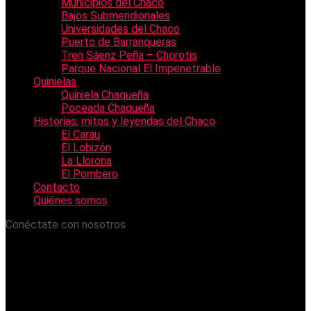
Municipios del Chaco
Bajos Submeridionales
Universidades del Chaco
Puerto de Barranqueras
Tren Sáenz Peña – Chorotis
Parque Nacional El Impenetrable
Quinielas
Quiniela Chaqueña
Poceada Chaqueña
Historias, mitos y leyendas del Chaco
El Carau
El Lobizón
La Llorona
El Pombero
Contacto
Quiénes somos
Conéctate con nosotros