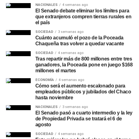
Quiénes participaron del
NACIONALES
4 semanas ago
El Senado debate eliminar los límites para
encuentro
que extranjeros compren tierras rurales en
el país
De la reunión participaron el intendente de Charata,
SOCIEDAD
3 semanas ago
Rubén Rach
; la jueza de Faltas Provincial, Eliana López
Cuánto acumuló el pozo de la Poceada
Chaqueña tras volver a quedar vacante
Piccilli; la jueza de Faltas Municipal, Gimena Vázquez; el
director de Zona Interior Charata, Antonio Rudaz; el
SOCIEDAD
4 semanas ago
secretario de Tránsito, Carlos Aoad; el jefe del 911, Juan
Tras repartir más de 800 millones entre tres
ganadores, la Poceada pone en juego $168
Antonio Cabrera; el representante de Policía Caminera,
millones el martes
Mario Sosa, y el presidente del Concejo Municipal,
ECONOMÍA
4 semanas ago
Alejandro Barcala.
Cómo será el aumento escalonado para
empleados públicos y jubilados del Chaco
Más
noticias de Charata
en
CharataChaco.Net.
hasta noviembre
NACIONALES
3 semanas ago
El Senado pasó a cuarto intermedio y la ley
de Propiedad Privada se tratará el 6 de
agosto
SOCIEDAD
4 semanas ago