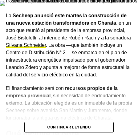
La
Secheep anunció este martes la construcción de
una nueva estación transformadora en Charata
, en un
acto que reunió al presidente de la empresa provincial,
José Bistoletti, al intendente Rubén Rach y a la senadora
Silvana Schneider
. La obra —que también incluye un
Centro de Distribución N° 2— se enmarca en el plan de
infraestructura energética impulsado por el gobernador
Leandro Zdero y apunta a mejorar de forma estructural la
calidad del servicio eléctrico en la ciudad.
El financiamiento será con
recursos propios de la
empresa provincial
, sin necesidad de endeudamiento
externo. La ubicación elegida es un inmueble de la propia
Secheep sobre avenida San Martín y Juramento, donde
funcionaba la antigua usina eléctrica de Charata.
CONTINUAR LEYENDO
Qué incluye la obra