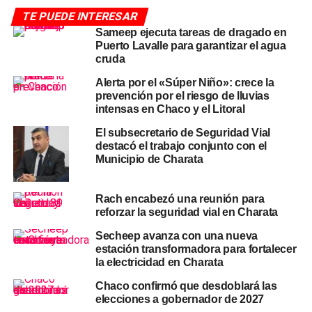
TE PUEDE INTERESAR
El proyecto contempla la construcción de una
estación
Sameep ejecuta tareas de dragado en
transformadora de rebaje de 33 a 13,2 KV
, equipada
Puerto Lavalle para garantizar el agua
con un transformador de potencia de
16 MVA
, junto a sus
cruda
sistemas de protección, maniobra, medición y
Alerta por el «Súper Niño»: crece la
telecomando, además de un cerco perimetral. La estación
prevención por el riesgo de lluvias
será abastecida mediante una nueva
línea aérea de
intensas en Chaco y el Litoral
media tensión de 33 KV con una extensión de 3.520
El subsecretario de Seguridad Vial
metros
, que se conectará desde la estación
destacó el trabajo conjunto con el
transformadora en alta tensión ya existente, más un tramo
Municipio de Charata
subterráneo de 100 metros.
Rach encabezó una reunión para
En paralelo, el
Centro de Distribución N° 2
incluirá una
reforzar la seguridad vial en Charata
línea subterránea de media tensión en 13,2 KV con
cuatro salidas, lo que permitirá alimentar nuevos
Secheep avanza con una nueva
estación transformadora para fortalecer
distribuidores y subestaciones en distintos sectores
la electricidad en Charata
urbanos.
Chaco confirmó que desdoblará las
Qué barrios se benefician
elecciones a gobernador de 2027