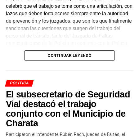
celebró que el trabajo se tome como una articulación, con
lazos que deben fortalecerse siempre entre la autoridad
de prevención y los juzgados, que son los que finalmente
sancionan las cuestiones que surgen del trabajo del
personal de tránsito, tanto del Juzgado de Faltas
municipal como de la Policía en conjunto con la Policía
Caminera.
CONTINUAR LEYENDO
Un convenio de intervención
articulada
POLÍTICA
El subsecretario de Seguridad
La funcionaria adelantó que se conversó sobre un
convenio de intervención articulada
, mediante el cual
Vial destacó el trabajo
el Juzgado de Faltas judicial y provincial tomaría
conjunto con el Municipio de
intervención en los procedimientos de tránsito. Según
Charata
explicó, el objetivo es trabajar de manera articulada y
fortalecer esos vínculos no solo para capacitar al
Participaron el intendente Rubén Rach, jueces de Faltas, el
personal a cargo de la tarea preventiva, sino también en