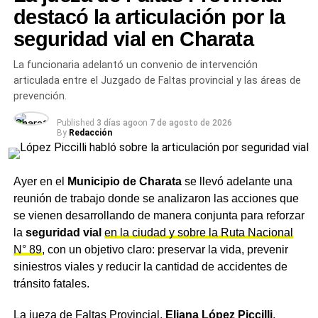
y crecen.
destacó la articulación por la
ACTUALIDAD
seguridad vial en Charata
Zdero expuso en el AmCham Summit 2026 y
Más
noticias de Charata
en
CharataChaco.Net.
afirmó que las exportaciones chaqueñas
crecieron cerca de un 45% en menos de dos
La funcionaria adelantó un convenio de intervención
años: aceite, miel, cuero, carbón y madera, los
articulada entre el Juzgado de Faltas provincial y las áreas de
productos que lideran el salto
prevención.
NOTICIAS
Published
3 días ago
on
7 de agosto de 2026
El intendente Rach tomó juramento a Patricia
By
Redacción
Lache como nueva secretaria de Gobierno y a
Gimena Vázquez como jueza de Faltas de
Charata
Ayer en el
Municipio de Charata
se llevó adelante una
reunión de trabajo donde se analizaron las acciones que
se vienen desarrollando de manera conjunta para reforzar
la
seguridad vial
en la ciudad y sobre la Ruta Nacional
N° 89
, con un objetivo claro: preservar la vida, prevenir
siniestros viales y reducir la cantidad de accidentes de
tránsito fatales.
La jueza de Faltas Provincial,
Eliana López Piccilli
,