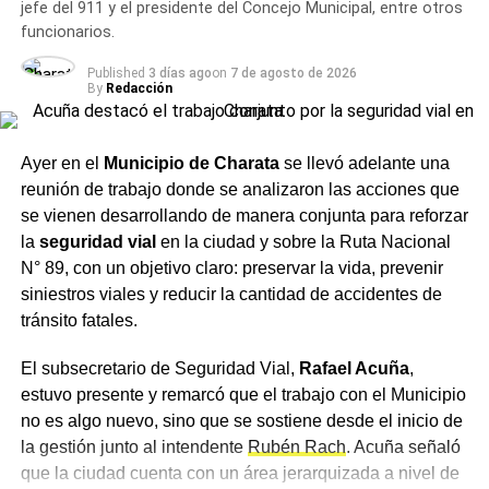
jefe del 911 y el presidente del Concejo Municipal, entre otros
la instancia posterior, de modo que se trate de un
funcionarios.
procedimiento legal que respete la garantía de las
personas involucradas.
Published
3 días ago
on
7 de agosto de 2026
By
Redacción
Un encuentro con distintas
Ayer en el
Municipio de Charata
se llevó adelante una
áreas
reunión de trabajo donde se analizaron las acciones que
se vienen desarrollando de manera conjunta para reforzar
Del encuentro participaron, además, el intendente de
la
seguridad vial
en la ciudad y sobre la Ruta Nacional
Charata
,
Rubén Rach
; el
subsecretario de Seguridad
N° 89, con un objetivo claro: preservar la vida, prevenir
Vial, Rafael Acuña
; la jueza de Faltas Municipal, Gimena
siniestros viales y reducir la cantidad de accidentes de
Vázquez; el director de Zona Interior Charata, Antonio
tránsito fatales.
Rudaz; el secretario de Tránsito, Carlos Aoad; el jefe del
911, Juan Antonio Cabrera; el representante de Policía
El subsecretario de Seguridad Vial,
Rafael Acuña
,
Caminera, Mario Sosa, y el presidente del Concejo
estuvo presente y remarcó que el trabajo con el Municipio
Municipal, Alejandro Barcala.
no es algo nuevo, sino que se sostiene desde el inicio de
la gestión junto al intendente
Rubén Rach
. Acuña señaló
Más
noticias de Charata
en
CharataChaco.Net.
que la ciudad cuenta con un área jerarquizada a nivel de