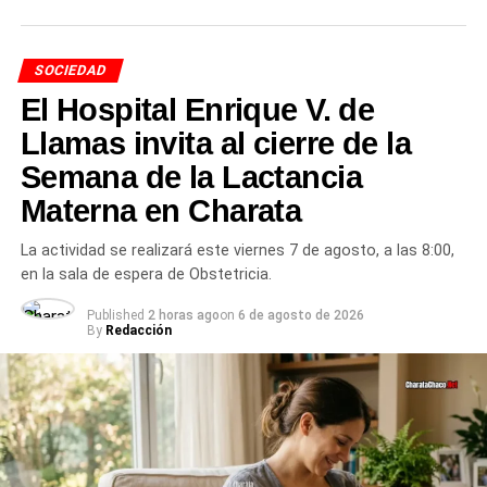
municipales
Desde el
Municipio
destacaron que estas acciones
SOCIEDAD
reflejan el compromiso de los trabajadores municipales,
El Hospital Enrique V. de
que responden con responsabilidad ante cada situación
para brindar soluciones y cuidar a toda la comunidad de
Llamas invita al cierre de la
Charata
.
Semana de la Lactancia
Más
Materna en Charata
noticias de Charata
en
CharataChaco.Net.
La actividad se realizará este viernes 7 de agosto, a las 8:00,
en la sala de espera de Obstetricia.
Published
2 horas ago
on
6 de agosto de 2026
By
Redacción