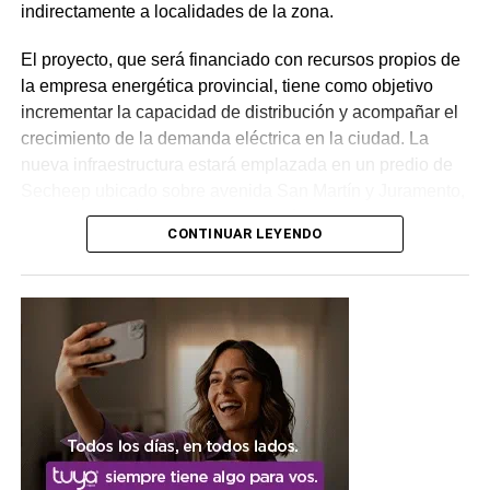
indirectamente a localidades de la zona.
El proyecto, que será financiado con recursos propios de
la empresa energética provincial, tiene como objetivo
incrementar la capacidad de distribución y acompañar el
crecimiento de la demanda eléctrica en la ciudad. La
nueva infraestructura estará emplazada en un predio de
Secheep ubicado sobre avenida San Martín y Juramento,
donde funcionó la antigua usina eléctrica.
CONTINUAR LEYENDO
Las características técnicas de
la obra
La obra contempla la construcción de una
estación
transformadora
de rebaje de 33 a 13,2 KV, equipada
con un transformador de potencia de 16 MVA y todos los
sistemas de protección, maniobra, medición y
telecomando necesarios para garantizar un