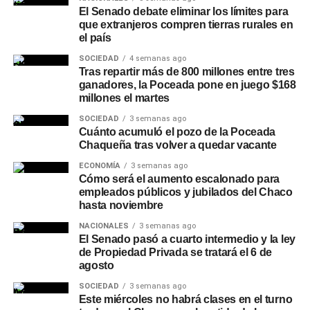
industrias de Charata
El Senado debate eliminar los límites para
que extranjeros compren tierras rurales en
La nueva infraestructura permitirá optimizar el
servicio
el país
eléctrico
en forma directa en la zona céntrica
SOCIEDAD
4 semanas ago
comprendida entre las calles Pringles y Liniers y entre
Tras repartir más de 800 millones entre tres
Caseros y Belgrano, además de mejorar el
ganadores, la Poceada pone en juego $168
millones el martes
abastecimiento en los barrios San Antonio, Cambalache,
4 de Octubre y Juan José Valle.
SOCIEDAD
3 semanas ago
Cuánto acumuló el pozo de la Poceada
Chaqueña tras volver a quedar vacante
El avance de los trabajos fue
supervisado por el
presidente saliente de Secheep, José Bistoletti, junto al
ECONOMÍA
3 semanas ago
intendente de Charata,
Cómo será el aumento escalonado para
Rubén Rach
. También
empleados públicos y jubilados del Chaco
participaron el vocal del Directorio de la empresa,
hasta noviembre
Germán Perelli; el asesor José Rodríguez y la gerente
NACIONALES
3 semanas ago
zonal, Alejandra Guerrero, quienes verificaron el
El Senado pasó a cuarto intermedio y la ley
desarrollo de una obra considerada estratégica para el
de Propiedad Privada se tratará el 6 de
futuro energético de la ciudad.
agosto
SOCIEDAD
3 semanas ago
Más
noticias de Charata
en
CharataChaco.Net.
Este miércoles no habrá clases en el turno