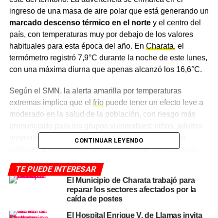
ingreso de una masa de aire polar que está generando un
marcado descenso térmico en el norte
y el centro del
país, con temperaturas muy por debajo de los valores
habituales para esta época del año. En
Charata
, el
termómetro registró 7,9°C durante la noche de este lunes,
con una máxima diurna que apenas alcanzó los 16,6°C.
Según el SMN, la alerta amarilla por temperaturas
extremas implica que el
frío
puede tener un efecto leve a
moderado en la salud de la población, con riesgo más
pronunciado para los grupos vulnerables: niños, adultos
mayores de 65 años y personas con enfermedades
CONTINUAR LEYENDO
crónicas. El organismo recomendó evitar la exposición
prolongada al frío en exteriores, abrigarse con varias
TE PUEDE INTERESAR
capas de ropa liviana, mantenerse en movimiento para
El Municipio de Charata trabajó para
generar calor corporal y mantener los ambientes
reparar los sectores afectados por la
calefaccionados de forma segura.
caída de postes
El Hospital Enrique V. de Llamas invita