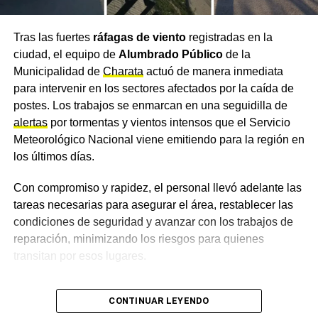
TEMAS RELACIONADOS
ALERTA AMARILLA CHACO
Tras las fuertes
ráfagas de viento
registradas en la
ALERTA SMN
CLIMA CHACO
CLIMA CHARATA JUNIO 2026
ciudad, el equipo de
Alumbrado Público
de la
FRÍO EXTREMO CHACO
NOTICIAS CHARATA
NOTICIAS DE CHARATA CHACO HOY
Municipalidad de
Charata
actuó de manera inmediata
TEMPERATURA CHARATA
para intervenir en los sectores afectados por la caída de
postes. Los trabajos se enmarcan en una seguidilla de
ACTUALIDAD
Clima en Charata hoy: madrugada polar con
alertas
por tormentas y vientos intensos que el Servicio
2,7°C y máxima de casi 18 grados este martes
Meteorológico Nacional viene emitiendo para la región en
los últimos días.
NOTICIAS
Charata: el Municipio advierte sobre una estafa
con venta de bolsas de residuos en la ciudad
Con compromiso y rapidez, el personal llevó adelante las
tareas necesarias para asegurar el área, restablecer las
condiciones de seguridad y avanzar con los trabajos de
reparación, minimizando los riesgos para quienes
transitan por esos lugares.
El trabajo de los equipos
CONTINUAR LEYENDO