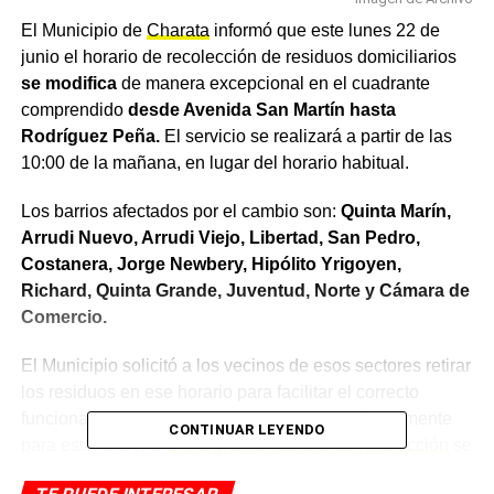
El Municipio de
Charata
informó que este lunes 22 de
junio el horario de recolección de residuos domiciliarios
se modifica
de manera excepcional en el cuadrante
comprendido
desde Avenida San Martín hasta
Rodríguez Peña.
El servicio se realizará a partir de las
10:00 de la mañana, en lugar del horario habitual.
Los barrios afectados por el cambio son:
Quinta Marín,
Arrudi Nuevo, Arrudi Viejo, Libertad, San Pedro,
Costanera, Jorge Newbery, Hipólito Yrigoyen,
Richard, Quinta Grande, Juventud, Norte y Cámara de
Comercio.
El Municipio solicitó a los vecinos de esos sectores retirar
los residuos en ese horario para facilitar el correcto
funcionamiento del servicio. El cambio rige únicamente
CONTINUAR LEYENDO
para este lunes; el
cronograma habitual de recolección
se
retoma con normalidad a partir del martes.