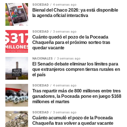
centrados en el tendido de la línea aérea de media
SOCIEDAD
4 semanas ago
tensión de 33 KV, mientras que posteriormente se
Bienal del Chaco 2026: ya está disponible
avanzará con la construcción de la estación
la agenda oficial interactiva
transformadora.
SOCIEDAD
3 semanas ago
Beneficios para vecinos e
Cuánto quedó el pozo de la Poceada
Chaqueña para el próximo sorteo tras
industrias de Charata
quedar vacante
NACIONALES
3 semanas ago
La nueva infraestructura permitirá optimizar el
servicio
El Senado debate eliminar los límites para
eléctrico
en forma directa en la zona céntrica
que extranjeros compren tierras rurales en
comprendida entre las calles Pringles y Liniers y entre
el país
Caseros y Belgrano, además de mejorar el
SOCIEDAD
4 semanas ago
abastecimiento en los barrios San Antonio, Cambalache,
Tras repartir más de 800 millones entre tres
4 de Octubre y Juan José Valle.
ganadores, la Poceada pone en juego $168
millones el martes
El avance de los trabajos fue
supervisado por el
SOCIEDAD
3 semanas ago
presidente saliente de Secheep, José Bistoletti, junto al
Cuánto acumuló el pozo de la Poceada
intendente de Charata,
Rubén Rach
. También
Chaqueña tras volver a quedar vacante