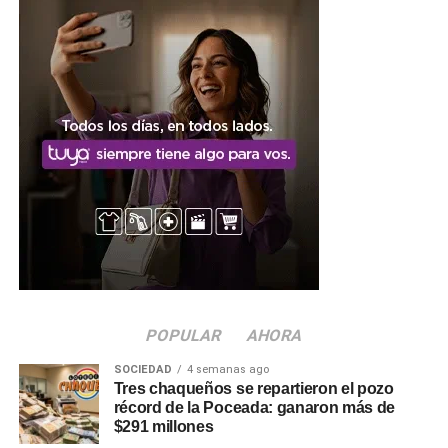
la obra
La obra contempla la construcción de una
estación
transformadora
de rebaje de 33 a 13,2 KV, equipada
con un transformador de potencia de 16 MVA y todos los
sistemas de protección, maniobra, medición y
telecomando necesarios para garantizar un
funcionamiento seguro y eficiente. Será alimentada por
una nueva línea aérea de media tensión de 33 KV, con
una extensión de 3.520 metros, que se conectará con la
nueva estación transformadora de alta tensión ya
construida, además de un tramo de línea subterránea de
100 metros.
En paralelo, se construirá una línea subterránea de media
POPULAR
AHORA
tensión de 13,2 KV con cuatro salidas destinadas a
SOCIEDAD
4 semanas ago
abastecer nuevos distribuidores y subestaciones,
Tres chaqueños se repartieron el pozo
fortaleciendo el suministro en distintos sectores de la
récord de la Poceada: ganaron más de
$291 millones
ciudad. En esta primera etapa, los trabajos están