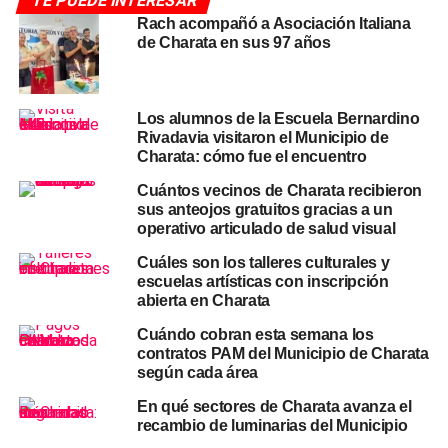
TE PUEDE INTERESAR
Para consultar los días y horarios regulares de
Rach acompañó a Asociación Italiana
de Charata en sus 97 años
recolección por barrio, podés revisar el cronograma
completo publicado por el
Municipio de Charata
. Para
seguir todas las
noticias de Charata
, seguí la cobertura
Los alumnos de la Escuela Bernardino
actualizada de
CharataChaco.Net.
Rivadavia visitaron el Municipio de
Charata: cómo fue el encuentro
TEMAS RELACIONADOS
BARRIOS CHARATA
BASURA CHARATA
Cuántos vecinos de Charata recibieron
HORARIO RECOLECCIÓN LUNES
MUNICIPIO DE CHARATA
RECOLECCIÓN RESIDUOS CHARATA
sus anteojos gratuitos gracias a un
SERVICIOS URBANOS CHARATA
operativo articulado de salud visual
ACTUALIDAD
Cuáles son los talleres culturales y
Héctor Solohoy pasó por Charata con su
escuelas artísticas con inscripción
proyecto Atre-Verse: inclusión y empatía
abierta en Charata
pedaleando en bicicleta tándem
Cuándo cobran esta semana los
contratos PAM del Municipio de Charata
NOTICIAS
según cada área
El solsticio de invierno 2026 en Argentina fue el
domingo a las 5:24 y marcó el día más corto del
En qué sectores de Charata avanza el
año
recambio de luminarias del Municipio