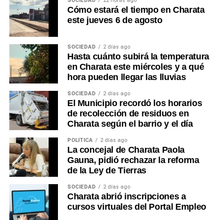
SOCIEDAD
22 horas ago
Cómo estará el tiempo en Charata
este jueves 6 de agosto
SOCIEDAD
2 días ago
Hasta cuánto subirá la temperatura
en Charata este miércoles y a qué
hora pueden llegar las lluvias
SOCIEDAD
2 días ago
El Municipio recordó los horarios
de recolección de residuos en
Charata según el barrio y el día
POLÍTICA
2 días ago
La concejal de Charata Paola
Gauna, pidió rechazar la reforma
de la Ley de Tierras
SOCIEDAD
2 días ago
Charata abrió inscripciones a
cursos virtuales del Portal Empleo