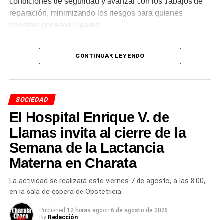
condiciones de seguridad y avanzar con los trabajos de
reparación, minimizando los riesgos para quienes
transitan por esos lugares.
El trabajo de los equipos
CONTINUAR LEYENDO
municipales
Desde el
Municipio
destacaron que estas acciones
SOCIEDAD
reflejan el compromiso de los trabajadores municipales,
El Hospital Enrique V. de
que responden con responsabilidad ante cada situación
para brindar soluciones y cuidar a toda la comunidad de
Llamas invita al cierre de la
Charata
.
Semana de la Lactancia
Más
Materna en Charata
noticias de Charata
en
CharataChaco.Net.
La actividad se realizará este viernes 7 de agosto, a las 8:00,
en la sala de espera de Obstetricia.
Published
12 horas ago
on
6 de agosto de 2026
By
Redacción