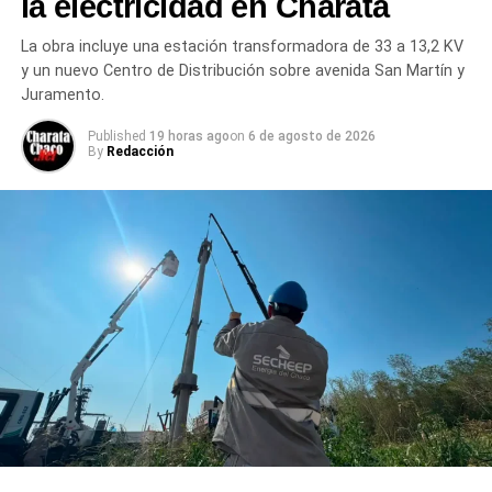
la electricidad en Charata
familias y a la sociedad en su conjunto.
La obra incluye una estación transformadora de 33 a 13,2 KV
Más
noticias de Charata
en
CharataChaco.Net.
y un nuevo Centro de Distribución sobre avenida San Martín y
Juramento.
Published
19 horas ago
on
6 de agosto de 2026
By
Redacción