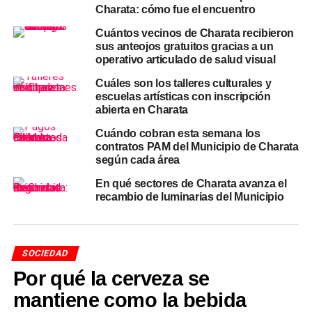
Charata: cómo fue el encuentro
B° Malvinas
Cuántos vecinos de Charata recibieron
B° Don Elías
sus anteojos gratuitos gracias a un
operativo articulado de salud visual
B° AMUDOCH
Cuáles son los talleres culturales y
escuelas artísticas con inscripción
B° Itatí
abierta en Charata
Quinta Canella
Cuándo cobran esta semana los
contratos PAM del Municipio de Charata
según cada área
B° Las Calandrias
En qué sectores de Charata avanza el
Quinta Pirulo Ríos
recambio de luminarias del Municipio
Quinta Rasich
Martes y jueves
SOCIEDAD
Por qué la cerveza se
B° España
mantiene como la bebida