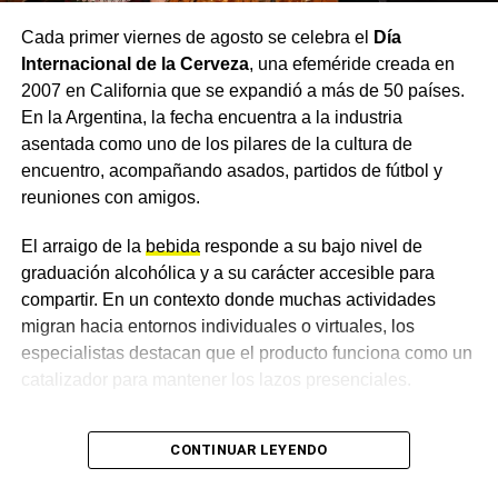
Cada primer viernes de agosto se celebra el
Día
B° Judicial
Internacional de la Cerveza
, una efeméride creada en
2007 en California que se expandió a más de 50 países.
B° Siecocha
En la Argentina, la fecha encuentra a la industria
asentada como uno de los pilares de la cultura de
B° San Juan
encuentro, acompañando asados, partidos de fútbol y
Turno tarde — 12:30 hs
reuniones con amigos.
Lunes, miércoles y viernes
El arraigo de la
bebida
responde a su bajo nivel de
graduación alcohólica y a su carácter accesible para
Cuadrado comprendido entre las calles San Martín,
compartir. En un contexto donde muchas actividades
Rodríguez Peña
, Juramento y Pueyrredón, más los
migran hacia entornos individuales o virtuales, los
siguientes barrios y quintas:
especialistas destacan que el producto funciona como un
catalizador para mantener los lazos presenciales.
Quinta Marín
Cambios en las preferencias y
CONTINUAR LEYENDO
B° Hipólito Yrigoyen
el auge de las opciones sin