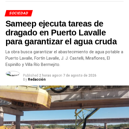
B° Arrudi
alcohol
SOCIEDAD
B° Richard
Durante los últimos años, el perfil del consumidor
Sameep ejecuta tareas de
B° Libertad
argentino atravesó una transformación visible. Si bien las
dragado en Puerto Lavalle
variedades tradicionales rubias sostienen el mayor
Quinta Grande
para garantizar el agua cruda
volumen de ventas, se consolidó la búsqueda de nuevos
estilos artesanales, combinaciones gastronómicas y
B° San Pedro
La obra busca garantizar el abastecimiento de agua potable a
alternativas de menor graduación.
Puerto Lavalle, Fortín Lavalle, J. J. Castelli, Miraflores, El
B° Juventud
Espinillo y Villa Río Bermejito.
Entre las tendencias de
Published
2 horas ago
on
7 de agosto de 2026
B° Costanera
mercado sobresalen los
By
Redacción
B° Norte
siguientes aspectos:
B° Jorge Newbery
Crecimiento del segmento sin alcohol: Las
variantes 0.0% ganaron terreno entre consumidores
B° Cámara de Comercio
que buscan balancear hidratación o conducir sin
Martes y jueves
riesgos sin abandonar el ritual social.