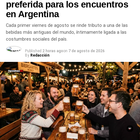
preferida para los encuentros
B° Papa Francisco
en Argentina
B° Residencial
Cada primer viernes de agosto se rinde tributo a una de las
B° Kukis
bebidas más antiguas del mundo, íntimamente ligada a las
costumbres sociales del país.
B° Centenario
Published
2 horas ago
on
7 de agosto de 2026
By
Redacción
B° Los Girasoles
B° Ulm
B° Eucaliptus
B° Municipal
B° La Curva
Quinta Mock
B° Juan D. Perón