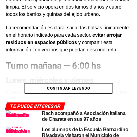
limpia. El servicio opera en dos turnos diarios y cubre
todos los barrios y quintas del ejido urbano.
La recomendación es clara: sacar las bolsas únicamente
en el horario indicado para cada sector,
evitar arrojar
residuos en espacios públicos
y compartir esta
información con vecinos que puedan desconocerla.
Turno mañana — 6:00 hs
Lunes, miércoles y viernes
CONTINUAR LEYENDO
Cuadrado comprendido entre las calles Liniers, Pringles,
Belgrano y Caseros, más los siguientes barrios y quintas:
TE PUEDE INTERESAR
Rach acompañó a Asociación Italiana
B° San Martín
de Charata en sus 97 años
B° Mocobí
Los alumnos de la Escuela Bernardino
Rivadavia visitaron el Municipio de