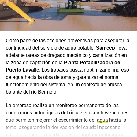
Mapeo de maridajes: La cerveza amplió su
B° Esperanza
presencia en la gastronomía formal, combinándose
con carnes a las brasas, pastas e incluso postres.
B° Aipo
Canales de compra directos: Las plataformas de
B° J. J. Valle
envío a domicilio registraron subas constantes en
Como parte de las acciones preventivas para asegurar la
la demanda, especialmente durante eventos
continuidad del servicio de agua potable,
Sameep
lleva
B° San Antonio
deportivos de gran escala.
adelante tareas de dragado mecánico y canalización en
la zona de captación de la
Planta Potabilizadora de
B° Cambalache
Secretos para servirla y
Puerto Lavalle
. Los trabajos buscan optimizar el ingreso
de agua hacia la obra de toma y garantizar el normal
conservar la calidad
B° 4 de Octubre
funcionamiento del sistema, en un contexto de brusca
bajante del río Bermejo.
B° 45 Viviendas
Especialistas del sector señalan que la forma de servido
resulta determinante para apreciar los aromas y evitar
La empresa realiza un monitoreo permanente de las
B° Coria
molestias digestivas. La presencia de dos dedos de
condiciones hidrológicas del río y ejecuta intervenciones
espuma es obligatoria para proteger la bebida del
Quinta Ledesma
que permiten mejorar el escurrimiento del
agua
hacia la
contacto con el oxígeno y retener la gasificación.
toma, asegurando la derivación del caudal necesario
B° Cecchini
para mantener las condiciones de
captación de agua
A su vez, recomiendan volcar siempre el contenido dentro