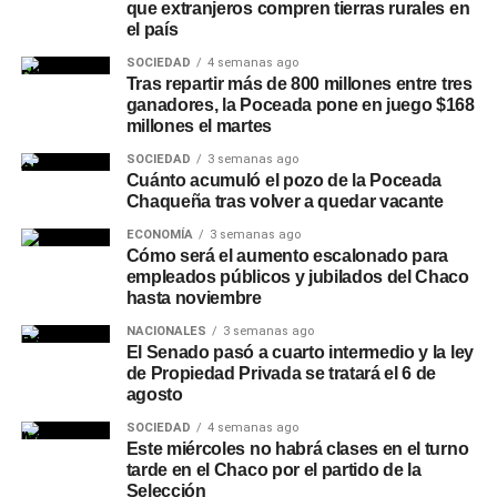
seguido de cerca por el sector agropecuario, ya que una
que extranjeros compren tierras rurales en
el país
mayor disponibilidad de humedad puede favorecer
determinados cultivos, pero los excesos hídricos pueden
SOCIEDAD
4 semanas ago
Tras repartir más de 800 millones entre tres
dificultar las labores rurales y generar problemas
ganadores, la Poceada pone en juego $168
sanitarios en la producción.
millones el martes
Chaco refuerza la limpieza de
SOCIEDAD
3 semanas ago
Cuánto acumuló el pozo de la Poceada
Chaqueña tras volver a quedar vacante
desagües y canales
ECONOMÍA
3 semanas ago
Cómo será el aumento escalonado para
Ante las perspectivas climáticas, en Chaco se realizan
empleados públicos y jubilados del Chaco
operativos preventivos de limpieza y mantenimiento de
hasta noviembre
desagües, canales y cauces
en distintos puntos de la
NACIONALES
3 semanas ago
provincia, con el objetivo de mejorar el escurrimiento y
El Senado pasó a cuarto intermedio y la ley
reducir el riesgo de anegamientos frente a lluvias
de Propiedad Privada se tratará el 6 de
intensas. Entre las intervenciones recientes se encuentra
agosto
la limpieza del riacho Arazá, en Barranqueras, donde
SOCIEDAD
4 semanas ago
Vialidad Provincial trabaja junto con la Administración
Este miércoles no habrá clases en el turno
tarde en el Chaco por el partido de la
Provincial del Agua y otras áreas del Gobierno.
Selección