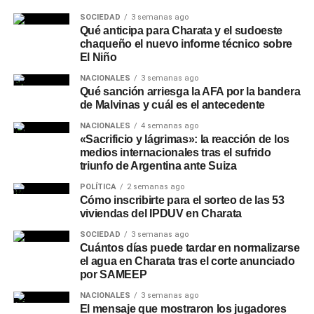
La Provincia también mantiene esquemas de
SOCIEDAD
3 semanas ago
Qué anticipa para Charata y el sudoeste
contingencia hídrica
y coordinación con municipios,
chaqueño el nuevo informe técnico sobre
Protección Civil y organismos técnicos para intervenir
El Niño
ante situaciones meteorológicas adversas, entre las que
NACIONALES
3 semanas ago
se incluyen el bombeo preventivo, el control de lagunas y
Qué sanción arriesga la AFA por la bandera
sistemas hídricos, y la limpieza de sectores que pueden
de Malvinas y cuál es el antecedente
dificultar la evacuación del agua. Los especialistas
NACIONALES
4 semanas ago
remarcan que las tendencias estacionales deben
«Sacrificio y lágrimas»: la reacción de los
complementarse con los pronósticos diarios y semanales,
medios internacionales tras el sufrido
triunfo de Argentina ante Suiza
por lo que recomiendan seguir las actualizaciones del
SMN a medida que se acerquen la primavera y el verano.
POLÍTICA
2 semanas ago
Cómo inscribirte para el sorteo de las 53
viviendas del IPDUV en Charata
SOCIEDAD
3 semanas ago
Cuántos días puede tardar en normalizarse
el agua en Charata tras el corte anunciado
por SAMEEP
NACIONALES
3 semanas ago
El mensaje que mostraron los jugadores