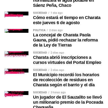
normalizará el agua potable en
Sáenz Peña, Chaco
SOCIEDAD
1 día ago
Cómo estará el tiempo en Charata
este jueves 6 de agosto
POLÍTICA
2 días ago
La concejal de Charata Paola
Gauna, pidió rechazar la reforma
de la Ley de Tierras
SOCIEDAD
2 días ago
Charata abrió inscripciones a
cursos virtuales del Portal Empleo
SOCIEDAD
2 días ago
El Municipio recordó los horarios
de recolección de residuos en
Charata según el barrio y el día
SOCIEDAD
3 horas ago
Un jugador de El Sauzalito se llevó
un millonario premio de la Poceada
Chaqueña