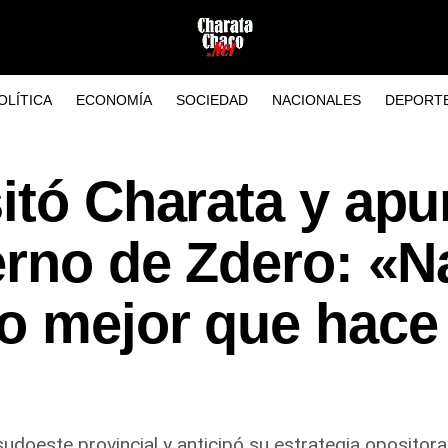
OLÍTICA
ECONOMÍA
SOCIEDAD
NACIONALES
DEPORT
itó Charata y apu
erno de Zdero: «N
do mejor que hace
sudoeste provincial y anticipó su estrategia opositora