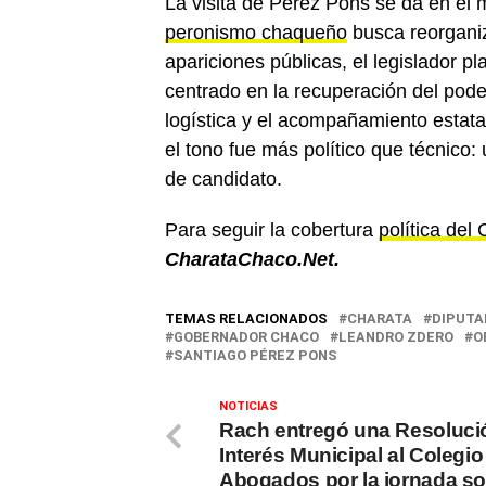
La visita de Pérez Pons se da en el m
peronismo chaqueño
busca reorganiz
apariciones públicas, el legislador 
centrado en la recuperación del poder 
logística y el acompañamiento estata
el tono fue más político que técnico: 
de candidato.
Para seguir la cobertura
política del
CharataChaco.Net.
TEMAS RELACIONADOS
CHARATA
DIPUTA
GOBERNADOR CHACO
LEANDRO ZDERO
O
SANTIAGO PÉREZ PONS
NOTICIAS
Rach entregó una Resoluci
Interés Municipal al Colegio
Abogados por la jornada s