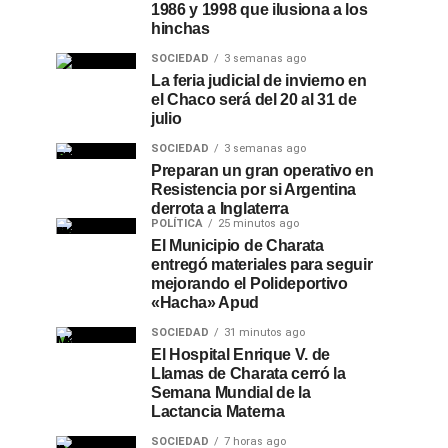
1986 y 1998 que ilusiona a los
hinchas
SOCIEDAD
3 semanas ago
La feria judicial de invierno en
el Chaco será del 20 al 31 de
julio
SOCIEDAD
3 semanas ago
Preparan un gran operativo en
Resistencia por si Argentina
derrota a Inglaterra
POLÍTICA
25 minutos ago
El Municipio de Charata
entregó materiales para seguir
mejorando el Polideportivo
«Hacha» Apud
SOCIEDAD
31 minutos ago
El Hospital Enrique V. de
Llamas de Charata cerró la
Semana Mundial de la
Lactancia Materna
SOCIEDAD
7 horas ago