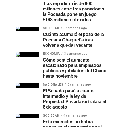
Tras repartir más de 800
millones entre tres ganadores,
la Poceada pone en juego
$168 millones el martes
SOCIEDAD
3 semanas ago
Cuánto acumuló el pozo de la
Poceada Chaqueña tras
volver a quedar vacante
ECONOMÍA
3 semanas ago
Cómo será el aumento
escalonado para empleados
públicos y jubilados del Chaco
hasta noviembre
NACIONALES
3 semanas ago
El Senado pasó a cuarto
intermedio y la ley de
Propiedad Privada se tratará el
6 de agosto
SOCIEDAD
4 semanas ago
Este miércoles no habrá