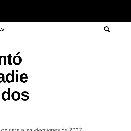
ES
ntó
adie
 dos
 de cara a las elecciones de 2027.