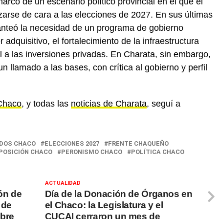
arco de un escenario político provincial en el que el
arse de cara a las elecciones de 2027. En sus últimas
planteó la necesidad de un programa de gobierno
adquisitivo, el fortalecimiento de la infraestructura
l a las inversiones privadas. En Charata, sin embargo,
un llamado a las bases, con crítica al gobierno y perfil
 Chaco
, y todas las
noticias de Charata
, seguí a
DOS CHACO
ELECCIONES 2027
FRENTE CHAQUEÑO
POSICIÓN CHACO
PERONISMO CHACO
POLÍTICA CHACO
ACTUALIDAD
ón de
Día de la Donación de Órganos en
 de
el Chaco: la Legislatura y el
obre
CUCAI cerraron un mes de