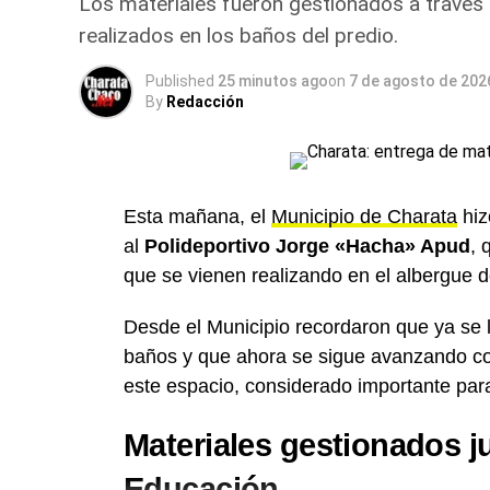
Los materiales fueron gestionados a través d
realizados en los baños del predio.
Published
25 minutos ago
on
7 de agosto de 202
By
Redacción
Esta mañana, el
Municipio de Charata
hiz
al
Polideportivo Jorge «Hacha» Apud
, 
que se vienen realizando en el albergue d
Desde el Municipio recordaron que ya se l
baños y que ahora se sigue avanzando con
este espacio, considerado importante para
Materiales gestionados ju
Educación