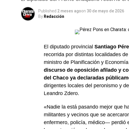
Published
2 meses ago
on
30 de mayo de 2026
By
Redacción
El diputado provincial
Santiago Pér
recorrida por distintas localidades de
ministro de Planificación y Economía
discurso de oposición afilado y c
del Chaco ya declaradas públicam
dirigentes locales del peronismo y de
Leandro Zdero.
«Nadie la está pasando mejor que h
militantes y vecinos que se acercaro
enfermero, policía, médico— perdió