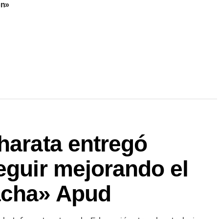
ón»
harata entregó
eguir mejorando el
acha» Apud