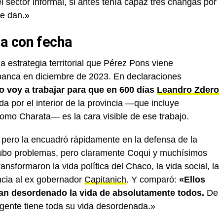
 sector informal, si antes tenía capaz tres changas por
le dan.»
a con fecha
a estrategia territorial que Pérez Pons viene
anca en diciembre de 2023. En declaraciones
o voy a trabajar para que en 600 días
Leandro Zdero
da por el interior de la provincia —que incluye
omo Charata— es la cara visible de ese trabajo.
, pero la encuadró rápidamente en la defensa de la
hubo problemas, pero claramente Coqui y muchísimos
nsformaron la vida política del Chaco, la vida social, la
ncia al ex gobernador
Capitanich
. Y comparó:
«Ellos
han desordenado la vida de absolutamente todos.
De
a gente tiene toda su vida desordenada.»