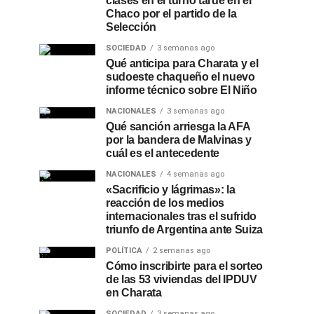
clases en el turno tarde en el
Chaco por el partido de la
Selección
SOCIEDAD
3 semanas ago
Qué anticipa para Charata y el
sudoeste chaqueño el nuevo
informe técnico sobre El Niño
NACIONALES
3 semanas ago
Qué sanción arriesga la AFA
por la bandera de Malvinas y
cuál es el antecedente
NACIONALES
4 semanas ago
«Sacrificio y lágrimas»: la
reacción de los medios
internacionales tras el sufrido
triunfo de Argentina ante Suiza
POLÍTICA
2 semanas ago
Cómo inscribirte para el sorteo
de las 53 viviendas del IPDUV
en Charata
SOCIEDAD
3 semanas ago