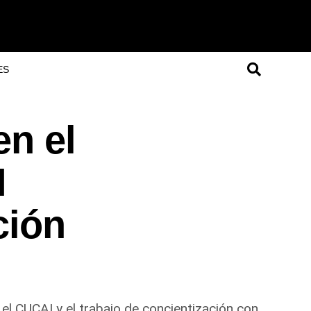
ES
en el
I
ción
l CUCAI y el trabajo de concientización con