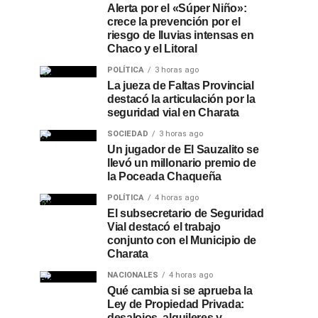
Alerta por el «Súper Niño»:
crece la prevención por el
riesgo de lluvias intensas en
Chaco y el Litoral
POLÍTICA
3 horas ago
La jueza de Faltas Provincial
destacó la articulación por la
seguridad vial en Charata
SOCIEDAD
3 horas ago
Un jugador de El Sauzalito se
llevó un millonario premio de
la Poceada Chaqueña
POLÍTICA
4 horas ago
El subsecretario de Seguridad
Vial destacó el trabajo
conjunto con el Municipio de
Charata
NACIONALES
4 horas ago
Qué cambia si se aprueba la
Ley de Propiedad Privada:
desalojos, alquileres y