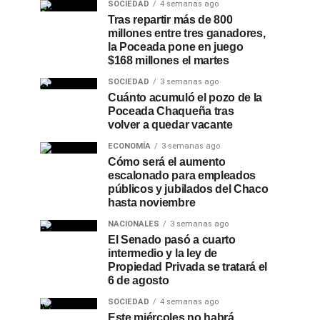
SOCIEDAD
4 semanas ago
Tras repartir más de 800
millones entre tres ganadores,
la Poceada pone en juego
$168 millones el martes
SOCIEDAD
3 semanas ago
Cuánto acumuló el pozo de la
Poceada Chaqueña tras
volver a quedar vacante
ECONOMÍA
3 semanas ago
Cómo será el aumento
escalonado para empleados
públicos y jubilados del Chaco
hasta noviembre
NACIONALES
3 semanas ago
El Senado pasó a cuarto
intermedio y la ley de
Propiedad Privada se tratará el
6 de agosto
SOCIEDAD
4 semanas ago
Este miércoles no habrá