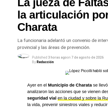
La jueza de Falta
la articulación po
Charata
La funcionaria adelantó un convenio de inter
provincial y las áreas de prevención.
Published
3 horas ago
on
7 de agosto de 2026
By
Redacción
Ayer en el
Municipio de Charata
se llevó
analizaron las acciones que se vienen des
seguridad vial
en la ciudad y sobre la R
la vida, prevenir siniestros viales y reduci