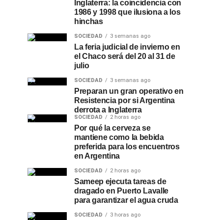
Inglaterra: la coincidencia con
1986 y 1998 que ilusiona a los
hinchas
SOCIEDAD
3 semanas ago
La feria judicial de invierno en
el Chaco será del 20 al 31 de
julio
SOCIEDAD
3 semanas ago
Preparan un gran operativo en
Resistencia por si Argentina
derrota a Inglaterra
SOCIEDAD
2 horas ago
Por qué la cerveza se
mantiene como la bebida
preferida para los encuentros
en Argentina
SOCIEDAD
2 horas ago
Sameep ejecuta tareas de
dragado en Puerto Lavalle
para garantizar el agua cruda
SOCIEDAD
3 horas ago