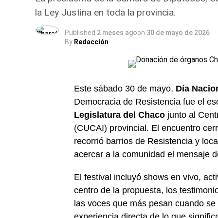
la Ley Justina en toda la provincia.
Published
2 meses ago
on
30 de mayo de 2026
By
Redacción
Este sábado 30 de mayo,
Día Nacio
Democracia de Resistencia fue el esc
Legislatura del Chaco
junto al Cent
(CUCAI) provincial. El encuentro cer
recorrió barrios de Resistencia y loca
acercar a la comunidad el mensaje de
El festival incluyó shows en vivo, act
centro de la propuesta, los testimon
las voces que más pesan cuando se 
experiencia directa de lo que signif