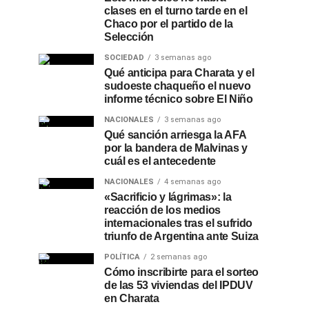
clases en el turno tarde en el
Chaco por el partido de la
Selección
SOCIEDAD
3 semanas ago
Qué anticipa para Charata y el
sudoeste chaqueño el nuevo
informe técnico sobre El Niño
NACIONALES
3 semanas ago
Qué sanción arriesga la AFA
por la bandera de Malvinas y
cuál es el antecedente
NACIONALES
4 semanas ago
«Sacrificio y lágrimas»: la
reacción de los medios
internacionales tras el sufrido
triunfo de Argentina ante Suiza
POLÍTICA
2 semanas ago
Cómo inscribirte para el sorteo
de las 53 viviendas del IPDUV
en Charata