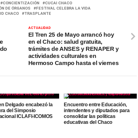
CONCIENTIZACIÓN
CUCAI CHACO
ÓN DE ÓRGANOS
FESTIVAL CELEBRA LA VIDA
UD CHACO
TRASPLANTE
ACTUALIDAD
El Tren 25 de Mayo arrancó hoy
de
en el Chaco: salud gratuita,
ndo
trámites de ANSES y RENAPER y
actividades culturales en
Hermoso Campo hasta el viernes
n Delgado encabezó la
Encuentro entre Educación,
ura del Simposio
intendentes y diputados para
nacional ICLAFI-ICOMOS
consolidar las políticas
educativas del Chaco