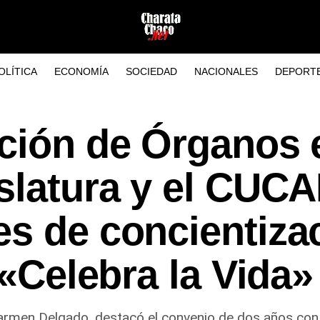
OLÍTICA
ECONOMÍA
SOCIEDAD
NACIONALES
DEPORT
ción de Órganos 
slatura y el CUCA
es de concientiza
 «Celebra la Vida»
rmen Delgado, destacó el convenio de dos años con e