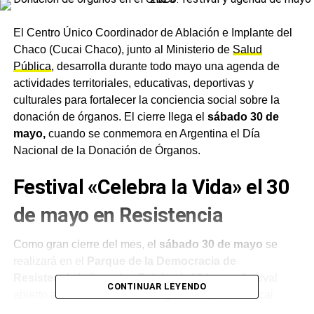
El Centro Único Coordinador de Ablación e Implante del
Chaco (Cucai Chaco), junto al Ministerio de
Salud
Pública
, desarrolla durante todo mayo una agenda de
actividades territoriales, educativas, deportivas y
culturales para fortalecer la conciencia social sobre la
donación de órganos. El cierre llega el
sábado 30 de
mayo,
cuando se conmemora en Argentina el Día
Nacional de la Donación de Órganos.
Festival «Celebra la Vida» el 30
de mayo en Resistencia
Como gran cierre del mes, el
sábado 30 de mayo
se
realizará en el
Parque de la Democracia de
Resistencia
la jornada «Celebra la Vida», un festival
CONTINUAR LEYENDO
abierto a toda la comunidad organizado por el Cucai
Chaco junto al
Poder Legislativo
. La propuesta incluirá