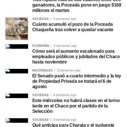
funcionamiento de las plantas potabilizadoras y el
ganadores, la Poceada pone en juego $168
abastecimiento a la población. La planta de Puerto
millones el martes
Lavalle distribuye agua potable a esa localidad y a Fortín
SOCIEDAD
3 semanas ago
Lavalle, Juan José Castelli, Miraflores, El Espinillo y Villa
Cuánto acumuló el pozo de la Poceada
Chaqueña tras volver a quedar vacante
Río Bermejito.
ECONOMÍA
3 semanas ago
Cómo será el aumento escalonado para
empleados públicos y jubilados del Chaco
hasta noviembre
NACIONALES
3 semanas ago
El Senado pasó a cuarto intermedio y la ley
de Propiedad Privada se tratará el 6 de
agosto
SOCIEDAD
4 semanas ago
Este miércoles no habrá clases en el turno
tarde en el Chaco por el partido de la
Selección
SOCIEDAD
3 semanas ago
Qué anticipa para Charata y el sudoeste