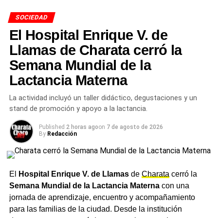
Ese mismo viernes
29 de mayo, Presidencia Roque
SOCIEDAD
Sáenz Peña
llevará adelante una jornada comunitaria
abierta en
Plaza San Martín
con charlas, relatos de
El Hospital Enrique V. de
pacientes trasplantados, el «Árbol de mensajes» para
Llamas de Charata cerró la
pacientes en lista de espera y una suelta de globos como
Semana Mundial de la
cierre simbólico.
Lactancia Materna
Campaña territorial en
La actividad incluyó un taller didáctico, degustaciones y un
Resistencia: último encuentro
stand de promoción y apoyo a la lactancia.
este jueves
Published
2 horas ago
on
7 de agosto de 2026
By
Redacción
En Resistencia, la campaña «Hablemos de Donación en
los Barrios» —realizada junto a la
Legislatura del Chaco
— tuvo su último encuentro programado para este
jueves
El
Hospital Enrique V. de Llamas
de
Charata
cerró la
28 de mayo en el CCM de La Liguria a las 17 horas
.
Semana Mundial de la Lactancia Materna
con una
Las jornadas anteriores pasaron por los barrios Villa Río
jornada de aprendizaje, encuentro y acompañamiento
Negro, Santa Rita y 244 Viviendas, con participación de
para las familias de la ciudad. Desde la institución