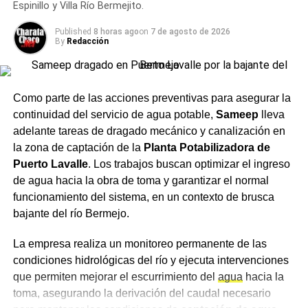
Espinillo y Villa Río Bermejito.
Entre las tendencias de
Published
8 horas ago
on
7 de agosto de 2026
mercado sobresalen los
By
Redacción
siguientes aspectos:
Como parte de las acciones preventivas para asegurar la
Crecimiento del segmento sin alcohol: Las
continuidad del servicio de agua potable,
Sameep
lleva
variantes 0.0% ganaron terreno entre consumidores
adelante tareas de dragado mecánico y canalización en
que buscan balancear hidratación o conducir sin
la zona de captación de la
Planta Potabilizadora de
riesgos sin abandonar el ritual social.
Puerto Lavalle
. Los trabajos buscan optimizar el ingreso
Mapeo de maridajes: La cerveza amplió su
de agua hacia la obra de toma y garantizar el normal
presencia en la gastronomía formal, combinándose
funcionamiento del sistema, en un contexto de brusca
con carnes a las brasas, pastas e incluso postres.
bajante del río Bermejo.
Canales de compra directos: Las plataformas de
La empresa realiza un monitoreo permanente de las
envío a domicilio registraron subas constantes en
condiciones hidrológicas del río y ejecuta intervenciones
la demanda, especialmente durante eventos
que permiten mejorar el escurrimiento del
agua
hacia la
deportivos de gran escala.
toma, asegurando la derivación del caudal necesario