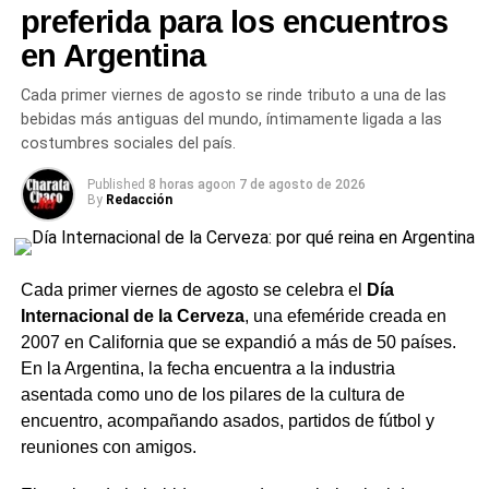
preferida para los encuentros
provinciales en conmemoración de la fecha.
Además, agradecieron a las cocineras del hospital, Ana
en Argentina
Ledezma y Ramona Fernández, por preparar las
Desde el
Cucai Chaco
y el Ministerio de Salud invitaron a
degustaciones que se compartieron durante la jornada.
Cada primer viernes de agosto se rinde tributo a una de las
toda la comunidad a sumarse a las actividades con el
bebidas más antiguas del mundo, íntimamente ligada a las
mensaje que guía cada acción:
«Donar órganos es dar
El agradecimiento a las
costumbres sociales del país.
vida».
familias
Published
8 horas ago
on
7 de agosto de 2026
By
Redacción
TEMAS RELACIONADOS
CUCAI CHACO
El
hospital
destacó especialmente a todas las mamás y
DÍA NACIONAL DE LA DONACIÓN DE ÓRGANOS
DONACIÓN DE ÓRGANOS
FESTIVAL CELEBRA LA VIDA
familias que participaron, compartieron sus experiencias
GENERAL PINEDO
HISOPADO BUCAL
INCUCAI
y se acercaron para conocer más sobre este alimento
MAYO 2026
MÉDULA ÓSEA
MINISTERIO DE SALUD CHACO
Cada primer viernes de agosto se celebra el
Día
único e irremplazable. Desde la institución remarcaron
RESISTENCIA
SÁENZ PEÑA
TRASPLANTE
Internacional de la Cerveza
, una efeméride creada en
que la leche materna no solo alimenta, sino que protege,
2007 en California que se expandió a más de 50 países.
ACTUALIDAD
fortalece el vínculo entre mamá y bebé y aporta
SECHEEP realiza trabajos de mantenimiento este
En la Argentina, la fecha encuentra a la industria
beneficios para todo el binomio, para un comienzo
miércoles en Charata y otras ocho localidades
asentada como uno de los pilares de la cultura de
saludable de la vida.
del Chaco: horarios y zonas afectadas
encuentro, acompañando asados, partidos de fútbol y
NOTICIAS
reuniones con amigos.
El hospital invitó a seguir sumando acciones que
Tiempo en Charata hoy miércoles 27 de mayo:
sostengan la
lactancia
, ya que consideran que apoyarla