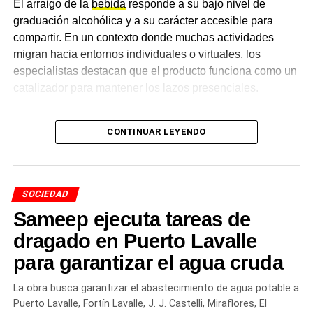
nublado, 22°C de máxima y pocas chances de
El arraigo de la
bebida
responde a su bajo nivel de
es una responsabilidad de toda la comunidad.
lluvia
graduación alcohólica y a su carácter accesible para
compartir. En un contexto donde muchas actividades
Más
noticias de Charata
en
CharataChaco.Net.
migran hacia entornos individuales o virtuales, los
especialistas destacan que el producto funciona como un
catalizador para mantener los lazos presenciales.
Cambios en las preferencias y
CONTINUAR LEYENDO
el auge de las opciones sin
alcohol
SOCIEDAD
Durante los últimos años, el perfil del consumidor
Sameep ejecuta tareas de
argentino atravesó una transformación visible. Si bien las
dragado en Puerto Lavalle
variedades tradicionales rubias sostienen el mayor
para garantizar el agua cruda
volumen de ventas, se consolidó la búsqueda de nuevos
estilos artesanales, combinaciones gastronómicas y
La obra busca garantizar el abastecimiento de agua potable a
alternativas de menor graduación.
Puerto Lavalle, Fortín Lavalle, J. J. Castelli, Miraflores, El