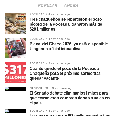
En tanto, el jefe de la Planta Potabilizadora de Puerto
POPULAR
AHORA
Lavalle, ingeniero Claudio Orrego, explicó que el dragado
SOCIEDAD
4 semanas ago
mecánico y la canalización permiten optimizar el
Tres chaqueños se repartieron el pozo
escurrimiento del agua hacia la toma, mejorando las
récord de la Poceada: ganaron más de
$291 millones
condiciones de captación frente a la bajante del río, y
remarcó que las tareas se adecuan de forma permanente
SOCIEDAD
4 semanas ago
a la evolución de las condiciones hidrológicas.
Bienal del Chaco 2026: ya está disponible
la agenda oficial interactiva
Un plan preventivo en
SOCIEDAD
3 semanas ago
distintos puntos de la
Cuánto quedó el pozo de la Poceada
Chaqueña para el próximo sorteo tras
provincia
quedar vacante
Desde
Sameep
remarcaron que estas intervenciones
NACIONALES
3 semanas ago
El Senado debate eliminar los límites para
forman parte de un plan de trabajo preventivo que la
que extranjeros compren tierras rurales en
empresa desarrolla en distintos puntos de la provincia
el país
para responder con rapidez a las variaciones hidrológicas
SOCIEDAD
4 semanas ago
y asegurar la prestación del servicio, priorizando el
Tras repartir más de 800 millones entre tres