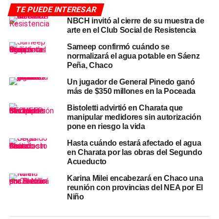
TE PUEDE INTERESAR
shows en vivo, actividades artísticas y recreativas, stands
NBCH invitó al cierre de su muestra de
de salud y testimonios de personas trasplantadas y
arte en el Club Social de Resistencia
familiares de donantes, con el objetivo de homenajear a
quienes dieron vida a través de la donación.
Sameep confirmó cuándo se
normalizará el agua potable en Sáenz
Peña, Chaco
Actividades en el interior:
Un jugador de General Pinedo ganó
General Pinedo y Sáenz Peña
más de $350 millones en la Poceada
Bistoletti advirtió en Charata que
En
General Pinedo
, el programa «Pinedo dice Sí a la
manipular medidores sin autorización
Donación» —impulsado junto a Fundación CER Futuro—
pone en riesgo la vida
tiene su cierre el
viernes 29 de mayo
con un encuentro
Hasta cuándo estará afectado el agua
deportivo interclubes y la entrega de la Copa Cucai
en Charata por las obras del Segundo
Chaco. La jornada incluirá además la plantación
Acueducto
simbólica de árboles en homenaje a los donantes,
Karina Milei encabezará en Chaco una
operativos de captación de donantes de médula ósea
reunión con provincias del NEA por El
mediante hisopado bucal y el descubrimiento de dos
Niño
murales realizados junto a la comunidad.