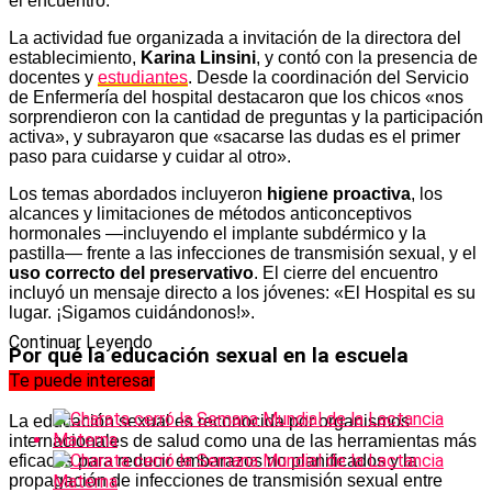
el encuentro.
La actividad fue organizada a invitación de la directora del
establecimiento,
Karina Linsini
, y contó con la presencia de
docentes y
estudiantes
. Desde la coordinación del Servicio
de Enfermería del hospital destacaron que los chicos «nos
sorprendieron con la cantidad de preguntas y la participación
activa», y subrayaron que «sacarse las dudas es el primer
paso para cuidarse y cuidar al otro».
Los temas abordados incluyeron
higiene proactiva
, los
alcances y limitaciones de métodos anticonceptivos
hormonales —incluyendo el implante subdérmico y la
pastilla— frente a las infecciones de transmisión sexual, y el
uso correcto del preservativo
. El cierre del encuentro
incluyó un mensaje directo a los jóvenes: «El Hospital es su
lugar. ¡Sigamos cuidándonos!».
Continuar Leyendo
Por qué la educación sexual en la escuela
importa
Te puede interesar
La educación sexual es reconocida por organismos
internacionales de salud como una de las herramientas más
eficaces para reducir embarazos no planificados y la
propagación de infecciones de transmisión sexual entre