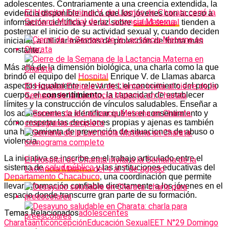
adolescentes. Contrariamente a una creencia extendida, la
El Hospital Enrique V. de Llamas de Charata cerró la
evidencia disponible indica que los jóvenes con acceso a
Semana Mundial de la Lactancia Materna
información científica y veraz sobre
salud sexual
tienden a
postergar el inicio de su actividad sexual y, cuando deciden
iniciarla, a utilizar métodos de protección de forma más
constante.
Más allá de la dimensión biológica, una charla como la que
brindó el equipo del
Hospital
Enrique V. de Llamas abarca
aspectos igualmente relevantes: el conocimiento del propio
El Hospital Enrique V. de Llamas invita al cierre de la
cuerpo, el
consentimiento
, la capacidad de establecer
Semana de la Lactancia Materna en Charata
límites y la construcción de vínculos saludables. Enseñar a
los adolescentes a identificar qué es el consentimiento y
cómo respetar las decisiones propias y ajenas es también
una herramienta de prevención de situaciones de abuso o
violencia.
La iniciativa se inscribe en el trabajo articulado entre el
El Hospital de Charata invita a la Semana de la
sistema de
salud pública
y las instituciones educativas del
Lactancia Materna del 4 al 7 de agosto
Departamento Chacabuco
, una coordinación que permite
llevar información confiable directamente a los jóvenes en el
espacio donde transcurre gran parte de su formación.
Temas Relacionados
adolescentes
Charata
anticoncepción
Educación Sexual
EET N°29 Domingo