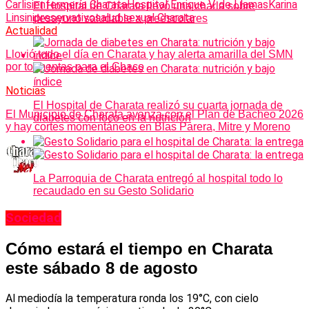
Carlisi
enfermería Charata
Hospital Enrique V. de Llamas
Karina
El Hospital de Charata llevó una charla sobre
Linsini
preservativo
salud sexual Charata
desayuno saludable a preescolares
Actualidad
Llovió todo el día en Charata y hay alerta amarilla del SMN
por tormentas para el Chaco
Noticias
El Hospital de Charata realizó su cuarta jornada de
El Municipio de Charata avanza con el Plan de Bacheo 2026
diabetes con foco en la nutrición
y hay cortes momentáneos en Blas Parera, Mitre y Moreno
La Parroquia de Charata entregó al hospital todo lo
recaudado en su Gesto Solidario
Sociedad
Cómo estará el tiempo en Charata
este sábado 8 de agosto
Al mediodía la temperatura ronda los 19°C, con cielo