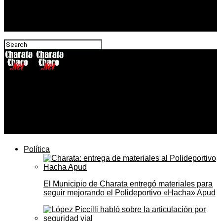
CharataChaco.Net
El Hospital de Charata llevó una charla de salud sexual a
la EET N°29 y los alumnos sorprendieron con su
participación
Política
El Municipio de Charata entregó materiales para
seguir mejorando el Polideportivo «Hacha» Apud