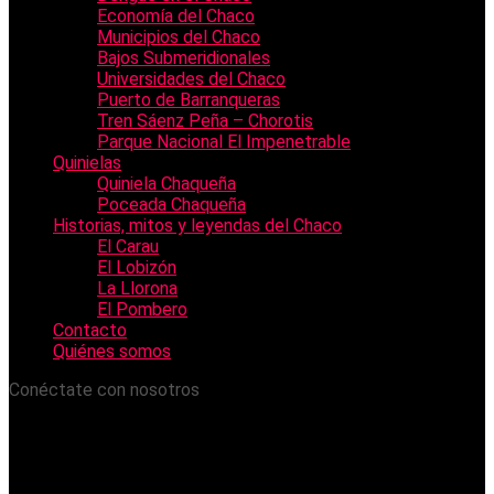
Economía del Chaco
Municipios del Chaco
Bajos Submeridionales
Universidades del Chaco
Puerto de Barranqueras
Tren Sáenz Peña – Chorotis
Parque Nacional El Impenetrable
Quinielas
Quiniela Chaqueña
Poceada Chaqueña
Historias, mitos y leyendas del Chaco
El Carau
El Lobizón
La Llorona
El Pombero
Contacto
Quiénes somos
Conéctate con nosotros