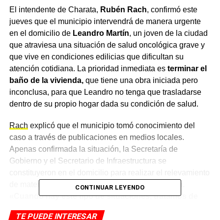
El intendente de Charata,
Rubén Rach
, confirmó este
jueves que el municipio intervendrá de manera urgente
en el domicilio de
Leandro Martín
, un joven de la ciudad
que atraviesa una situación de salud oncológica grave y
que vive en condiciones edilicias que dificultan su
atención cotidiana. La prioridad inmediata es
terminar el
baño de la vivienda,
que tiene una obra iniciada pero
inconclusa, para que Leandro no tenga que trasladarse
dentro de su propio hogar dada su condición de salud.
Rach
explicó que el municipio tomó conocimiento del
caso a través de publicaciones en medios locales.
Apenas confirmada la situación, la Secretaría de
Gobierno y el Secretario de Infraestructura se
constituyeron en el domicilio para realizar el relevamiento
de materiales y estimar el costo de la intervención.
CONTINUAR LEYENDO
«Cuando hay este tipo de situaciones, tratamos de
estar en el lugar siempre, corroborando que la
TE PUEDE INTERESAR
necesidad sea cierta para poder asistir»,
señaló el