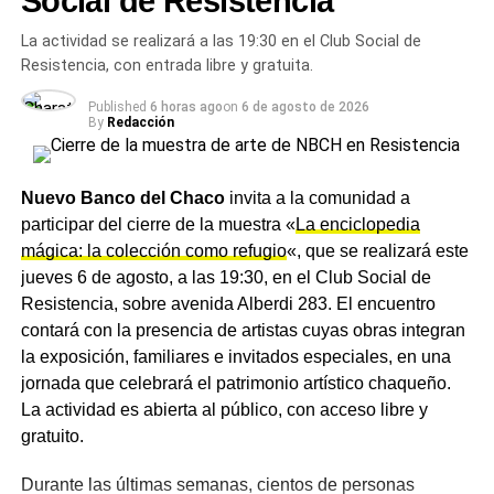
Social de Resistencia
sistemas de protección, maniobra, medición y
los centros de salud y los puestos sanitarios
telecomando necesarios para garantizar un
rurales en 2026
La actividad se realizará a las 19:30 en el Club Social de
funcionamiento seguro y eficiente. Será alimentada por
Resistencia, con entrada libre y gratuita.
NOTICIAS
una nueva línea aérea de media tensión de 33 KV, con
El campo del Departamento Chacabuco entra en
Published
6 horas ago
on
6 de agosto de 2026
una extensión de 3.520 metros, que se conectará con la
el pico de cosecha de soja en mayo con exceso
By
Redacción
nueva estación transformadora de alta tensión ya
hídrico en Pampa Ávila y buenas expectativas de
construida, además de un tramo de línea subterránea de
siembra de trigo y girasol
100 metros.
Nuevo Banco del Chaco
invita a la comunidad a
participar del cierre de la muestra «
La enciclopedia
En paralelo, se construirá una línea subterránea de media
mágica: la colección como refugio
«, que se realizará este
tensión de 13,2 KV con cuatro salidas destinadas a
jueves 6 de agosto, a las 19:30, en el Club Social de
abastecer nuevos distribuidores y subestaciones,
Resistencia, sobre avenida Alberdi 283. El encuentro
fortaleciendo el suministro en distintos sectores de la
contará con la presencia de artistas cuyas obras integran
ciudad. En esta primera etapa, los trabajos están
la exposición, familiares e invitados especiales, en una
centrados en el tendido de la línea aérea de media
jornada que celebrará el patrimonio artístico chaqueño.
tensión de 33 KV, mientras que posteriormente se
La actividad es abierta al público, con acceso libre y
avanzará con la construcción de la estación
gratuito.
transformadora.
Durante las últimas semanas, cientos de personas