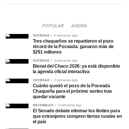
El
período de tacha
está vigente desde el 3 hasta el 14
de agosto, plazo durante el cual los interesados podrán
presentar los reclamos correspondientes a la lista
POPULAR
AHORA
provisoria. Las presentaciones deberán realizarse
exclusivamente durante ese período, mediante el correo
SOCIEDAD
4 semanas ago
electrónico tachasecundariaresistencia@gmail.com.
Tres chaqueños se repartieron el pozo
récord de la Poceada: ganaron más de
$291 millones
Desde la Junta de Clasificación de Nivel Secundario se
solicitó a los aspirantes verificar la información publicada
SOCIEDAD
3 semanas ago
Bienal del Chaco 2026: ya está disponible
y respetar los plazos establecidos para la realización de
la agenda oficial interactiva
consultas o reclamos, dado que las presentaciones fuera
SOCIEDAD
3 semanas ago
de término no serán consideradas.
Cuánto quedó el pozo de la Poceada
Chaqueña para el próximo sorteo tras
quedar vacante
NACIONALES
3 semanas ago
El Senado debate eliminar los límites para
que extranjeros compren tierras rurales en
el país