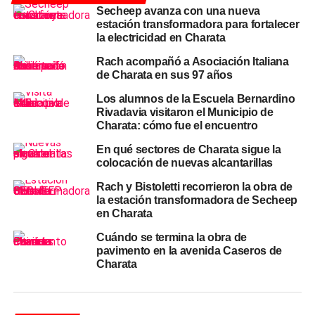
Secheep avanza con una nueva
intendente.
estación transformadora para fortalecer
la electricidad en Charata
Baño, cámara séptica y gestión
Rach acompañó a Asociación Italiana
de Charata en sus 97 años
de pensión
Los alumnos de la Escuela Bernardino
El relevamiento determinó que la obra requiere
Rivadavia visitaron el Municipio de
Charata: cómo fue el encuentro
instalación de cañerías, construcción de una cámara
séptica y el cierre completo del baño. Rach aclaró que, si
En qué sectores de Charata sigue la
bien en la vivienda hay otros ambientes con cimientos
colocación de nuevas alcantarillas
iniciados,
la prioridad es el baño
y que el resto de la
Rach y Bistoletti recorrieron la obra de
construcción se irá evaluando en una segunda etapa.
la estación transformadora de Secheep
en Charata
Además de la obra, el intendente anunció que el
Cuándo se termina la obra de
municipio pondrá a disposición sus áreas de gestión para
pavimento en la avenida Caseros de
tramitar una
pensión por invalidez ante
ANSES
para
Charata
Leandro Martín, cuya condición oncológica le impide
trabajar. Como informó
CharataChaco.Net
en la nota
«Prestación por desempleo de
ANSES
: quiénes pueden