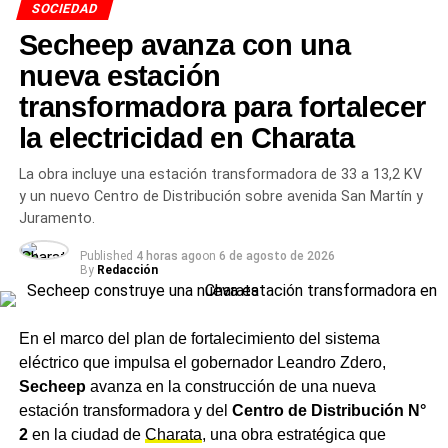
SOCIEDAD
pedirla en Charata, qué documentos se necesitan y cómo
Secheep avanza con una
hacer el trámite en 2026″, el organismo previsional
cuenta con distintas prestaciones para personas en
nueva estación
situación de vulnerabilidad, y el municipio puede actuar
transformadora para fortalecer
como facilitador en la gestión. Rach señaló que, con el
la electricidad en Charata
diagnóstico médico que Leandro ya tiene, el trámite no
debería presentar inconvenientes.
La obra incluye una estación transformadora de 33 a 13,2 KV
y un nuevo Centro de Distribución sobre avenida San Martín y
Rach también mencionó otro caso de asistencia
Juramento.
municipal activa: una familia del barrio Itatí, de apellido
Nievas, cuyo hijo atravesó un trasplante de órgano. En
Published
4 horas ago
on
6 de agosto de 2026
By
Redacción
ese caso, el
municipio
aportó materiales para adecuar el
domicilio a las condiciones de cuidado post-operatorio,
mientras familiares y amigos aportaron la mano de obra.
En el marco del plan de fortalecimiento del sistema
eléctrico que impulsa el gobernador Leandro Zdero,
El Concejo se compromete a no
Secheep
avanza en la construcción de una nueva
trabar la obra
estación transformadora y del
Centro de Distribución N°
2
en la ciudad de
Charata
, una obra estratégica que