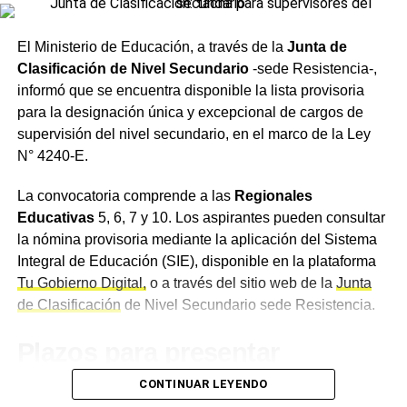
cultural chaqueño.
Más
noticias de Charata
en
CharataChaco.Net.
El Ministerio de Educación, a través de la
Junta de
Fischer sostuvo que, en esta «enciclopedia mágica» que
Clasificación de Nivel Secundario
-sede Resistencia-,
retoma el banco, cada pieza ocupa un lugar único en la
informó que se encuentra disponible la lista provisoria
historia del Norte Grande, y que en esa acción radica su
para la designación única y excepcional de cargos de
verdadero valor.
supervisión del nivel secundario, en el marco de la Ley
N° 4240-E.
Última oportunidad para
visitar la muestra
La convocatoria comprende a las
Regionales
Educativas
5, 6, 7 y 10. Los aspirantes pueden consultar
Desde
la nómina provisoria mediante la aplicación del Sistema
NBCH
invitaron tanto a quienes aún no visitaron la
exposición como a quienes deseen volver a disfrutarla, a
Integral de Educación (SIE), disponible en la plataforma
participar de la jornada de cierre y compartir un encuentro
Tu Gobierno Digital,
o a través del sitio web de la
Junta
junto a los protagonistas de las obras que forman parte de
de Clasificación
de Nivel Secundario sede Resistencia.
esta colección.
Plazos para presentar
reclamos
CONTINUAR LEYENDO