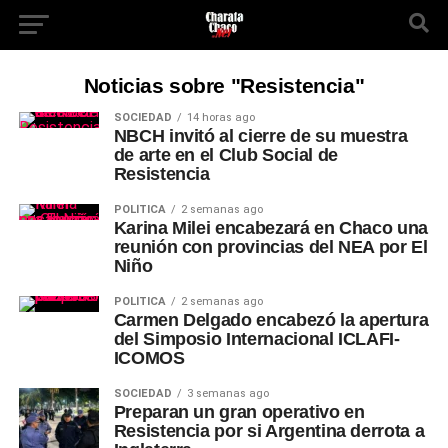
Noticias sobre "Resistencia"
SOCIEDAD
14 horas ago
NBCH invitó al cierre de su muestra
de arte en el Club Social de
Resistencia
POLÍTICA
2 semanas ago
Karina Milei encabezará en Chaco una
reunión con provincias del NEA por El
Niño
POLÍTICA
2 semanas ago
Carmen Delgado encabezó la apertura
del Simposio Internacional ICLAFI-
ICOMOS
SOCIEDAD
3 semanas ago
Preparan un gran operativo en
Resistencia por si Argentina derrota a